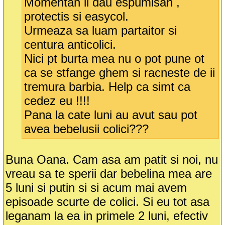
Momentan ii dau espumisan ,
protectis si easycol.
Urmeaza sa luam partaitor si
centura anticolici.
Nici pt burta mea nu o pot pune ot
ca se stfange ghem si racneste de ii
tremura barbia. Help ca simt ca
cedez eu !!!!
Pana la cate luni au avut sau pot
avea bebelusii colici???
Buna Oana. Cam asa am patit si noi, nu
vreau sa te sperii dar bebelina mea are
5 luni si putin si si acum mai avem
episoade scurte de colici. Si eu tot asa
leganam la ea in primele 2 luni, efectiv