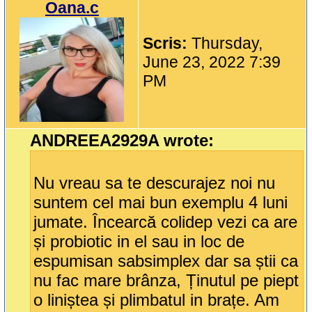
Oana.c
Scris:
Thursday,
June 23, 2022 7:39
PM
ANDREEA2929A wrote:
Nu vreau sa te descurajez noi nu
suntem cel mai bun exemplu 4 luni
jumate. Încearcă colidep vezi ca are
și probiotic in el sau in loc de
espumisan sabsimplex dar sa știi ca
nu fac mare brânza, Ținutul pe piept
o liniștea și plimbatul in brațe. Am