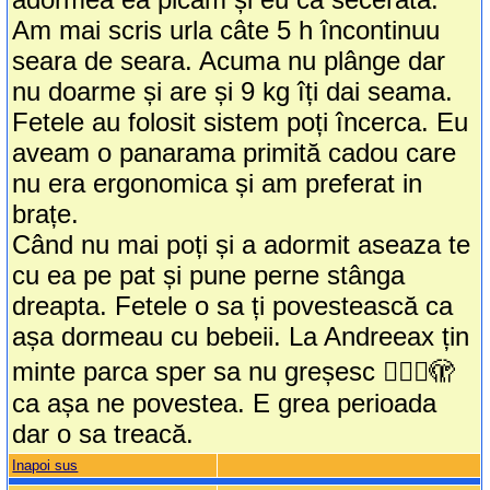
Am mai scris urla câte 5 h încontinuu
seara de seara. Acuma nu plânge dar
nu doarme și are și 9 kg îți dai seama.
Fetele au folosit sistem poți încerca. Eu
aveam o panarama primită cadou care
nu era ergonomica și am preferat in
brațe.
Când nu mai poți și a adormit aseaza te
cu ea pe pat și pune perne stânga
dreapta. Fetele o sa ți povestească ca
așa dormeau cu bebeii. La Andreeax țin
minte parca sper sa nu greșesc 🤦🏻‍♀️🫣
ca așa ne povestea. E grea perioada
dar o sa treacă.
Inapoi sus