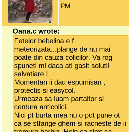
PM
Oana.c wrote:
Fetelor bebelina e f
meteorizata...plange de nu mai
poate din cauza colicilor. Va rog
spuneti mi daca ati gasit solutii
salvatiare !
Momentan ii dau espumisan ,
protectis si easycol.
Urmeaza sa luam partaitor si
centura anticolici.
Nici pt burta mea nu o pot pune ot
ca se stfange ghem si racneste de ii
tremura barbia. Help ca simt ca