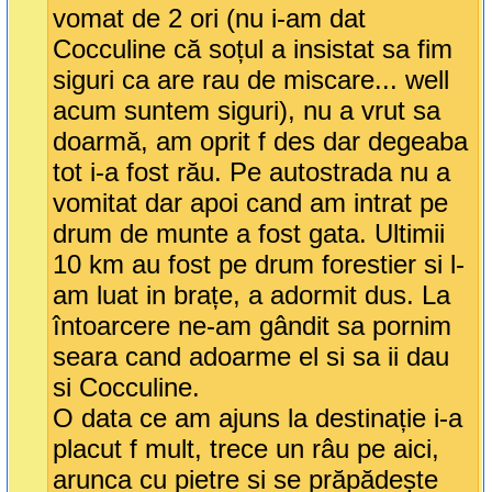
vomat de 2 ori (nu i-am dat
Cocculine că soțul a insistat sa fim
siguri ca are rau de miscare... well
acum suntem siguri), nu a vrut sa
doarmă, am oprit f des dar degeaba
tot i-a fost rău. Pe autostrada nu a
vomitat dar apoi cand am intrat pe
drum de munte a fost gata. Ultimii
10 km au fost pe drum forestier si l-
am luat in brațe, a adormit dus. La
întoarcere ne-am gândit sa pornim
seara cand adoarme el si sa ii dau
si Cocculine.
O data ce am ajuns la destinație i-a
placut f mult, trece un râu pe aici,
arunca cu pietre si se prăpădește