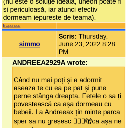
(nu este o soluție ideală, uneori poate fi
si periculoasă, iar atunci efectiv
dormeam iepureste de teama).
Inapoi sus
Scris:
Thursday,
simmo
June 23, 2022 8:28
PM
ANDREEA2929A wrote:
Când nu mai poți și a adormit
aseaza te cu ea pe pat și pune
perne stânga dreapta. Fetele o sa ți
povestească ca așa dormeau cu
bebeii. La Andreeax țin minte parca
sper sa nu greșesc 🤦🏻‍♀️🫣ca așa ne