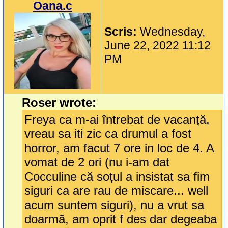
Oana.c
Scris:
Wednesday,
June 22, 2022 11:12
PM
Roser wrote:
Freya ca m-ai întrebat de vacanță,
vreau sa iti zic ca drumul a fost
horror, am facut 7 ore in loc de 4. A
vomat de 2 ori (nu i-am dat
Cocculine că soțul a insistat sa fim
siguri ca are rau de miscare... well
acum suntem siguri), nu a vrut sa
doarmă, am oprit f des dar degeaba