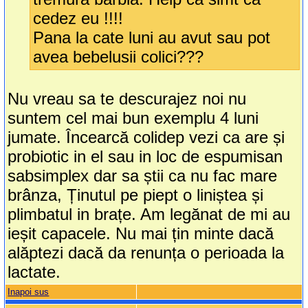
cedez eu !!!!
Pana la cate luni au avut sau pot
avea bebelusii colici???
Nu vreau sa te descurajez noi nu
suntem cel mai bun exemplu 4 luni
jumate. Încearcă colidep vezi ca are și
probiotic in el sau in loc de espumisan
sabsimplex dar sa știi ca nu fac mare
brânza, Ținutul pe piept o liniștea și
plimbatul in brațe. Am legănat de mi au
ieșit capacele. Nu mai țin minte dacă
alăptezi dacă da renunța o perioada la
lactate.
Inapoi sus