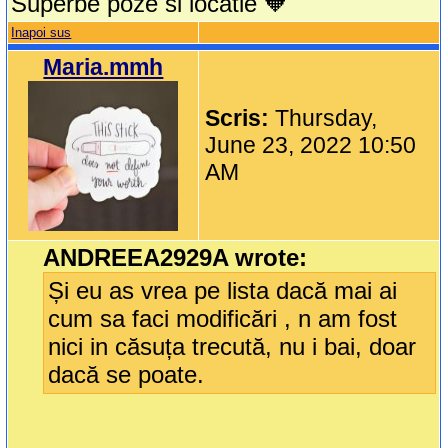
Superbe poze si locatie 🧡
Inapoi sus
Maria.mmh
Scris:
Thursday,
June 23, 2022 10:50
AM
ANDREEA2929A wrote:
Și eu as vrea pe lista dacă mai ai
cum sa faci modificări , n am fost
nici in căsuța trecută, nu i bai, doar
dacă se poate.