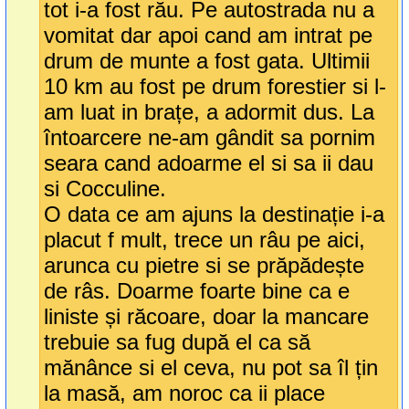
tot i-a fost rău. Pe autostrada nu a
vomitat dar apoi cand am intrat pe
drum de munte a fost gata. Ultimii
10 km au fost pe drum forestier si l-
am luat in brațe, a adormit dus. La
întoarcere ne-am gândit sa pornim
seara cand adoarme el si sa ii dau
si Cocculine.
O data ce am ajuns la destinație i-a
placut f mult, trece un râu pe aici,
arunca cu pietre si se prăpădește
de râs. Doarme foarte bine ca e
liniste și răcoare, doar la mancare
trebuie sa fug după el ca să
mănânce si el ceva, nu pot sa îl țin
la masă, am noroc ca ii place