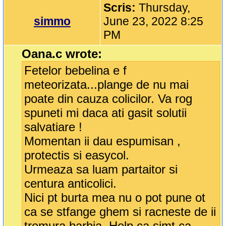
Scris:
Thursday,
simmo
June 23, 2022 8:25
PM
Oana.c wrote:
Fetelor bebelina e f
meteorizata...plange de nu mai
poate din cauza colicilor. Va rog
spuneti mi daca ati gasit solutii
salvatiare !
Momentan ii dau espumisan ,
protectis si easycol.
Urmeaza sa luam partaitor si
centura anticolici.
Nici pt burta mea nu o pot pune ot
ca se stfange ghem si racneste de ii
tremura barbia. Help ca simt ca