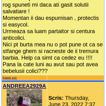
rog spuneti mi daca ati gasit solutii
salvatiare !
Momentan ii dau espumisan , protectis
si easycol.
Urmeaza sa luam partaitor si centura
anticolici.
Nici pt burta mea nu o pot pune ot ca se
stfange ghem si racneste de ii tremura
barbia. Help ca simt ca cedez eu !!!!
Pana la cate luni au avut sau pot avea
bebelusii colici???
Inapoi sus
ANDREEA2929A
Scris:
Thursday,
June 23, 2022 7:37