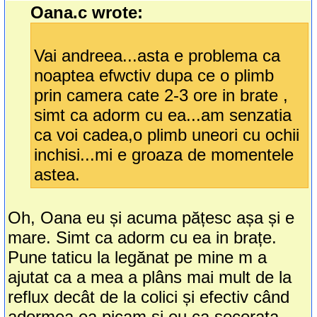
Oana.c wrote:
Vai andreea...asta e problema ca
noaptea efwctiv dupa ce o plimb
prin camera cate 2-3 ore in brate ,
simt ca adorm cu ea...am senzatia
ca voi cadea,o plimb uneori cu ochii
inchisi...mi e groaza de momentele
astea.
Oh, Oana eu și acuma pățesc așa și e
mare. Simt ca adorm cu ea in brațe.
Pune taticu la legănat pe mine m a
ajutat ca a mea a plâns mai mult de la
reflux decât de la colici și efectiv când
adormea ea picam și eu ca secerata.