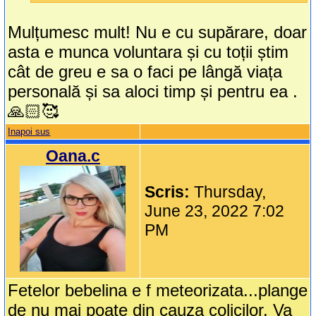
Mulțumesc mult! Nu e cu supărare, doar
asta e munca voluntara și cu toții știm
cât de greu e sa o faci pe lângă viața
personală și sa aloci timp și pentru ea .
🙏🏻🥰
Inapoi sus
Oana.c
Scris:
Thursday,
June 23, 2022 7:02
PM
Fetelor bebelina e f meteorizata...plange
de nu mai poate din cauza colicilor. Va