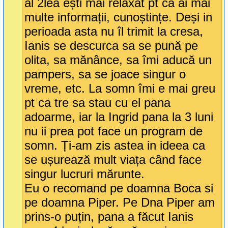
al 2lea ești mai relaxat pt ca ai mai
multe informații, cunoștințe. Deși in
perioada asta nu îl trimit la cresa,
Ianis se descurca sa se pună pe
olita, sa mănânce, sa îmi aducă un
pampers, sa se joace singur o
vreme, etc. La somn îmi e mai greu
pt ca tre sa stau cu el pana
adoarme, iar la Ingrid pana la 3 luni
nu ii prea pot face un program de
somn. Ți-am zis astea in ideea ca
se ușurează mult viața când face
singur lucruri mărunte.
Eu o recomand pe doamna Boca si
pe doamna Piper. Pe Dna Piper am
prins-o puțin, pana a făcut Ianis