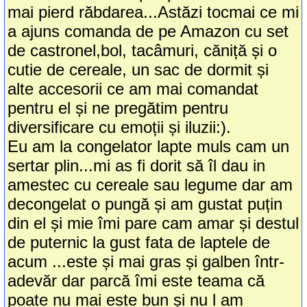
mai pierd răbdarea...Astăzi tocmai ce mi
a ajuns comanda de pe Amazon cu set
de castronel,bol, tacâmuri, căniță și o
cutie de cereale, un sac de dormit și
alte accesorii ce am mai comandat
pentru el și ne pregătim pentru
diversificare cu emoții și iluzii:).
Eu am la congelator lapte muls cam un
sertar plin...mi as fi dorit să îl dau in
amestec cu cereale sau legume dar am
decongelat o pungă și am gustat puțin
din el și mie îmi pare cam amar și destul
de puternic la gust fata de laptele de
acum ...este și mai gras și galben într-
adevăr dar parcă îmi este teama că
poate nu mai este bun și nu l am