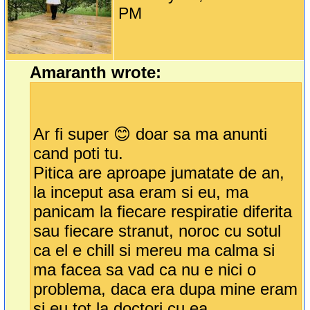
PM
Amaranth wrote:
Ar fi super 😊 doar sa ma anunti
cand poti tu.
Pitica are aproape jumatate de an,
la inceput asa eram si eu, ma
panicam la fiecare respiratie diferita
sau fiecare stranut, noroc cu sotul
ca el e chill si mereu ma calma si
ma facea sa vad ca nu e nici o
problema, daca era dupa mine eram
si eu tot la doctori cu ea.