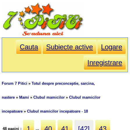
Cauta
Subiecte active
Logare
Inregistrare
Forum 7 Pitici
»
Totul despre preconceptie, sarcina,
nastere
»
Mami
»
Clubul mamicilor
»
Clubul mamicilor
incepatoare
»
Clubul mamicilor incepatoare - 18
1
40
41
[42]
43
48 pagini :
...