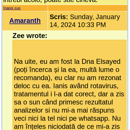
Inapoi sus
Scris:
Sunday, January
Amaranth
14, 2024 10:33 PM
Zee wrote:
Na uite, eu am fost la Dna Elsayed
(poți încerca și la ea, multă lume o
recomanda), eu clar nu am rezonat
deloc cu ea. Ianis având rotavirus,
tratamentul i l-a dat corect, dar a zis
sa o sun când primesc rezultatul
analizelor si nu mi-a mai răspuns
veci nici la tel nici pe whatsapp. Nu
am înțeles niciodată de ce mi-a zis