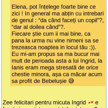
Elena, pot înțelege foarte bine ce
zici ! In general ma abțin cu intrebari
de genul : “da când faceți un copil”?,
“dar al doilea când”?.
Fiecare știe cum ii mai bine, ca
pana la urma nu vine nimeni sa se
trezeasca noaptea in locul tău :)).
Eu mi-am propus sa ma bucur mai
mult de perioada asta a lui Ingrid, la
Ianis eram mega stresată de orice
chestie minora, așa ca măcar acum
sa profit de Bebelușie 😅
Zee felicitari pentru micuta Ingrid
e