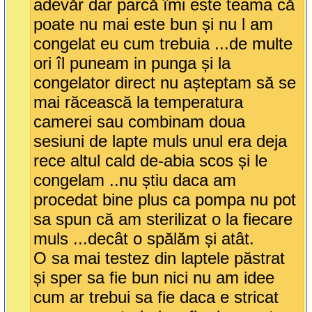
adevăr dar parcă îmi este teama că
poate nu mai este bun și nu l am
congelat eu cum trebuia ...de multe
ori îl puneam in punga și la
congelator direct nu așteptam să se
mai răcească la temperatura
camerei sau combinam doua
sesiuni de lapte muls unul era deja
rece altul cald de-abia scos și le
congelam ..nu știu daca am
procedat bine plus ca pompa nu pot
sa spun că am sterilizat o la fiecare
muls ...decât o spălăm și atât.
O sa mai testez din laptele păstrat
și sper sa fie bun nici nu am idee
cum ar trebui sa fie daca e stricat