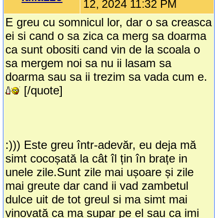
12, 2024 11:32 PM
E greu cu somnicul lor, dar o sa creasca
ei si cand o sa zica ca merg sa doarma
ca sunt obositi cand vin de la scoala o
sa mergem noi sa nu ii lasam sa
doarma sau sa ii trezim sa vada cum e.
[/quote]
:))) Este greu într-adevăr, eu deja mă
simt cocoșată la cât îl țin în brațe in
unele zile.Sunt zile mai ușoare și zile
mai greute dar cand ii vad zambetul
dulce uit de tot greul si ma simt mai
vinovată ca ma supar pe el sau ca imi