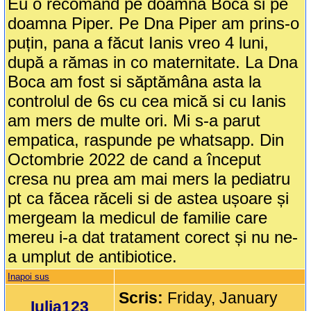
Eu o recomand pe doamna Boca si pe
doamna Piper. Pe Dna Piper am prins-o
puțin, pana a făcut Ianis vreo 4 luni,
după a rămas in co maternitate. La Dna
Boca am fost si săptămâna asta la
controlul de 6s cu cea mică si cu Ianis
am mers de multe ori. Mi s-a parut
empatica, raspunde pe whatsapp. Din
Octombrie 2022 de cand a început
cresa nu prea am mai mers la pediatru
pt ca făcea răceli si de astea ușoare și
mergeam la medicul de familie care
mereu i-a dat tratament corect și nu ne-
a umplut de antibiotice.
Inapoi sus
Scris:
Friday, January
Iulia123