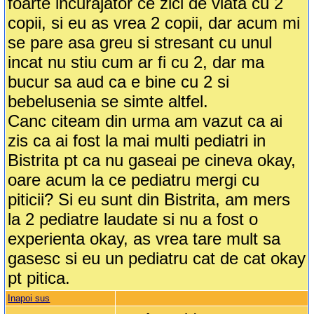
foarte incurajator ce zici de viata cu 2
copii, si eu as vrea 2 copii, dar acum mi
se pare asa greu si stresant cu unul
incat nu stiu cum ar fi cu 2, dar ma
bucur sa aud ca e bine cu 2 si
bebelusenia se simte altfel.
Canc citeam din urma am vazut ca ai
zis ca ai fost la mai multi pediatri in
Bistrita pt ca nu gaseai pe cineva okay,
oare acum la ce pediatru mergi cu
piticii? Si eu sunt din Bistrita, am mers
la 2 pediatre laudate si nu a fost o
experienta okay, as vrea tare mult sa
gasesc si eu un pediatru cat de cat okay
pt pitica.
Inapoi sus