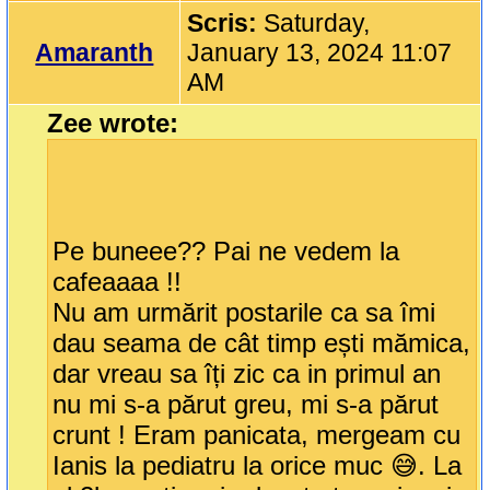
Scris:
Saturday,
Amaranth
January 13, 2024 11:07
AM
Zee wrote:
Pe buneee?? Pai ne vedem la
cafeaaaa !!
Nu am urmărit postarile ca sa îmi
dau seama de cât timp ești mămica,
dar vreau sa îți zic ca in primul an
nu mi s-a părut greu, mi s-a părut
crunt ! Eram panicata, mergeam cu
Ianis la pediatru la orice muc 😅. La