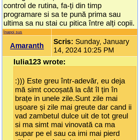
control de rutina, fa-ți din timp
programare si sa te pună prima sau
ultima sa nu stai cu pitica între alți copii.
Inapoi sus
Scris:
Sunday, January
Amaranth
14, 2024 10:25 PM
Iulia123 wrote:
:))) Este greu într-adevăr, eu deja
mă simt cocoșată la cât îl țin în
brațe in unele zile.Sunt zile mai
ușoare și zile mai greute dar cand ii
vad zambetul dulce uit de tot greul
si ma simt mai vinovată ca ma
supar pe el sau ca imi mai pierd