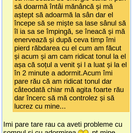
să doarmă întâi mănâncă și mă
aștept să adoarmă la sân dar el
începe să se miște sa lase sânul să
îl ia sa se împingă, se îneacă și mă
enervează și după ceva timp îmi
pierd răbdarea cu el cum am făcut
și acum și am cam ridicat tonul la el
așa că soțul a venit și l a luat și la el
în 2 minute a adormit.Acum îmi
pare rău că am ridicat tonul dar
câteodată chiar mă agita foarte rău
dar încerc să mă controlez și să
lucrez cu mine...
Imi pare tare rau ca aveti probleme cu
somnul si cu adormirea
pt mine