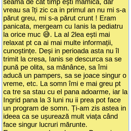
seama de cât timp ești mămica, dar
vreau sa îți zic ca in primul an nu mi s-a
părut greu, mi s-a părut crunt ! Eram
panicata, mergeam cu Ianis la pediatru
la orice muc 😅. La al 2lea ești mai
relaxat pt ca ai mai multe informații,
cunoștințe. Deși in perioada asta nu îl
trimit la cresa, Ianis se descurca sa se
pună pe olita, sa mănânce, sa îmi
aducă un pampers, sa se joace singur o
vreme, etc. La somn îmi e mai greu pt
ca tre sa stau cu el pana adoarme, iar la
Ingrid pana la 3 luni nu ii prea pot face
un program de somn. Ți-am zis astea in
ideea ca se ușurează mult viața când
face singur lucruri mărunte.