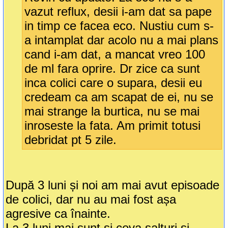
vazut reflux, desii i-am dat sa pape
in timp ce facea eco. Nustiu cum s-
a intamplat dar acolo nu a mai plans
cand i-am dat, a mancat vreo 100
de ml fara oprire. Dr zice ca sunt
inca colici care o supara, desii eu
credeam ca am scapat de ei, nu se
mai strange la burtica, nu se mai
inroseste la fata. Am primit totusi
debridat pt 5 zile.
După 3 luni și noi am mai avut episoade
de colici, dar nu au mai fost așa
agresive ca înainte.
La 3 luni mai sunt și ceva salturi și