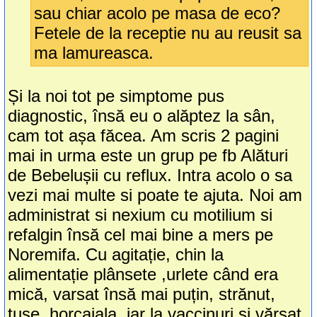
sau chiar acolo pe masa de eco?
Fetele de la receptie nu au reusit sa
ma lamureasca.
Și la noi tot pe simptome pus
diagnostic, însă eu o alăptez la sân,
cam tot așa făcea. Am scris 2 pagini
mai in urma este un grup pe fb Alături
de Bebelușii cu reflux. Intra acolo o sa
vezi mai multe si poate te ajuta. Noi am
administrat si nexium cu motilium si
refalgin însă cel mai bine a mers pe
Noremifa. Cu agitație, chin la
alimentație plânsete ,urlete când era
mică, varsat însă mai puțin, strănut,
tuse, horcaiala, iar la vaccinuri si vărsat