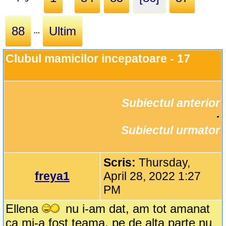
88
Ultim
...
Clubul mamicilor incepatoare - 17
Subiectul anterior
		·

Subiectul urmator
Scris:
Thursday,
freya1
April 28, 2022 1:27
PM
Ellena
nu i-am dat, am tot amanat
ca mi-a fost teama, pe de alta parte nu