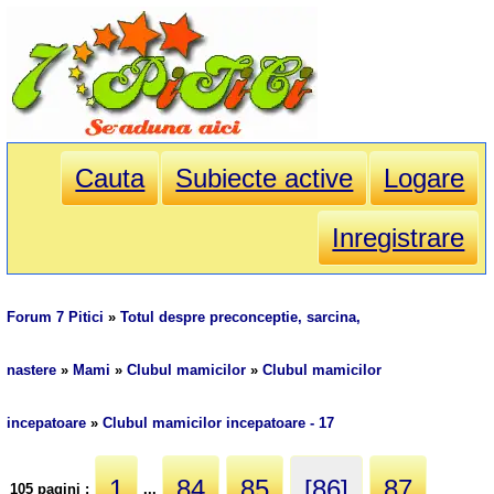
Cauta
Subiecte active
Logare
Inregistrare
Forum 7 Pitici
»
Totul despre preconceptie, sarcina,
nastere
»
Mami
»
Clubul mamicilor
»
Clubul mamicilor
incepatoare
»
Clubul mamicilor incepatoare - 17
1
84
85
[86]
87
105 pagini :
...