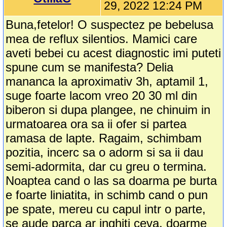
29, 2022 12:24 PM
Buna,fetelor! O suspectez pe bebelusa
mea de reflux silentios. Mamici care
aveti bebei cu acest diagnostic imi puteti
spune cum se manifesta? Delia
mananca la aproximativ 3h, aptamil 1,
suge foarte lacom vreo 20 30 ml din
biberon si dupa plangee, ne chinuim in
urmatoarea ora sa ii ofer si partea
ramasa de lapte. Ragaim, schimbam
pozitia, incerc sa o adorm si sa ii dau
semi-adormita, dar cu greu o termina.
Noaptea cand o las sa doarma pe burta
e foarte liniatita, in schimb cand o pun
pe spate, mereu cu capul intr o parte,
se aude parca ar inghiti ceva, doarme