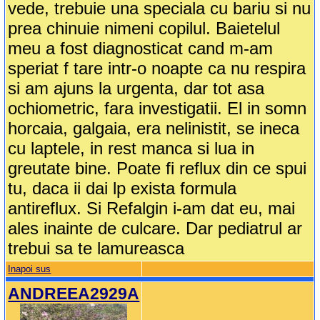
vede, trebuie una speciala cu bariu si nu
prea chinuie nimeni copilul. Baietelul
meu a fost diagnosticat cand m-am
speriat f tare intr-o noapte ca nu respira
si am ajuns la urgenta, dar tot asa
ochiometric, fara investigatii. El in somn
horcaia, galgaia, era nelinistit, se ineca
cu laptele, in rest manca si lua in
greutate bine. Poate fi reflux din ce spui
tu, daca ii dai lp exista formula
antireflux. Si Refalgin i-am dat eu, mai
ales inainte de culcare. Dar pediatrul ar
trebui sa te lamureasca
Inapoi sus
ANDREEA2929A