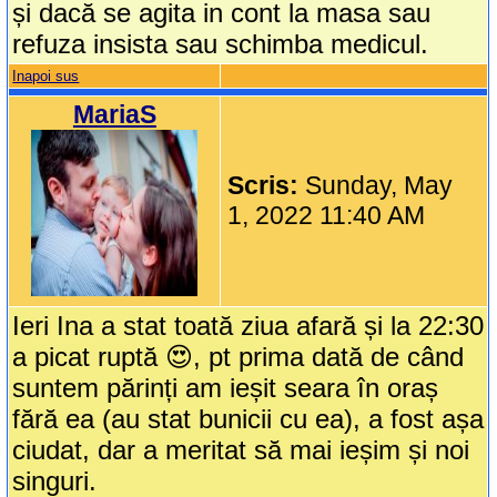
și dacă se agita in cont la masa sau
refuza insista sau schimba medicul.
Inapoi sus
MariaS
Scris:
Sunday, May
1, 2022 11:40 AM
Ieri Ina a stat toată ziua afară și la 22:30
a picat ruptă 😍, pt prima dată de când
suntem părinți am ieșit seara în oraș
fără ea (au stat bunicii cu ea), a fost așa
ciudat, dar a meritat să mai ieșim și noi
singuri.