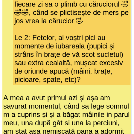
fiecare zi sa o plimb cu căruciorul 🤣
🤣🤣, când se plictisește de mers pe
jos vrea la cărucior 🤣
Le 2: Fetelor, ai voștri pici au
momente de iubareala (pupici și
strâns în brațe de vă scot sucletul)
sau extra cealaltă, mușcat excesiv
de oriunde apucă (mâini, brațe,
picioare, spate, etc)?
A mea a avut primul azi și așa am
savurat momentul, când sa lege somnul
m a cuprins și și a băgat mâinile in parul
meu, una după gât si una la perciuni,
am stat așa nemișcată pana a adormit