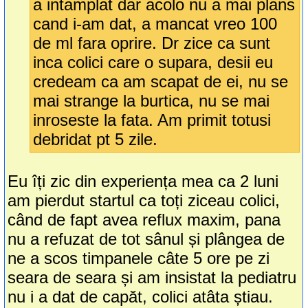
a intamplat dar acolo nu a mai plans
cand i-am dat, a mancat vreo 100
de ml fara oprire. Dr zice ca sunt
inca colici care o supara, desii eu
credeam ca am scapat de ei, nu se
mai strange la burtica, nu se mai
inroseste la fata. Am primit totusi
debridat pt 5 zile.
Eu îți zic din experiența mea ca 2 luni
am pierdut startul ca toți ziceau colici,
când de fapt avea reflux maxim, pana
nu a refuzat de tot sânul și plângea de
ne a scos timpanele câte 5 ore pe zi
seara de seara și am insistat la pediatru
nu i a dat de capăt, colici atâta știau.