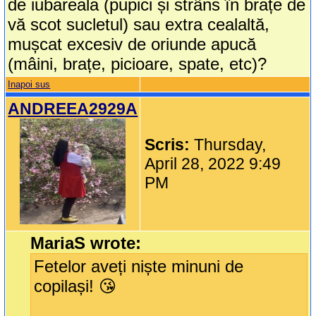
de iubareala (pupici și strâns în brațe de
vă scot sucletul) sau extra cealaltă,
mușcat excesiv de oriunde apucă
(mâini, brațe, picioare, spate, etc)?
Inapoi sus
ANDREEA2929A
Scris:
Thursday,
April 28, 2022 9:49
PM
MariaS wrote:
Fetelor aveți niște minuni de
copilași! 😘