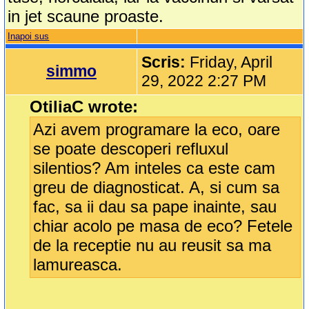
in jet scaune proaste.
Inapoi sus
Scris:
Friday, April
simmo
29, 2022 2:27 PM
OtiliaC wrote:
Azi avem programare la eco, oare
se poate descoperi refluxul
silentios? Am inteles ca este cam
greu de diagnosticat. A, si cum sa
fac, sa ii dau sa pape inainte, sau
chiar acolo pe masa de eco? Fetele
de la receptie nu au reusit sa ma
lamureasca.