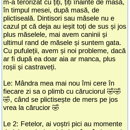
m-a terorizat cu țiți, țiți înainte de masă,
în timpul mesei, după masă, de
plictiseală. Dintisori sau măsele nu e
cazul pt că deja au ieșit toți de sus și jos
plus măselele, mai avem caninii și
ultimul rand de măsele și suntem gata.
Cu pufuleții, avem și noi probleme, dacă
ar fi după ea doar aia ar manca, plus
roșii și castraveți.
Le: Mândra mea mai nou îmi cere în
fiecare zi sa o plimb cu căruciorul 🤣🤣
🤣, când se plictisește de mers pe jos
vrea la cărucior 🤣
Le 2: Fetelor, ai voștri pici au momente