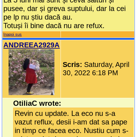
pusee, dar și greva suptului, dar la cei
pe lp nu știu dacă au.
Totuși îi bine dacă nu are refux.
Inapoi sus
ANDREEA2929A
Scris:
Saturday, April
30, 2022 6:18 PM
OtiliaC wrote:
Revin cu update. La eco nu s-a
vazut reflux, desii i-am dat sa pape
in timp ce facea eco. Nustiu cum s-