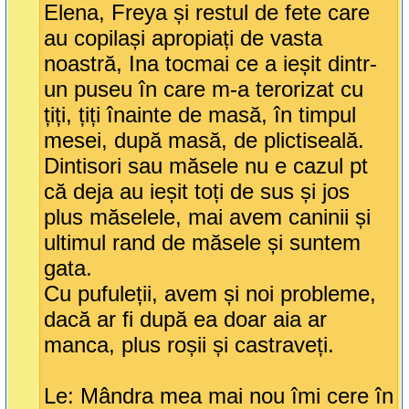
Elena, Freya și restul de fete care
au copilași apropiați de vasta
noastră, Ina tocmai ce a ieșit dintr-
un puseu în care m-a terorizat cu
țiți, țiți înainte de masă, în timpul
mesei, după masă, de plictiseală.
Dintisori sau măsele nu e cazul pt
că deja au ieșit toți de sus și jos
plus măselele, mai avem caninii și
ultimul rand de măsele și suntem
gata.
Cu pufuleții, avem și noi probleme,
dacă ar fi după ea doar aia ar
manca, plus roșii și castraveți.
Le: Mândra mea mai nou îmi cere în