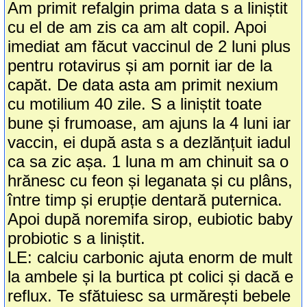
Am primit refalgin prima data s a liniștit
cu el de am zis ca am alt copil. Apoi
imediat am făcut vaccinul de 2 luni plus
pentru rotavirus și am pornit iar de la
capăt. De data asta am primit nexium
cu motilium 40 zile. S a liniștit toate
bune și frumoase, am ajuns la 4 luni iar
vaccin, ei după asta s a dezlănțuit iadul
ca sa zic așa. 1 luna m am chinuit sa o
hrănesc cu feon și leganata și cu plâns,
între timp și erupție dentară puternica.
Apoi după noremifa sirop, eubiotic baby
probiotic s a liniștit.
LE: calciu carbonic ajuta enorm de mult
la ambele și la burtica pt colici și dacă e
reflux. Te sfătuiesc sa urmărești bebele