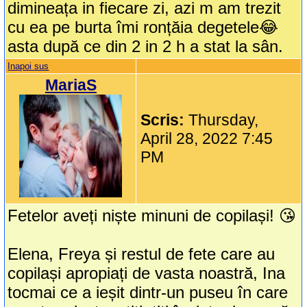
dimineața in fiecare zi, azi m am trezit
cu ea pe burta îmi ronțăia degetele😂
asta după ce din 2 in 2 h a stat la sân.
Inapoi sus
MariaS
Scris:
Thursday,
April 28, 2022 7:45
PM
Fetelor aveți niște minuni de copilași! 😘
Elena, Freya și restul de fete care au
copilași apropiați de vasta noastră, Ina
tocmai ce a ieșit dintr-un puseu în care