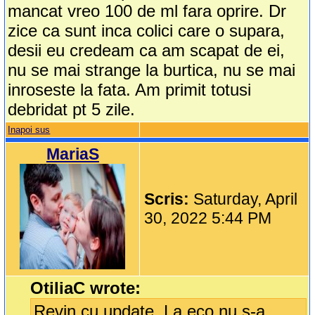
mancat vreo 100 de ml fara oprire. Dr
zice ca sunt inca colici care o supara,
desii eu credeam ca am scapat de ei,
nu se mai strange la burtica, nu se mai
inroseste la fata. Am primit totusi
debridat pt 5 zile.
Inapoi sus
MariaS
Scris:
Saturday, April
30, 2022 5:44 PM
OtiliaC wrote:
Revin cu update. La eco nu s-a