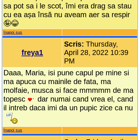
sa pot sa i le scot, îmi era drag sa stau
cu ea așa însă nu aveam aer sa respir
🤪😂
Inapoi sus
Scris:
Thursday,
freya1
April 28, 2022 10:39
PM
Daaa, Maria, isi pune capul pe mine si
ma apuca cu mainile de fata, ma
molfaie, musca si face mmmmm de ma
topesc
dar numai cand vrea el, cand
il intreb daca imi da un pupic zice ca nu
Inapoi sus