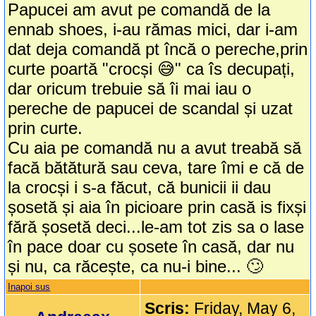
Papucei am avut pe comandă de la
ennab shoes, i-au rămas mici, dar i-am
dat deja comandă pt încă o pereche,prin
curte poartă "crocși 😅" ca îs decupați,
dar oricum trebuie să îi mai iau o
pereche de papucei de scandal și uzat
prin curte.
Cu aia pe comandă nu a avut treabă să
facă bătătură sau ceva, tare îmi e că de
la crocși i s-a făcut, că bunicii ii dau
șosetă și aia în picioare prin casă is fixși
fără șosetă deci...le-am tot zis sa o lase
în pace doar cu șosete în casă, dar nu
și nu, ca răcește, ca nu-i bine... 🙄
Inapoi sus
Scris:
Friday, May 6,