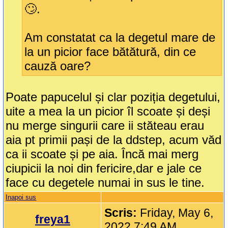
🙄.
Am constatat ca la degetul mare de
la un picior face bătătură, din ce
cauză oare?
Poate papucelul și clar poziția degetului,
uite a mea la un picior îl scoate și deși
nu merge singurii care ii stăteau erau
aia pt primii pași de la ddstep, acum văd
ca ii scoate și pe aia. Încă mai merg
ciupicii la noi din fericire,dar e jale ce
face cu degetele numai in sus le tine.
Inapoi sus
Scris:
Friday, May 6,
freya1
2022 7:49 AM