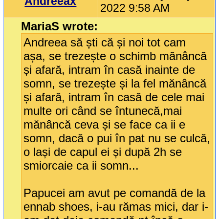
Andreeax
2022 9:58 AM
MariaS wrote:
Andreea să ști că și noi tot cam
așa, se trezește o schimb mănâncă
și afară, intram în casă inainte de
somn, se trezește și la fel mănâncă
și afară, intram în casă de cele mai
multe ori când se întunecă,mai
mănâncă ceva și se face ca ii e
somn, dacă o pui în pat nu se culcă,
o lași de capul ei și după 2h se
smiorcaie ca ii somn...
Papucei am avut pe comandă de la
ennab shoes, i-au rămas mici, dar i-