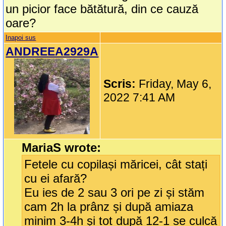
un picior face bătătură, din ce cauză
oare?
Inapoi sus
ANDREEA2929A
Scris:
Friday, May 6,
2022 7:41 AM
MariaS wrote:
Fetele cu copilași măricei, cât stați
cu ei afară?
Eu ies de 2 sau 3 ori pe zi și stăm
cam 2h la prânz și după amiaza
minim 3-4h și tot după 12-1 se culcă