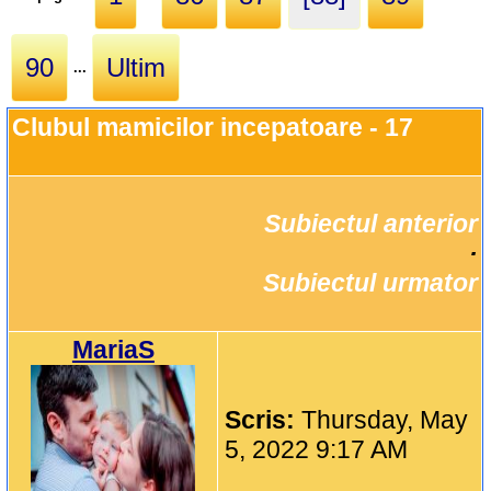
90
Ultim
...
Clubul mamicilor incepatoare - 17
Subiectul anterior
		·

Subiectul urmator
MariaS
Scris:
Thursday, May
5, 2022 9:17 AM