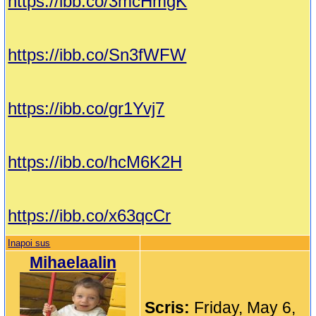
https://ibb.co/3mcHmgK
https://ibb.co/Sn3fWFW
https://ibb.co/gr1Yvj7
https://ibb.co/hcM6K2H
https://ibb.co/x63qcCr
Inapoi sus
Mihaelaalin
Scris:
Friday, May 6,