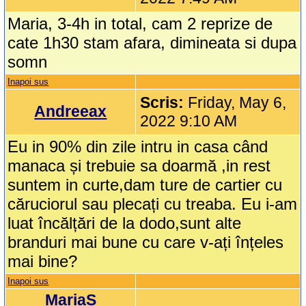
Maria, 3-4h in total, cam 2 reprize de
cate 1h30 stam afara, dimineata si dupa
somn
Inapoi sus
Scris:
Friday, May 6,
Andreeax
2022 9:10 AM
Eu in 90% din zile intru in casa când
manaca și trebuie sa doarmă ,in rest
suntem in curte,dam ture de cartier cu
căruciorul sau plecați cu treaba. Eu i-am
luat încălțări de la dodo,sunt alte
branduri mai bune cu care v-ați înțeles
mai bine?
Inapoi sus
MariaS