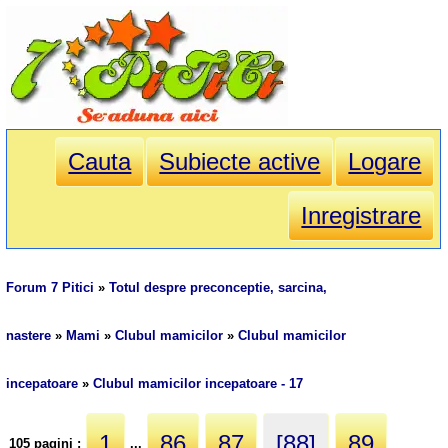
Cauta
Subiecte active
Logare
Inregistrare
Forum 7 Pitici
»
Totul despre preconceptie, sarcina,
nastere
»
Mami
»
Clubul mamicilor
»
Clubul mamicilor
incepatoare
»
Clubul mamicilor incepatoare - 17
1
86
87
[88]
89
105 pagini :
...