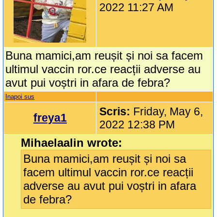
2022 11:27 AM
Buna mamici,am reușit și noi sa facem
ultimul vaccin ror.ce reacții adverse au
avut pui voștri in afara de febra?
Inapoi sus
Scris:
Friday, May 6,
freya1
2022 12:38 PM
Mihaelaalin wrote:
Buna mamici,am reușit și noi sa
facem ultimul vaccin ror.ce reacții
adverse au avut pui voștri in afara
de febra?