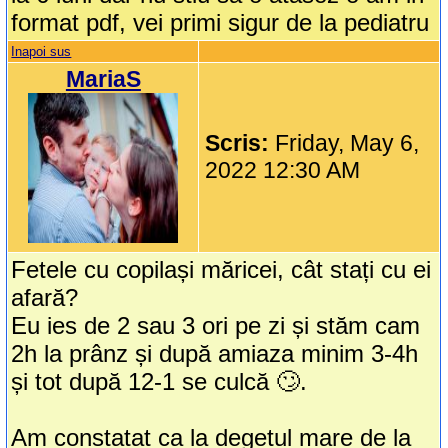
format pdf, vei primi sigur de la pediatru
Inapoi sus
MariaS
Scris:
Friday, May 6,
2022 12:30 AM
Fetele cu copilași măricei, cât stați cu ei
afară?
Eu ies de 2 sau 3 ori pe zi și stăm cam
2h la prânz și după amiaza minim 3-4h
și tot după 12-1 se culcă 🙄.
Am constatat ca la degetul mare de la