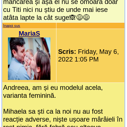
mâncarea și așa el nu se omoară doar
cu Titi nici nu știu de unde mai iese
atâta lapte la cât suge🙈😅😅
Inapoi sus
MariaS
Scris:
Friday, May 6,
2022 1:05 PM
Andreea, am și eu modelul acela,
varianta feminină.
Mihaela sa ști ca la noi nu au fost
reacție adverse, niște ușoare mârâieli în