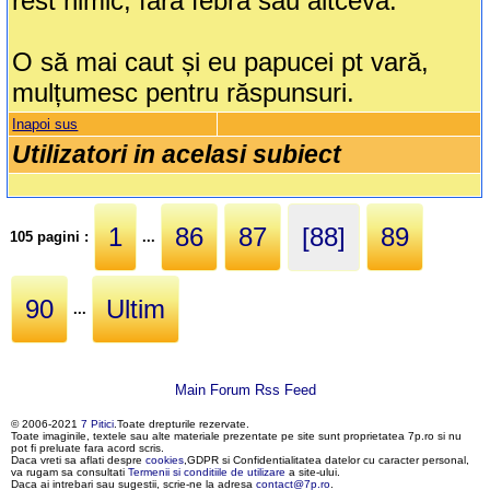
rest nimic, fără febră sau altceva.
O să mai caut și eu papucei pt vară,
mulțumesc pentru răspunsuri.
Inapoi sus
Utilizatori in acelasi subiect
1
86
87
[88]
89
105 pagini :
...
90
Ultim
...
Main Forum Rss Feed
© 2006-2021
7 Pitici
.Toate drepturile rezervate.
Toate imaginile, textele sau alte materiale prezentate pe site sunt proprietatea 7p.ro si nu
pot fi preluate fara acord scris.
Daca vreti sa aflati despre
cookies
,GDPR si Confidentialitatea datelor cu caracter personal,
va rugam sa consultati
Termenii si conditiile de utilizare
a site-ului.
Daca ai intrebari sau sugestii, scrie-ne la adresa
contact@7p.ro
.