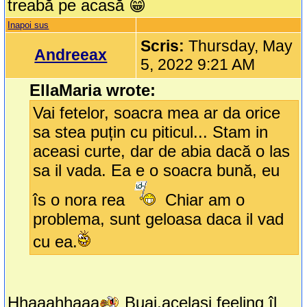
treabă pe acasă 😁
Inapoi sus
Scris:
Thursday, May
Andreeax
5, 2022 9:21 AM
EllaMaria wrote:
Vai fetelor, soacra mea ar da orice
sa stea puțin cu piticul... Stam in
aceasi curte, dar de abia dacă o las
sa il vada. Ea e o soacra bună, eu
îs o nora rea
Chiar am o
problema, sunt geloasa daca il vad
cu ea.
Hhaaahhaaa
Buai,același feeling îl