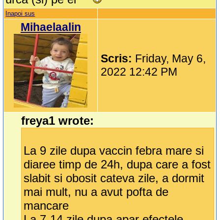
Inapoi sus
Mihaelaalin
Scris:
Friday, May 6,
2022 12:42 PM
freya1 wrote:
La 9 zile dupa vaccin febra mare si
diaree timp de 24h, dupa care a fost
slabit si obosit cateva zile, a dormit
mai mult, nu a avut pofta de
mancare
La 7-14 zile dupa apar efectele