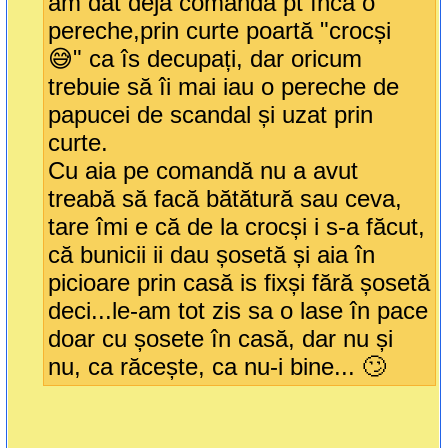
am dat deja comandă pt încă o
pereche,prin curte poartă "crocși
😅" ca îs decupați, dar oricum
trebuie să îi mai iau o pereche de
papucei de scandal și uzat prin
curte.
Cu aia pe comandă nu a avut
treabă să facă bătătură sau ceva,
tare îmi e că de la crocși i s-a făcut,
că bunicii ii dau șosetă și aia în
picioare prin casă is fixși fără șosetă
deci...le-am tot zis sa o lase în pace
doar cu șosete în casă, dar nu și
nu, ca răcește, ca nu-i bine... 🙄