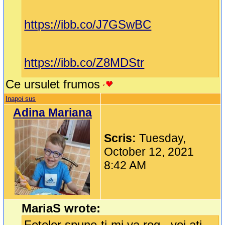
https://ibb.co/J7GSwBC
https://ibb.co/Z8MDStr
Ce ursulet frumos
Inapoi sus
Adina Mariana
Scris:
Tuesday,
October 12, 2021
8:42 AM
MariaS wrote:
Fetelor spune-ți-mi va rog , voi ați