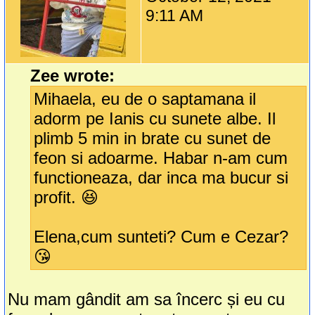
9:11 AM
Zee wrote:
Mihaela, eu de o saptamana il
adorm pe Ianis cu sunete albe. Il
plimb 5 min in brate cu sunet de
feon si adoarme. Habar n-am cum
functioneaza, dar inca ma bucur si
profit. 😆
Elena,cum sunteti? Cum e Cezar?
😘
Nu mam gândit am sa încerc și eu cu