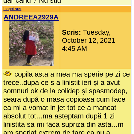
dar cand ? Nu stiu
Inapoi sus
ANDREEA2929A
Scris:
Tuesday,
October 12, 2021
4:45 AM
copila asta a mea ma sperie pe zi ce
trece..dupa ce s a linistit ieri și a avut
somnuri ok de la colidep și spasmodep,
seara după o masa copioasa cum face
ea mi a vomat in jet tot ce a mancat
absolut tot...ma asteptam după 1 zi
linistita sa mi faca supriza din asta...m
am speriat extrem de tare ca nu a