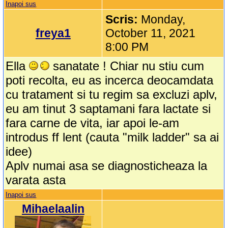
Inapoi sus
Scris:
Monday,
freya1
October 11, 2021
8:00 PM
Ella
sanatate ! Chiar nu stiu cum
poti recolta, eu as incerca deocamdata
cu tratament si tu regim sa excluzi aplv,
eu am tinut 3 saptamani fara lactate si
fara carne de vita, iar apoi le-am
introdus ff lent (cauta "milk ladder" sa ai
idee)
Aplv numai asa se diagnosticheaza la
varata asta
Inapoi sus
Mihaelaalin