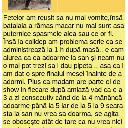
Fetelor am reusit sa nu mai vomite,însă
bataiala a rămas macar nu mai sunt asa
puternice spasmele alea sau ce or fi.
Însă la colidep am problema scrie ca se
administrează la 1 h după masă.. e cam
aiurea ca ea adoarme la san și neam nu
o mai pot trezi sa i dau pipeta .. asa ca i
am dat o spre finalul mesei înainte de a
adormi. Plus ca madam are parte ei de
show in fiecare după amiază vad ca e a
3 a zi consecutiv când de la 4 mănâncă
adoarme până la 5 iar de la 5 la 9 seara
sta la san nu vrea sa doarma, se agita
se obosește atât de tare ca nu vrea nici