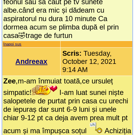
feonul sau sa caut pe tv sunete
albe.când era mic și dădeam cu
aspiratorul nu dura 10 minute Ca
dormea acum se plimba după el prin
casa🤣trage de furtun
Inapoi sus
Scris:
Tuesday,
Andreeax
October 12, 2021
9:14 AM
Zee
,m-am înmuiat toată,ce ursuleț
simpatic!
I-am luat sunei niște
salopetele de purtat prin casa cu urechi
de iepuraș dar sunt 6-9 luni și unele
chiar 9-12 pt ca deja avem prea mult pt
acum și ma împușca soțul
Achiziția