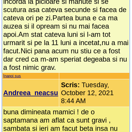
incorda la picioare si manute si se
scutura asa cateva secunde si facea de
cateva ori pe zi.Partea buna e ca ma
auzea si il opream si nu mai facea
apoi.Am stat cateva luni si l-am tot
urmarit si pe la 11 luni a incetat,nu a mai
facut.Nici pana acum nu stiu ce a fost
dar cred ca m-am speriat degeaba si nu
a fost nimic grav.
Inapoi sus
Scris:
Tuesday,
Andreea_neacsu
October 12, 2021
8:44 AM
buna dimineata mamici ! de o
saptamana am aflat ca sunt gravi ,
sambata si ieri am facut beta insa nu