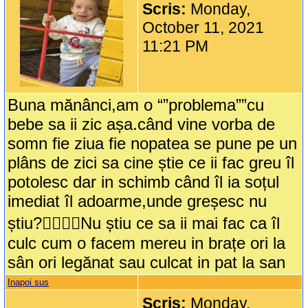
Scris:
Monday,
October 11, 2021
11:21 PM
Buna mănânci,am o “”problema””cu
bebe sa ii zic așa.când vine vorba de
somn fie ziua fie nopatea se pune pe un
plâns de zici sa cine știe ce ii fac greu îl
potolesc dar in schimb când îl ia soțul
imediat îl adoarme,unde greșesc nu
știu?🤦‍♀️🤦‍♀️Nu știu ce sa ii mai fac ca îl
culc cum o facem mereu in brațe ori la
sân ori legănat sau culcat in pat la san
Inapoi sus
Scris:
Monday,