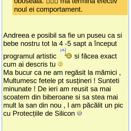
oboseala. 🤦🏻‍♀️ ma termina efectiv
noul ei comportament.
Andreea e posibil sa fie un puseu ca si
bebe nostru tot la 4 -5 sapt a început
programul artistic
si făcea exact
cum ai descris tu
Ma bucur ca ne am regăsit la mămici ,
Multumesc fetele pt susțineri ! Sunteti
minunate ! De ieri am reusit sa mai
scoatem din biberoane si sa stea mai
mult la san din nou , l am păcălit un pic
cu Protecțiile de Silicon