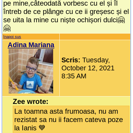
pe mine,câteodată vorbesc cu el și îl
întreb de ce plânge cu ce ii greșesc și el
se uita la mine cu niște ochișori dulci🤗
🤗
Inapoi sus
Adina Mariana
Scris:
Tuesday,
October 12, 2021
8:35 AM
Zee wrote:
La toamna asta frumoasa, nu am
rezistat sa nu ii facem cateva poze
la Ianis 💙