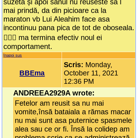
suzeta și apoi sanul nu reuseste sa l
mai prindă, da din picioare ca la
maraton vb Lui Aleahim face asa
incontinuu pana pica de tot de oboseala.
🤦🏻‍♀️ ma termina efectiv noul ei
comportament.
Inapoi sus
Scris:
Monday,
BBEma
October 11, 2021
12:36 PM
ANDREEA2929A wrote:
Fetelor am reusit sa nu mai
vomite,însă bataiala a rămas macar
nu mai sunt asa puternice spasmele
alea sau ce or fi. Însă la colidep am
problema scrie ca se administrează