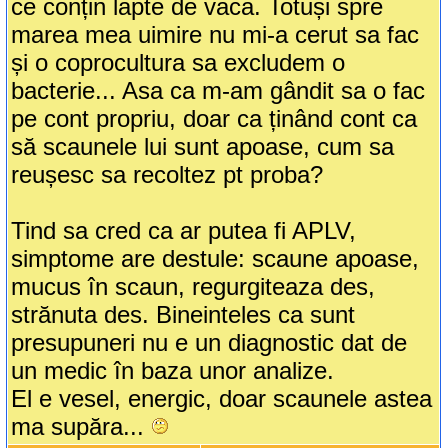
ce conțin lapte de vaca. Totuși spre
marea mea uimire nu mi-a cerut sa fac
și o coprocultura sa excludem o
bacterie... Asa ca m-am gândit sa o fac
pe cont propriu, doar ca ținând cont ca
să scaunele lui sunt apoase, cum sa
reușesc sa recoltez pt proba?
Tind sa cred ca ar putea fi APLV,
simptome are destule: scaune apoase,
mucus în scaun, regurgiteaza des,
strănuta des. Bineinteles ca sunt
presupuneri nu e un diagnostic dat de
un medic în baza unor analize.
El e vesel, energic, doar scaunele astea
ma supăra...