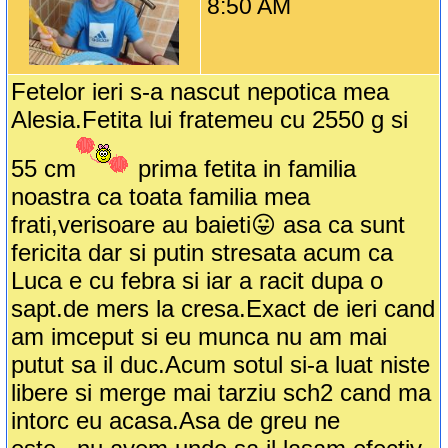
8:50 AM
Fetelor ieri s-a nascut nepotica mea
Alesia.Fetita lui fratemeu cu 2550 g si
55 cm
prima fetita in familia
noastra ca toata familia mea
frati,verisoare au baieti😛 asa ca sunt
fericita dar si putin stresata acum ca
Luca e cu febra si iar a racit dupa o
sapt.de mers la cresa.Exact de ieri cand
am imceput si eu munca nu am mai
putut sa il duc.Acum sotul si-a luat niste
libere si merge mai tarziu sch2 cand ma
intorc eu acasa.Asa de greu ne