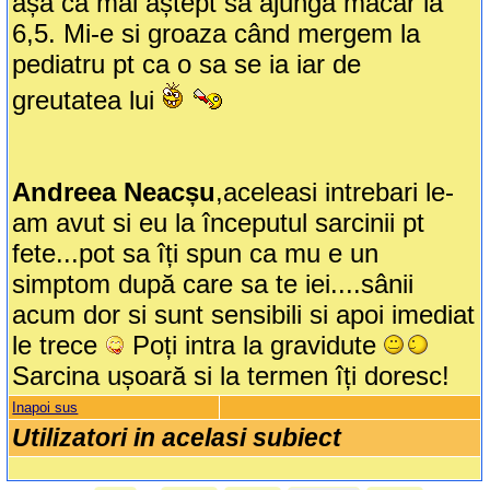
așa ca mai aștept sa ajungă măcar la
6,5. Mi-e si groaza când mergem la
pediatru pt ca o sa se ia iar de
greutatea lui
Andreea Neacșu
,aceleasi intrebari le-
am avut si eu la începutul sarcinii pt
fete...pot sa îți spun ca mu e un
simptom după care sa te iei....sânii
acum dor si sunt sensibili si apoi imediat
le trece
Poți intra la gravidute
Sarcina ușoară si la termen îți doresc!
Inapoi sus
Utilizatori in acelasi subiect