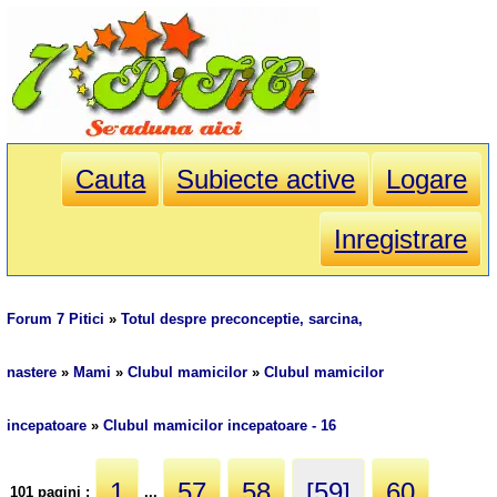
Cauta
Subiecte active
Logare
Inregistrare
Forum 7 Pitici
»
Totul despre preconceptie, sarcina,
nastere
»
Mami
»
Clubul mamicilor
»
Clubul mamicilor
incepatoare
»
Clubul mamicilor incepatoare - 16
1
57
58
[59]
60
101 pagini :
...