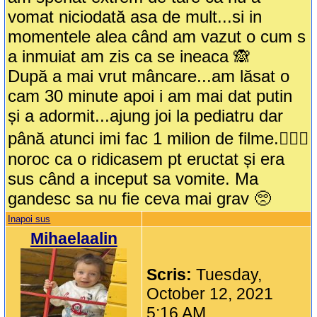
vomat niciodată asa de mult...si in
momentele alea când am vazut o cum s
a inmuiat am zis ca se ineaca 🙈
După a mai vrut mâncare...am lăsat o
cam 30 minute apoi i am mai dat putin
și a adormit...ajung joi la pediatru dar
până atunci imi fac 1 milion de filme.🤦🏻‍♀️
noroc ca o ridicasem pt eructat și era
sus când a inceput sa vomite. Ma
gandesc sa nu fie ceva mai grav 🥺
Inapoi sus
Mihaelaalin
Scris:
Tuesday,
October 12, 2021
5:16 AM