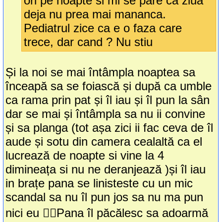
ori pe noapte si mi se pare ca ziua
deja nu prea mai mananca.
Pediatrul zice ca e o faza care
trece, dar cand ? Nu stiu
Și la noi se mai întâmpla noaptea sa
înceapă sa se foiască și după ca umble
ca rama prin pat și îl iau și îl pun la sân
dar se mai și întâmpla sa nu ii convine
și sa planga (tot așa zici ii fac ceva de îl
aude și sotu din camera cealaltă ca el
lucrează de noapte si vine la 4
dimineața si nu ne deranjează )și îl iau
in brațe pana se linisteste cu un mic
scandal sa nu îl pun jos sa nu ma pun
nici eu 🤦‍♀️Pana îl păcălesc sa adoarmă