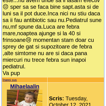
este...nu avem unde sa il lasam efectiv
😔 sper sa se faca bine sapt.asta si de
luni sa il pot duce.Inca nici nu stiu daca
sa ii fau antibiotic sau nu.Pediatrul sune
nu,mf spune da.Luca are febra
mare,noaptea ajunge si la 40 si
frinsoane😢 momentan stam doar cu
sprey de gat si supozitoare de febra
,alte simtome nu are si daca pana
miercuri nu trece febra sun inapoi
pediatrul.
Va pup
Inapoi sus
Mihaelaalin
Scris:
Tuesday,
October 12, 2021