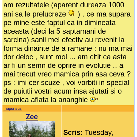
am rezultatele (aparent dureaza 1000
ani sa le prelucreze
) . ce ma supara
pe mine este faptul ca in dimineata
aceasta (deci la 5 saptamani de
sarcina) sanii mei efectiv au revenit la
forma dinainte de a ramane : nu ma mai
dor deloc , sunt moi ... am citit ca asta
ar fi un semn de oprire in evolutie .. a
mai trecut vreo mamica prin asa ceva ?
ps : imi cer scuze , voi vorbiti in special
de puiutii vostri acum insa ajutati si o
mamica aflata la ananghie
Inapoi sus
Zee
Scris:
Tuesday,