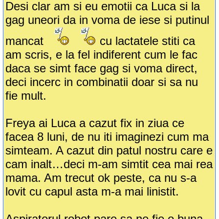
Desi clar am si eu emotii ca Luca si la
gag uneori da in voma de iese si putinul
mancat
cu lactatele stiti ca
am scris, e la fel indiferent cum le fac
daca se simt face gag si voma direct,
deci incerc in combinatii doar si sa nu
fie mult.
Freya ai Luca a cazut fix in ziua ce
facea 8 luni, de nu iti imaginezi cum ma
simteam. A cazut din patul nostru care e
cam inalt…deci m-am simtit cea mai rea
mama. Am trecut ok peste, ca nu s-a
lovit cu capul asta m-a mai linistit.
Aspiratorul robot pare sa ne fie o buna