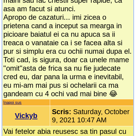
maini sau fac chestii super rapide, ca
asa am facut si atunci.
Apropo de cazaturi... imi zicea o
prietena cand a inceput sa mearga in
picioare baiatul ei ca nu apuca sa ii
treaca o vanataie ca i se facea alta si
pur si simplu era cu ochii numai dupa el.
Toti cad, is sigura, doar ca unele mame
"omit"asta de frica sa nu fie judecate
cred eu, dar pana la urma e inevitabil,
eu mi-am mai pus si ochelarii ca ma
gandeam cu 4 ochi vad mai bine 😂
Inapoi sus
Scris:
Saturday, October
Vickyb
9, 2021 10:47 AM
Vai fetelor abia reusesc sa tin pasul cu