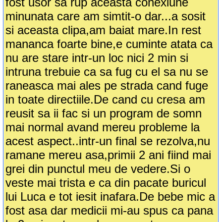
fost usor sa rup aceasta conexiune
minunata care am simtit-o dar...a sosit
si aceasta clipa,am baiat mare.In rest
mananca foarte bine,e cuminte atata ca
nu are stare intr-un loc nici 2 min si
intruna trebuie ca sa fug cu el sa nu se
raneasca mai ales pe strada cand fuge
in toate directiile.De cand cu cresa am
reusit sa ii fac si un program de somn
mai normal avand mereu probleme la
acest aspect..intr-un final se rezolva,nu
ramane mereu asa,primii 2 ani fiind mai
grei din punctul meu de vedere.Si o
veste mai trista e ca din pacate buricul
lui Luca e tot iesit inafara.De bebe mic a
fost asa dar medicii mi-au spus ca pana