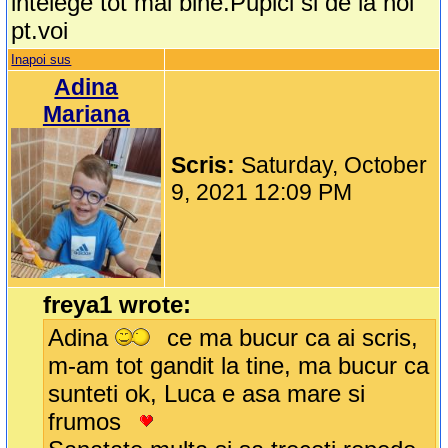
intelege tot mai bine.Pupici si de la noi
pt.voi
Inapoi sus
Adina
Mariana
Scris:
Saturday, October
9, 2021 12:09 PM
freya1 wrote:
Adina
ce ma bucur ca ai scris,
m-am tot gandit la tine, ma bucur ca
sunteti ok, Luca e asa mare si
frumos