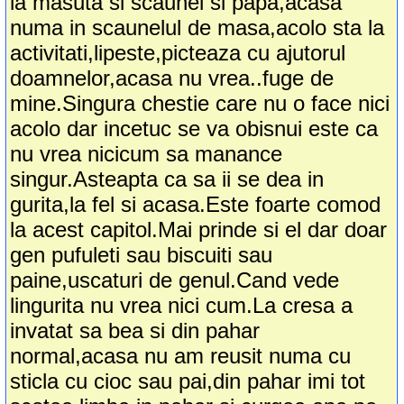
la masuta si scaunel si papa,acasa
numa in scaunelul de masa,acolo sta la
activitati,lipeste,picteaza cu ajutorul
doamnelor,acasa nu vrea..fuge de
mine.Singura chestie care nu o face nici
acolo dar incetuc se va obisnui este ca
nu vrea nicicum sa manance
singur.Asteapta ca sa ii se dea in
gurita,la fel si acasa.Este foarte comod
la acest capitol.Mai prinde si el dar doar
gen pufuleti sau biscuiti sau
paine,uscaturi de genul.Cand vede
lingurita nu vrea nici cum.La cresa a
invatat sa bea si din pahar
normal,acasa nu am reusit numa cu
sticla cu cioc sau pai,din pahar imi tot