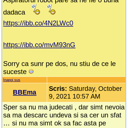
dadaca
https://ibb.co/4N2LWc0
https://ibb.co/mvM93nG
Sorry ca sunr pe dos, nu stiu de ce le
suceste
Inapoi sus
Scris:
Saturday, October
BBEma
9, 2021 10:57 AM
Sper sa nu ma judecati , dar simt nevoia
sa ma descarc undeva si sa cer un sfat
… si nu ma simt ok sa fac asta pe