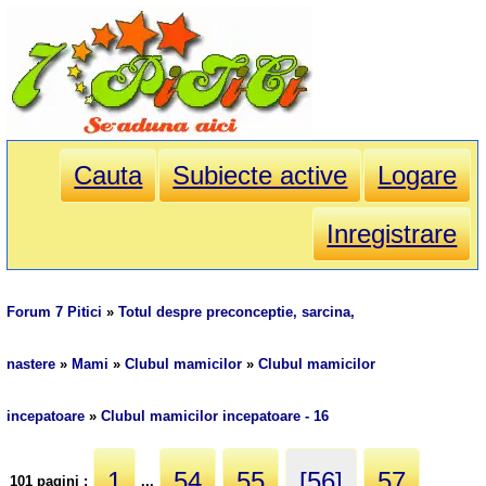
Cauta
Subiecte active
Logare
Inregistrare
Forum 7 Pitici
»
Totul despre preconceptie, sarcina,
nastere
»
Mami
»
Clubul mamicilor
»
Clubul mamicilor
incepatoare
»
Clubul mamicilor incepatoare - 16
1
54
55
[56]
57
101 pagini :
...