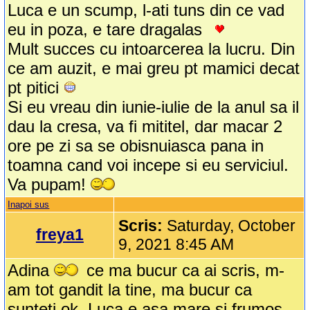
Luca e un scump, l-ati tuns din ce vad
eu in poza, e tare dragalas
Mult succes cu intoarcerea la lucru. Din
ce am auzit, e mai greu pt mamici decat
pt pitici
Si eu vreau din iunie-iulie de la anul sa il
dau la cresa, va fi mititel, dar macar 2
ore pe zi sa se obisnuiasca pana in
toamna cand voi incepe si eu serviciul.
Va pupam!
Inapoi sus
Scris:
Saturday, October
freya1
9, 2021 8:45 AM
Adina
ce ma bucur ca ai scris, m-
am tot gandit la tine, ma bucur ca
sunteti ok, Luca e asa mare si frumos