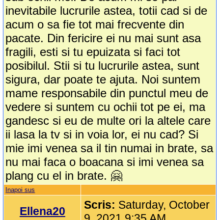
inevitabile lucrurile astea, totii cad si de
acum o sa fie tot mai frecvente din
pacate. Din fericire ei nu mai sunt asa
fragili, esti si tu epuizata si faci tot
posibilul. Stii si tu lucrurile astea, sunt
sigura, dar poate te ajuta. Noi suntem
mame responsabile din punctul meu de
vedere si suntem cu ochii tot pe ei, ma
gandesc si eu de multe ori la altele care
ii lasa la tv si in voia lor, ei nu cad? Si
mie imi venea sa il tin numai in brate, sa
nu mai faca o boacana si imi venea sa
plang cu el in brate. 🤗
Inapoi sus
Scris:
Saturday, October
Ellena20
9, 2021 9:35 AM