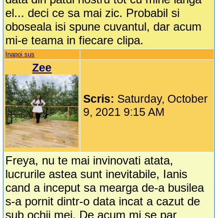
el... deci ce sa mai zic. Probabil si
oboseala isi spune cuvantul, dar acum
mi-e teama in fiecare clipa.
Inapoi sus
Zee
Scris:
Saturday, October
9, 2021 9:15 AM
Freya, nu te mai invinovati atata,
lucrurile astea sunt inevitabile, Ianis
cand a inceput sa mearga de-a busilea
s-a pornit dintr-o data incat a cazut de
sub ochii mei. De acum mi se par