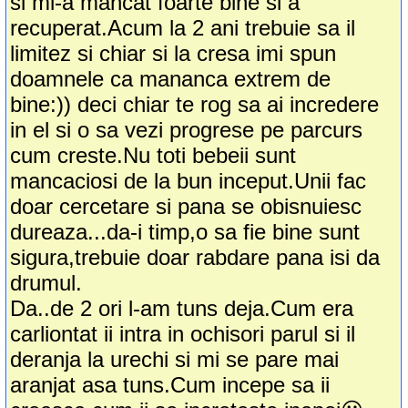
si mi-a mancat foarte bine si a
recuperat.Acum la 2 ani trebuie sa il
limitez si chiar si la cresa imi spun
doamnele ca mananca extrem de
bine:)) deci chiar te rog sa ai incredere
in el si o sa vezi progrese pe parcurs
cum creste.Nu toti bebeii sunt
mancaciosi de la bun inceput.Unii fac
doar cercetare si pana se obisnuiesc
dureaza...da-i timp,o sa fie bine sunt
sigura,trebuie doar rabdare pana isi da
drumul.
Da..de 2 ori l-am tuns deja.Cum era
carliontat ii intra in ochisori parul si il
deranja la urechi si mi se pare mai
aranjat asa tuns.Cum incepe sa ii