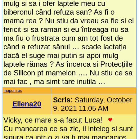
mulg si sa i ofer laptele meu cu
biberonul când refuza san? As fi o
mama rea ? Nu stiu da vreau sa fie si el
fericit si sa raman si eu întreaga nu sa
ma fiu o frustrata cum am tot fost de
când a refuzat sânul … scade lactația
dacă el suge mai putin si apoi mulg
laptele rămas ? As încerca si Protecțiile
de Silicon pt mamelon …. Nu stiu ce sa
mai fac , ma simt tare inutila …
Inapoi sus
Scris:
Saturday, October
Ellena20
9, 2021 11:05 AM
Vicky, ce mare s-a facut Luca!
Cu mancarea ce sa zic, il inteleg si sunt
sigura ca intr-o zi va fi mai mancacios.