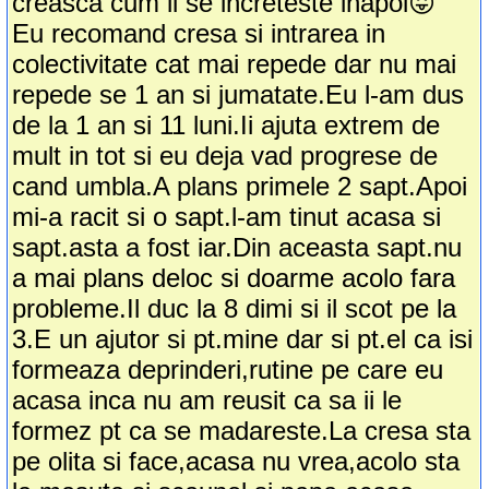
creasca cum ii se increteste inapoi😛
Eu recomand cresa si intrarea in
colectivitate cat mai repede dar nu mai
repede se 1 an si jumatate.Eu l-am dus
de la 1 an si 11 luni.Ii ajuta extrem de
mult in tot si eu deja vad progrese de
cand umbla.A plans primele 2 sapt.Apoi
mi-a racit si o sapt.l-am tinut acasa si
sapt.asta a fost iar.Din aceasta sapt.nu
a mai plans deloc si doarme acolo fara
probleme.Il duc la 8 dimi si il scot pe la
3.E un ajutor si pt.mine dar si pt.el ca isi
formeaza deprinderi,rutine pe care eu
acasa inca nu am reusit ca sa ii le
formez pt ca se madareste.La cresa sta
pe olita si face,acasa nu vrea,acolo sta