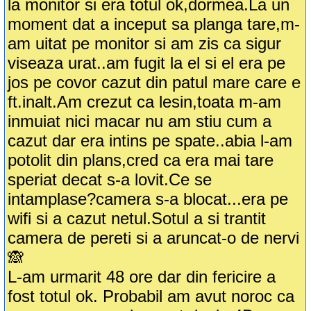
la monitor si era totul ok,dormea.La un
moment dat a inceput sa planga tare,m-
am uitat pe monitor si am zis ca sigur
viseaza urat..am fugit la el si el era pe
jos pe covor cazut din patul mare care e
ft.inalt.Am crezut ca lesin,toata m-am
inmuiat nici macar nu am stiu cum a
cazut dar era intins pe spate..abia l-am
potolit din plans,cred ca era mai tare
speriat decat s-a lovit.Ce se
intamplase?camera s-a blocat...era pe
wifi si a cazut netul.Sotul a si trantit
camera de pereti si a aruncat-o de nervi
🙈
L-am urmarit 48 ore dar din fericire a
fost totul ok. Probabil am avut noroc ca