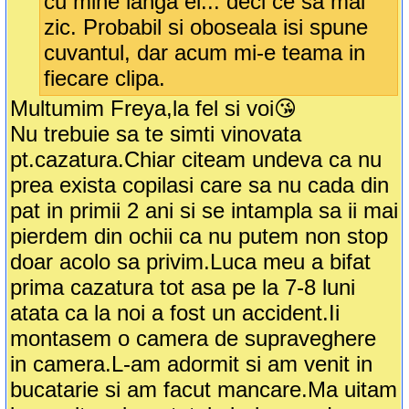
cu mine langa el... deci ce sa mai
zic. Probabil si oboseala isi spune
cuvantul, dar acum mi-e teama in
fiecare clipa.
Multumim Freya,la fel si voi😘
Nu trebuie sa te simti vinovata
pt.cazatura.Chiar citeam undeva ca nu
prea exista copilasi care sa nu cada din
pat in primii 2 ani si se intampla sa ii mai
pierdem din ochii ca nu putem non stop
doar acolo sa privim.Luca meu a bifat
prima cazatura tot asa pe la 7-8 luni
atata ca la noi a fost un accident.Ii
montasem o camera de supraveghere
in camera.L-am adormit si am venit in
bucatarie si am facut mancare.Ma uitam