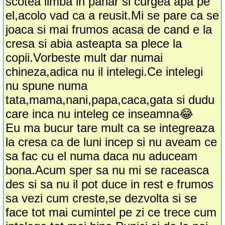
scotea limba in pahar si curgea apa pe
el,acolo vad ca a reusit.Mi se pare ca se
joaca si mai frumos acasa de cand e la
cresa si abia asteapta sa plece la
copii.Vorbeste mult dar numai
chineza,adica nu il intelegi.Ce intelegi
nu spune numa
tata,mama,nani,papa,caca,gata si dudu
care inca nu inteleg ce inseamna😂
Eu ma bucur tare mult ca se integreaza
la cresa ca de luni incep si nu aveam ce
sa fac cu el numa daca nu aduceam
bona.Acum sper sa nu mi se raceasca
des si sa nu il pot duce in rest e frumos
sa vezi cum creste,se dezvolta si se
face tot mai cumintel pe zi ce trece cum