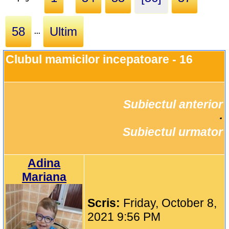
58
Ultim
...
Clubul mamicilor incepatoare - 16
Subiectul anterior
		·

Subiectul urmator
Adina
Mariana
Scris:
Friday, October 8,
2021 9:56 PM