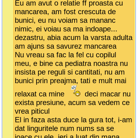
Eu am avut o relatie ff proasta cu
mancarea, am fost crescuta de
bunici, eu nu voiam sa mananc
nimic, ei voiau sa ma indoape...
dezastru, abia acum la varsta adulta
am ajuns sa savurez mancarea
Nu vreau sa fac la fel cu copilul
meu, e bine ca pediatra noastra nu
insista pe reguli si cantitati, nu am
bunici prin preajma, tati e mult mai
relaxat ca mine
deci macar nu
exista presiune, acum sa vedem ce
vrea piticul
El in faza asta duce la gura tot, i-am
dat linguritele num nums sa se
joace cu ele, ieri a luat din mana