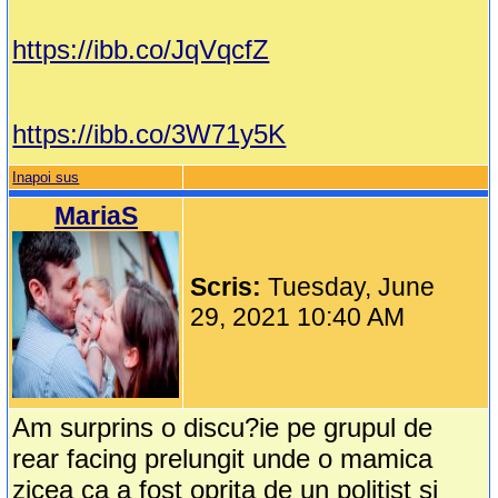
https://ibb.co/JqVqcfZ
https://ibb.co/3W71y5K
Inapoi sus
MariaS
Scris:
Tuesday, June
29, 2021 10:40 AM
Am surprins o discu?ie pe grupul de
rear facing prelungit unde o mamica
zicea ca a fost oprita de un politist si