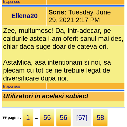
Inapoi sus
Scris:
Tuesday, June
Ellena20
29, 2021 2:17 PM
Zee, multumesc! Da, intr-adecar, pe
caldurile astea i-am oferit sanul mai des,
chiar daca suge doar de cateva ori.
AstaMica, asa intentionam si noi, sa
plecam cu tot ce ne trebuie legat de
diversificare dupa noi.
Inapoi sus
Utilizatori in acelasi subiect
1
55
56
[57]
58
99 pagini :
...