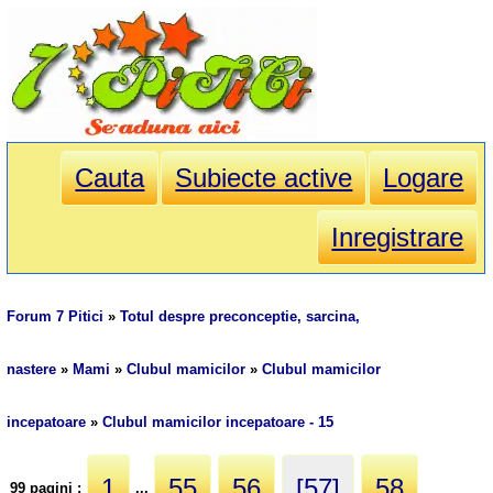
Cauta
Subiecte active
Logare
Inregistrare
Forum 7 Pitici
»
Totul despre preconceptie, sarcina,
nastere
»
Mami
»
Clubul mamicilor
»
Clubul mamicilor
incepatoare
»
Clubul mamicilor incepatoare - 15
1
55
56
[57]
58
99 pagini :
...