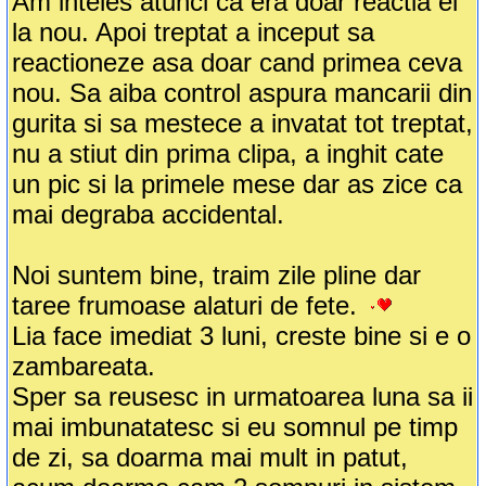
Am inteles atunci ca era doar reactia ei
la nou. Apoi treptat a inceput sa
reactioneze asa doar cand primea ceva
nou. Sa aiba control aspura mancarii din
gurita si sa mestece a invatat tot treptat,
nu a stiut din prima clipa, a inghit cate
un pic si la primele mese dar as zice ca
mai degraba accidental.
Noi suntem bine, traim zile pline dar
taree frumoase alaturi de fete.
Lia face imediat 3 luni, creste bine si e o
zambareata.
Sper sa reusesc in urmatoarea luna sa ii
mai imbunatatesc si eu somnul pe timp
de zi, sa doarma mai mult in patut,