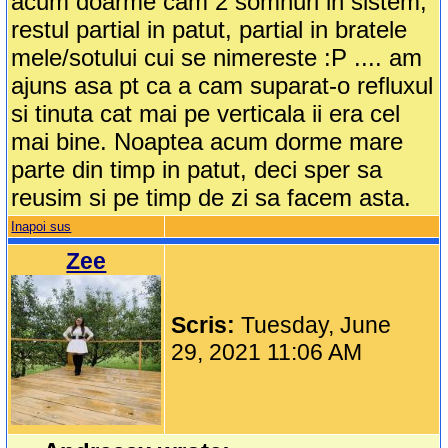
acum doarme cam 2 somnuri in sistem,
restul partial in patut, partial in bratele
mele/sotului cui se nimereste :P .... am
ajuns asa pt ca a cam suparat-o refluxul
si tinuta cat mai pe verticala ii era cel
mai bine. Noaptea acum dorme mare
parte din timp in patut, deci sper sa
reusim si pe timp de zi sa facem asta.
Inapoi sus
Zee
Scris:
Tuesday, June
29, 2021 11:06 AM