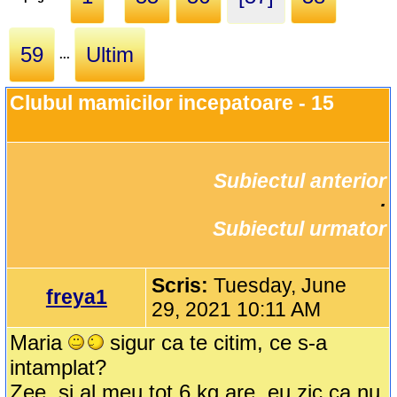
59
Ultim
...
Clubul mamicilor incepatoare - 15
Subiectul anterior
		·

Subiectul urmator
Scris:
Tuesday, June
freya1
29, 2021 10:11 AM
Maria
sigur ca te citim, ce s-a
intamplat?
Zee, si al meu tot 6 kg are, eu zic ca nu