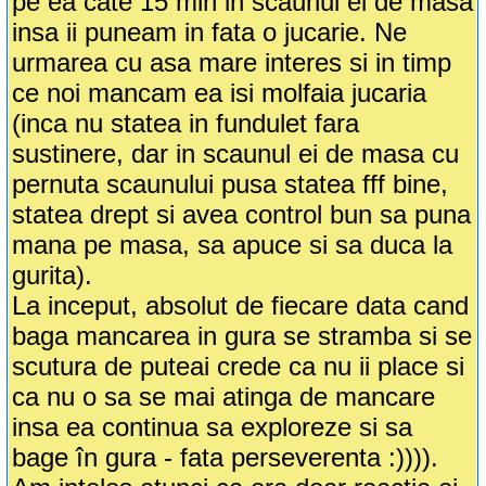
pe ea cate 15 min in scaunul ei de masa
insa ii puneam in fata o jucarie. Ne
urmarea cu asa mare interes si in timp
ce noi mancam ea isi molfaia jucaria
(inca nu statea in fundulet fara
sustinere, dar in scaunul ei de masa cu
pernuta scaunului pusa statea fff bine,
statea drept si avea control bun sa puna
mana pe masa, sa apuce si sa duca la
gurita).
La inceput, absolut de fiecare data cand
baga mancarea in gura se stramba si se
scutura de puteai crede ca nu ii place si
ca nu o sa se mai atinga de mancare
insa ea continua sa exploreze si sa
bage în gura - fata perseverenta :)))).