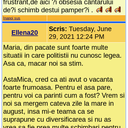
frustrant,de aici ?i obsesia cântarului
de?i schimb destui pamper?i .
Inapoi sus
Scris:
Tuesday, June
Ellena20
29, 2021 12:24 PM
Maria, din pacate sunt foarte multe
situatii in care politistii nu cunosc legea.
Asa ca, macar noi sa stim.
AstaMica, cred ca ati avut o vacanta
foarte frumoasa. Pentru el asa pare,
pentru voi ca parinti cum a fost? Vrem si
noi sa mergem cateva zile la mare in
august, insa mi-e teama ca se
suprapune cu diversificarea si nu as
vrea sa fie prea multe schimbari pentru