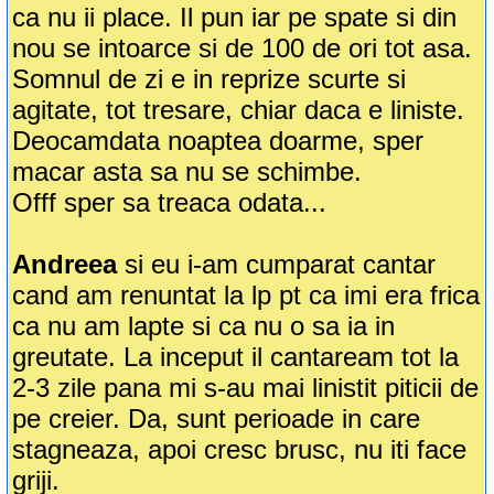
ca nu ii place. Il pun iar pe spate si din
nou se intoarce si de 100 de ori tot asa.
Somnul de zi e in reprize scurte si
agitate, tot tresare, chiar daca e liniste.
Deocamdata noaptea doarme, sper
macar asta sa nu se schimbe.
Offf sper sa treaca odata...
Andreea
si eu i-am cumparat cantar
cand am renuntat la lp pt ca imi era frica
ca nu am lapte si ca nu o sa ia in
greutate. La inceput il cantaream tot la
2-3 zile pana mi s-au mai linistit piticii de
pe creier. Da, sunt perioade in care
stagneaza, apoi cresc brusc, nu iti face
griji.