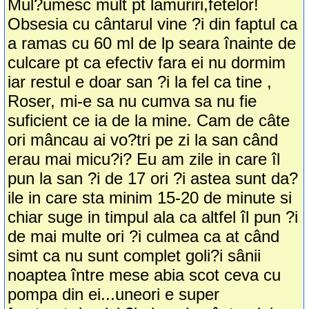
Mul?umesc mult pt lamuriri,fetelor!
Obsesia cu cântarul vine ?i din faptul ca
a ramas cu 60 ml de lp seara înainte de
culcare pt ca efectiv fara ei nu dormim
iar restul e doar san ?i la fel ca tine ,
Roser, mi-e sa nu cumva sa nu fie
suficient ce ia de la mine. Cam de câte
ori mâncau ai vo?tri pe zi la san când
erau mai micu?i? Eu am zile in care îl
pun la san ?i de 17 ori ?i astea sunt da?
ile in care sta minim 15-20 de minute si
chiar suge in timpul ala ca altfel îl pun ?i
de mai multe ori ?i culmea ca at când
simt ca nu sunt complet goli?i sânii
noaptea între mese abia scot ceva cu
pompa din ei...uneori e super