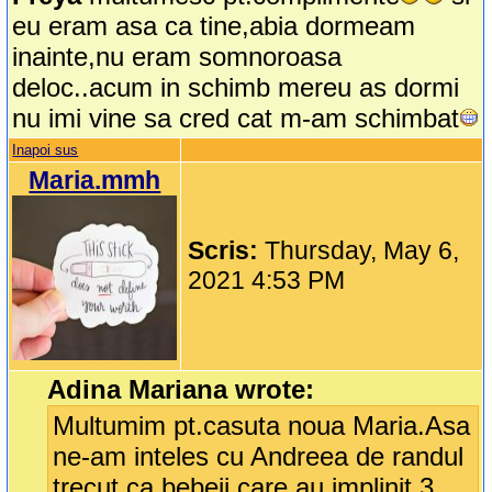
eu eram asa ca tine,abia dormeam
inainte,nu eram somnoroasa
deloc..acum in schimb mereu as dormi
nu imi vine sa cred cat m-am schimbat
Inapoi sus
Maria.mmh
Scris:
Thursday, May 6,
2021 4:53 PM
Adina Mariana wrote:
Multumim pt.casuta noua Maria.Asa
ne-am inteles cu Andreea de randul
trecut ca bebeii care au implinit 3