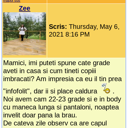
Inapoi sus
Zee
Scris:
Thursday, May 6,
2021 8:16 PM
Mamici, imi puteti spune cate grade
aveti in casa si cum tineti copiii
imbracati? Am impresia ca eu il tin prea
"infofolit", dar ii si place caldura
.
Noi avem cam 22-23 grade si e in body
cu maneca lunga si pantaloni, noaptea
invelit doar pana la brau.
De cateva zile observ ca are capul