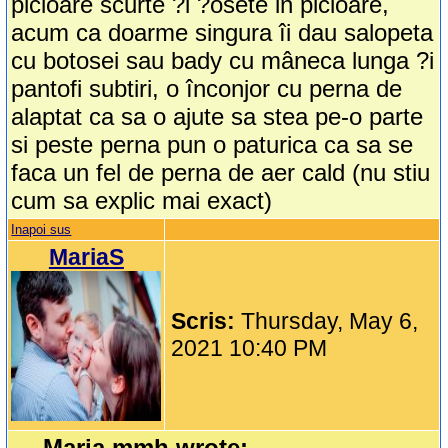
picioare scurte ?i ?osete in picioare,
acum ca doarme singura îi dau salopeta
cu botosei sau bady cu mâneca lunga ?i
pantofi subtiri, o înconjor cu perna de
alaptat ca sa o ajute sa stea pe-o parte
si peste perna pun o paturica ca sa se
faca un fel de perna de aer cald (nu stiu
cum sa explic mai exact)
Inapoi sus
MariaS
Scris:
Thursday, May 6,
2021 10:40 PM
Maria.mmh wrote: