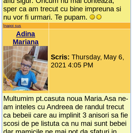
aflu sigur. Oricum nu mai conteaza,
sper ca am trecut cu bine impreuna si
nu vor fi urmari. Te pupam.
Inapoi sus
Adina
Mariana
Scris:
Thursday, May 6,
2021 4:05 PM
Multumim pt.casuta noua Maria.Asa ne-
am inteles cu Andreea de randul trecut
ca bebeii care au implinit 3 anisori sa fie
scosi de pe listuta ca nu mai sunt bebei
dar mamicile ne mai pot da sfaturi in