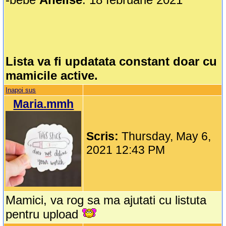
Lista va fi updatata constant doar cu
mamicile active.
Inapoi sus
Maria.mmh
Scris:
Thursday, May 6,
2021 12:43 PM
Mamici, va rog sa ma ajutati cu listuta
pentru upload