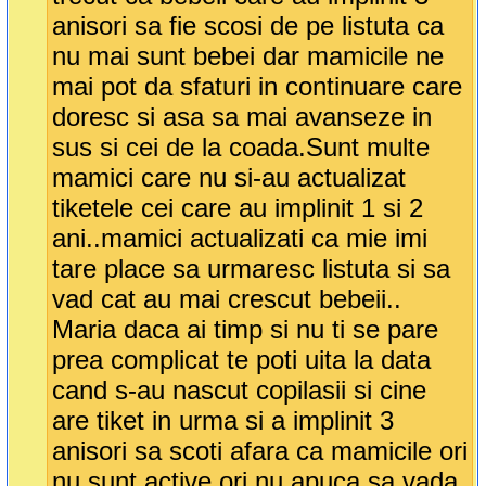
anisori sa fie scosi de pe listuta ca
nu mai sunt bebei dar mamicile ne
mai pot da sfaturi in continuare care
doresc si asa sa mai avanseze in
sus si cei de la coada.Sunt multe
mamici care nu si-au actualizat
tiketele cei care au implinit 1 si 2
ani..mamici actualizati ca mie imi
tare place sa urmaresc listuta si sa
vad cat au mai crescut bebeii..
Maria daca ai timp si nu ti se pare
prea complicat te poti uita la data
cand s-au nascut copilasii si cine
are tiket in urma si a implinit 3
anisori sa scoti afara ca mamicile ori
nu sunt active ori nu apuca sa vada