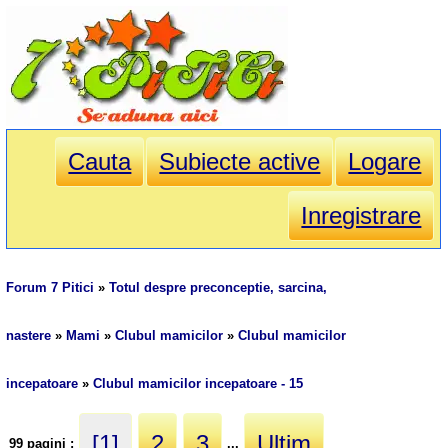
Cauta
Subiecte active
Logare
Inregistrare
Forum 7 Pitici
»
Totul despre preconceptie, sarcina,
nastere
»
Mami
»
Clubul mamicilor
»
Clubul mamicilor
incepatoare
»
Clubul mamicilor incepatoare - 15
[1]
2
3
Ultim
99 pagini :
...