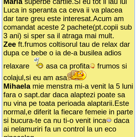
Maria
superbe cartile.Si eu tot ii iau lui
Luca in speranta ca ceva ii va placea
dar tare greu este interesat.Acum am
comandat aceste 2 pachete(pt.copii sub
3 ani) si sper sa il atraga mai mult.
Zee
ft.frumos coltisorul tau de relax dar
dupa ce bebe o ia de-a busilea adios
relaxare
asa ca profita
frumos si
colajul,si eu am asa
Mihaela
mie menstra mi-a venit la 5 luni
fara o sapt.dar daca alaptezi poate sa
nu vina pe toata perioada alaptarii.Este
normal,e diferit la fiecare femeie in parte
si bucura-te ca nu ti-o venit inca
daca
ai nelamuriri fa un control la un eco