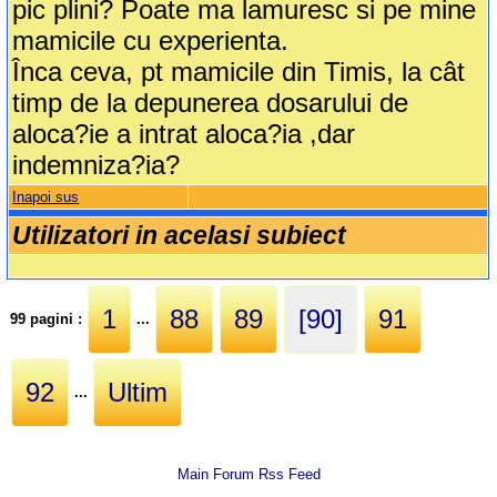
pic plini? Poate ma lamuresc si pe mine
mamicile cu experienta.
Înca ceva, pt mamicile din Timis, la cât
timp de la depunerea dosarului de
aloca?ie a intrat aloca?ia ,dar
indemniza?ia?
Inapoi sus
Utilizatori in acelasi subiect
1
88
89
[90]
91
99 pagini :
...
92
Ultim
...
Main Forum Rss Feed