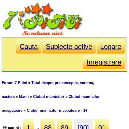
Cauta
Subiecte active
Logare
Inregistrare
Forum 7 Pitici
»
Totul despre preconceptie, sarcina,
nastere
»
Mami
»
Clubul mamicilor
»
Clubul mamicilor
incepatoare
»
Clubul mamicilor incepatoare - 14
1
88
89
[90]
91
99 pagini :
...