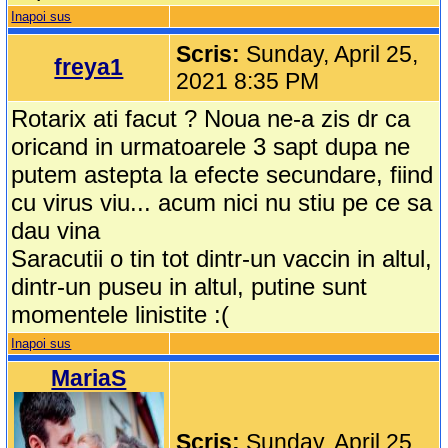
Inapoi sus
Scris:
Sunday, April 25,
freya1
2021 8:35 PM
Rotarix ati facut ? Noua ne-a zis dr ca
oricand in urmatoarele 3 sapt dupa ne
putem astepta la efecte secundare, fiind
cu virus viu... acum nici nu stiu pe ce sa
dau vina
Saracutii o tin tot dintr-un vaccin in altul,
dintr-un puseu in altul, putine sunt
momentele linistite :(
Inapoi sus
MariaS
Scris:
Sunday, April 25,