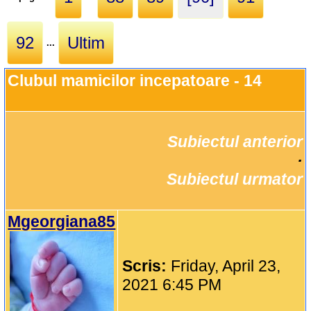
92
Ultim
...
Clubul mamicilor incepatoare - 14
Subiectul anterior
		·

Subiectul urmator
Mgeorgiana85
Scris:
Friday, April 23,
2021 6:45 PM