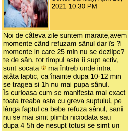
2021 10:30 PM
Noi de câteva zile suntem maraite,avem
momente când refuzam sânul dar îs ?i
momente in care 25 min nu se dezlipe?
te de sân, tot timpul asta îi supt activ,
sunt socata
ma întreb unde intra
atâta laptic, ca înainte dupa 10-12 min
se tragea si 1h nu mai pupa sânul.
Îs curioasa cum se manifesta mai exact
toata treaba asta cu greva suptului, pe
lânga faptul ca bebe refuza sânul, sanii
nu se mai simt plimbi niciodata sau
dupa 4-5h de nesupt totusi se simt un