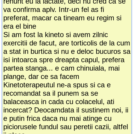
renunt eu la lactate, deci nu cred ca se
va confirma aplv. Intr-un fel as fi
preferat, macar ca tineam eu regim si
era el bine
Si am fost la kineto si avem zilnic
exercitii de facut, are torticolis de la cum
a stat in burtica si nu e deloc bucuros sa
isi intoarca spre dreapta capul, prefera
partea stanga... e cam chinuiala, mai
plange, dar ce sa facem
Kinetoterapeutul ne-a spus si ca e
recomandat sa il punem sa se
balaceasca in cada cu colacelul, ati
incercat? Deocamdata il sustinem noi, ii
e putin frica daca nu mai atinge cu
piciorusele fundul sau peretii cazii, altfel