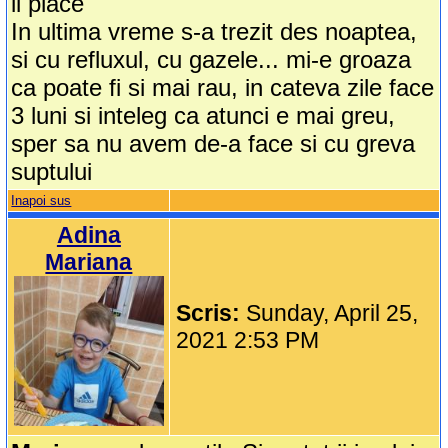
ii place
In ultima vreme s-a trezit des noaptea,
si cu refluxul, cu gazele... mi-e groaza
ca poate fi si mai rau, in cateva zile face
3 luni si inteleg ca atunci e mai greu,
sper sa nu avem de-a face si cu greva
suptului
Inapoi sus
Adina
Mariana
Scris:
Sunday, April 25,
2021 2:53 PM