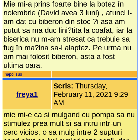
Mie mi-a prins foarte bine la botez în
noiembrie (David avea 3 luni) , atunci i-
am dat cu biberon din stoc ?i asa am
putut sa ma duc lini?tita la coafat, iar la
biserica nu m-am stresat ca trebuie sa
fug în ma?ina sa-l alaptez. Pe urma nu
am mai folosit biberon, asta a fost
ultima oara.
Inapoi sus
Scris:
Thursday,
freya1
February 11, 2021 9:29
AM
mie mi-e ca si mulgand cu pompa sa nu
stimulez prea mult si sa intru intr-un
cerc vicios, o sa mulg intre 2 supturi