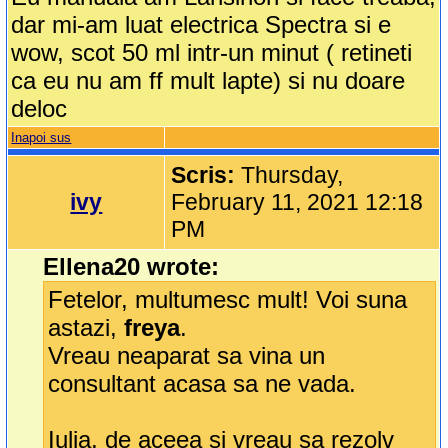
dar mi-am luat electrica Spectra si e
wow, scot 50 ml intr-un minut ( retineti
ca eu nu am ff mult lapte) si nu doare
deloc
Inapoi sus
Scris:
Thursday,
ivy
February 11, 2021 12:18
PM
Ellena20 wrote:
Fetelor, multumesc mult! Voi suna
astazi,
freya
.
Vreau neaparat sa vina un
consultant acasa sa ne vada.
Iulia, de aceea si vreau sa rezolv