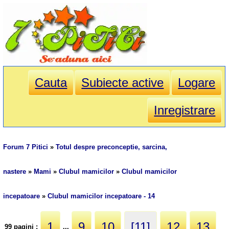
Cauta
Subiecte active
Logare
Inregistrare
Forum 7 Pitici
»
Totul despre preconceptie, sarcina,
nastere
»
Mami
»
Clubul mamicilor
»
Clubul mamicilor
incepatoare
»
Clubul mamicilor incepatoare - 14
1
9
10
[11]
12
13
99 pagini :
...