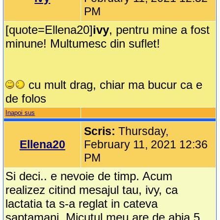
PM
[quote=Ellena20]
ivy
, pentru mine a fost
minune! Multumesc din suflet!
cu mult drag, chiar ma bucur ca e
de folos
Inapoi sus
Scris:
Thursday,
Ellena20
February 11, 2021 12:36
PM
Si deci.. e nevoie de timp. Acum
realizez citind mesajul tau, ivy, ca
lactatia ta s-a reglat in cateva
saptamani. Micutul meu are de abia 5