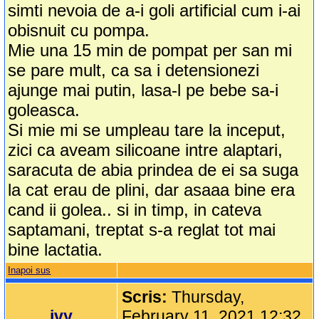
simti nevoia de a-i goli artificial cum i-ai
obisnuit cu pompa.
Mie una 15 min de pompat per san mi
se pare mult, ca sa i detensionezi
ajunge mai putin, lasa-l pe bebe sa-i
goleasca.
Si mie mi se umpleau tare la inceput,
zici ca aveam silicoane intre alaptari,
saracuta de abia prindea de ei sa suga
la cat erau de plini, dar asaaa bine era
cand ii golea.. si in timp, in cateva
saptamani, treptat s-a reglat tot mai
bine lactatia.
Inapoi sus
Scris:
Thursday,
ivy
February 11, 2021 12:32