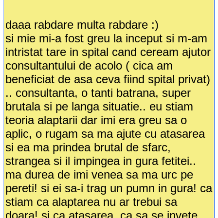
daaa rabdare multa rabdare :)
si mie mi-a fost greu la inceput si m-am
intristat tare in spital cand ceream ajutor
consultantului de acolo ( cica am
beneficiat de asa ceva fiind spital privat)
.. consultanta, o tanti batrana, super
brutala si pe langa situatie.. eu stiam
teoria alaptarii dar imi era greu sa o
aplic, o rugam sa ma ajute cu atasarea
si ea ma prindea brutal de sfarc,
strangea si il impingea in gura fetitei..
ma durea de imi venea sa ma urc pe
pereti! si ei sa-i trag un pumn in gura! ca
stiam ca alaptarea nu ar trebui sa
doara! si ca atasarea, ca sa se invete,