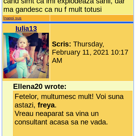
cand simt ca imi explodeaza sanii, dar
ma gandesc ca nu f mult totusi
Inapoi sus
Iulia13
Scris:
Thursday,
February 11, 2021 10:17
AM
Ellena20 wrote:
Fetelor, multumesc mult! Voi suna
astazi,
freya
.
Vreau neaparat sa vina un
consultant acasa sa ne vada.