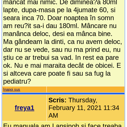
mâncat mai nimic. De diminea?a 80ml
lapte, dupa-masa pe la 4jumate 60, si
seara inca 70. Doar noaptea în somn
am reu?it sa-i dau 180ml. Mâncare nu
manânca deloc, desi ea mânca bine.
Ma gândeam la dinti, ca nu avem deloc,
dar nu se vede, sau nu ma prind eu, nu
știu ce ar trebui sa vad. In rest ea pare
ok. Nu e mai maraita decât de obicei. E
si altceva care poate fi sau sa fug la
pediatru?
Inapoi sus
Scris:
Thursday,
freya1
February 11, 2021 11:34
AM
Eu manuala am Lansinoh si face treaba,