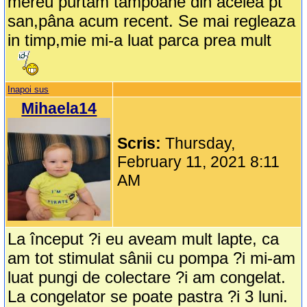
mereu purtam tampoane din acelea pt
san,pâna acum recent. Se mai regleaza
in timp,mie mi-a luat parca prea mult
Inapoi sus
Mihaela14
Scris:
Thursday,
February 11, 2021 8:11
AM
La început ?i eu aveam mult lapte, ca
am tot stimulat sânii cu pompa ?i mi-am
luat pungi de colectare ?i am congelat.
La congelator se poate pastra ?i 3 luni.