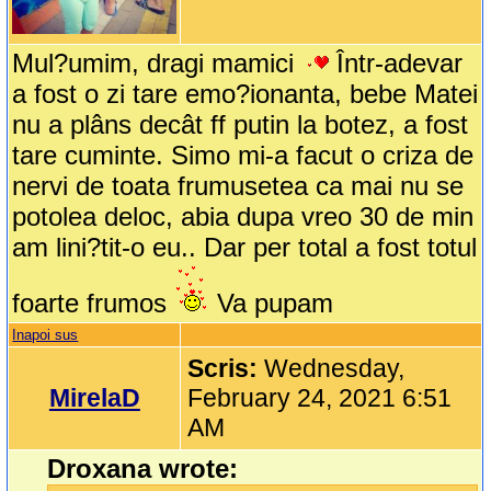
Mul?umim, dragi mamici
Într-adevar
a fost o zi tare emo?ionanta, bebe Matei
nu a plâns decât ff putin la botez, a fost
tare cuminte. Simo mi-a facut o criza de
nervi de toata frumusetea ca mai nu se
potolea deloc, abia dupa vreo 30 de min
am lini?tit-o eu.. Dar per total a fost totul
foarte frumos
Va pupam
Inapoi sus
Scris:
Wednesday,
MirelaD
February 24, 2021 6:51
AM
Droxana wrote: