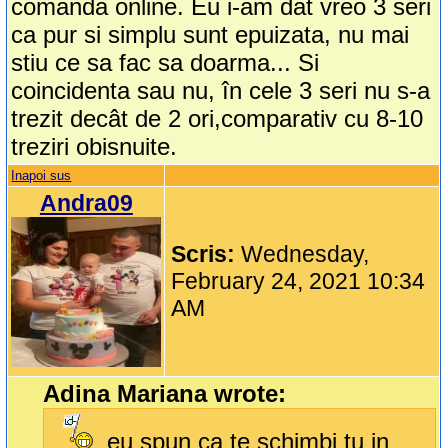
comanda online. Eu i-am dat vreo 3 seri
ca pur si simplu sunt epuizata, nu mai
stiu ce sa fac sa doarma... Si
coincidenta sau nu, în cele 3 seri nu s-a
trezit decât de 2 ori,comparativ cu 8-10
treziri obisnuite.
Inapoi sus
Andra09
Scris:
Wednesday,
February 24, 2021 10:34
AM
Adina Mariana wrote:
eu spun ca te schimbi tu in