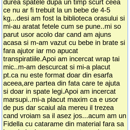
durea spatele dupa un timp scurt ceea
ce nu ar fi trebuit la un bebe de 4-5
kg...desi am fost la biblioteca orasului si
mi-au aratat fetele cum se pune..mi so
parut usor acolo dar cand am ajuns
acasa si m-am vazut cu bebe in brate si
fara ajutor iar mo apucat
transpiratiile.Apoi am incercat wrap tai
mic..m-am descurcat si mi-a placut
pt.ca nu este format doar din esarfa
aceea,are partea din fata care te ajuta
si doar in spate legi.Apoi am incercat
marsupi..mi-a placut maxim ca e usor
de pus dar scaiul ala mereu il trezea
cand vroiam sa il asez jos...acum am un
Fidella cu catarame din material fara sa