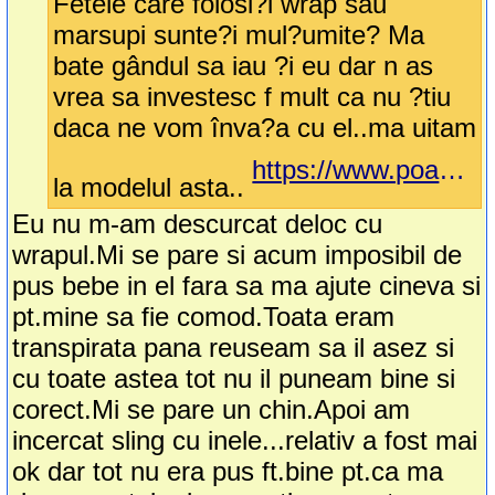
Fetele care folosi?i wrap sau
marsupi sunte?i mul?umite? Ma
bate gândul sa iau ?i eu dar n as
vrea sa investesc f mult ca nu ?tiu
daca ne vom înva?a cu el..ma uitam
https://www.poarta-ma.ro/Wrap-elastic-Verde_p_1003.html
la modelul asta..
Eu nu m-am descurcat deloc cu
wrapul.Mi se pare si acum imposibil de
pus bebe in el fara sa ma ajute cineva si
pt.mine sa fie comod.Toata eram
transpirata pana reuseam sa il asez si
cu toate astea tot nu il puneam bine si
corect.Mi se pare un chin.Apoi am
incercat sling cu inele...relativ a fost mai
ok dar tot nu era pus ft.bine pt.ca ma