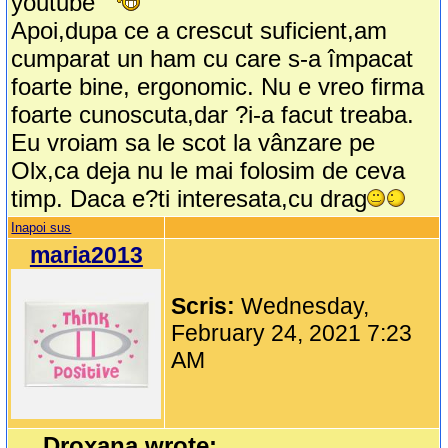
youtube
Apoi,dupa ce a crescut suficient,am
cumparat un ham cu care s-a împacat
foarte bine, ergonomic. Nu e vreo firma
foarte cunoscuta,dar ?i-a facut treaba.
Eu vroiam sa le scot la vânzare pe
Olx,ca deja nu le mai folosim de ceva
timp. Daca e?ti interesata,cu drag
Inapoi sus
maria2013
Scris:
Wednesday,
February 24, 2021 7:23
AM
Droxana wrote: