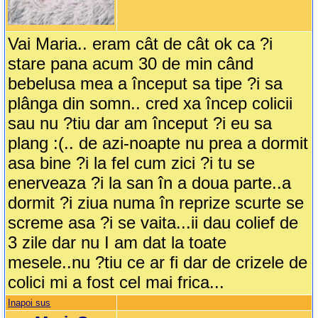
Vai Maria.. eram cât de cât ok ca ?i
stare pana acum 30 de min când
bebelusa mea a început sa tipe ?i sa
plânga din somn.. cred xa încep colicii
sau nu ?tiu dar am început ?i eu sa
plang :(.. de azi-noapte nu prea a dormit
asa bine ?i la fel cum zici ?i tu se
enerveaza ?i la san în a doua parte..a
dormit ?i ziua numa în reprize scurte se
screme asa ?i se vaita...ii dau colief de
3 zile dar nu I am dat la toate
mesele..nu ?tiu ce ar fi dar de crizele de
colici mi a fost cel mai frica...
Inapoi sus