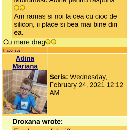
Am ramas si noi la cea cu cioc de
silicon, ii place si bea mai bine din
ea.
Cu mare drag
Inapoi sus
Adina
Mariana
Scris:
Wednesday,
February 24, 2021 12:12
AM
Droxana wrote: