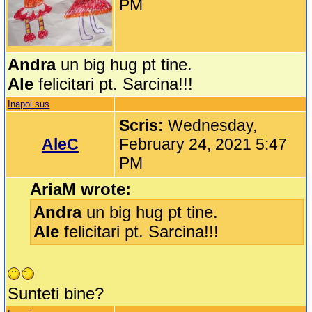
PM
Andra
un big hug pt tine.
Ale
felicitari pt. Sarcina!!!
Inapoi sus
Scris:
Wednesday,
AleC
February 24, 2021 5:47
PM
AriaM wrote:
Andra
un big hug pt tine.
Ale
felicitari pt. Sarcina!!!
Sunteti bine?