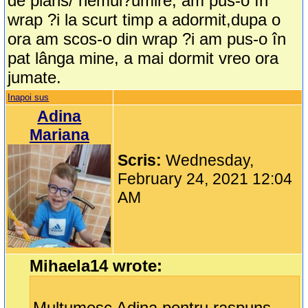
de plâns/ nemul?umire, am pus-o în
wrap ?i la scurt timp a adormit,dupa o
ora am scos-o din wrap ?i am pus-o în
pat lânga mine, a mai dormit vreo ora
jumate.
Inapoi sus
Adina
Mariana
Scris:
Wednesday,
February 24, 2021 12:04
AM
Mihaela14 wrote:
Multumesc Adina pentru raspuns