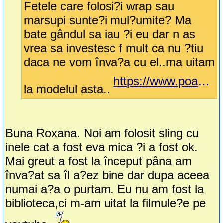
Fetele care folosi?i wrap sau
marsupi sunte?i mul?umite? Ma
bate gândul sa iau ?i eu dar n as
vrea sa investesc f mult ca nu ?tiu
daca ne vom înva?a cu el..ma uitam
https://www.poarta-ma.ro/Wrap-elastic-Verde_p_1003.html
la modelul asta..
Buna Roxana. Noi am folosit sling cu
inele cat a fost eva mica ?i a fost ok.
Mai greut a fost la început pâna am
înva?at sa îl a?ez bine dar dupa aceea
numai a?a o purtam. Eu nu am fost la
biblioteca,ci m-am uitat la filmule?e pe