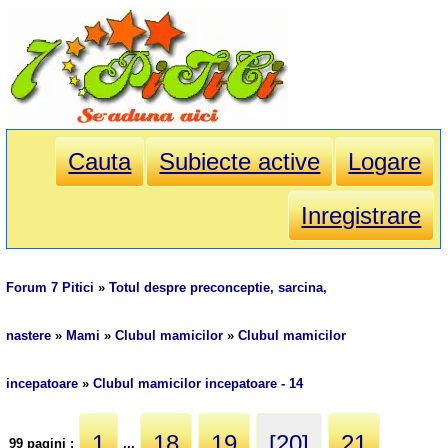
Cauta
Subiecte active
Logare
Inregistrare
Forum 7 Pitici
»
Totul despre preconceptie, sarcina,
nastere
»
Mami
»
Clubul mamicilor
»
Clubul mamicilor
incepatoare
»
Clubul mamicilor incepatoare - 14
1
18
19
[20]
21
99 pagini :
...