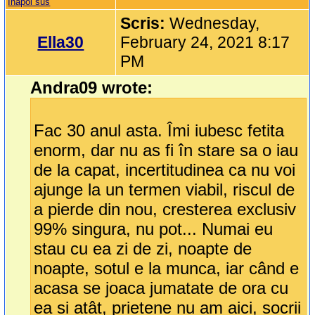
Inapoi sus
Scris:
Wednesday,
Ella30
February 24, 2021 8:17
PM
Andra09 wrote:
Fac 30 anul asta. Îmi iubesc fetita
enorm, dar nu as fi în stare sa o iau
de la capat, incertitudinea ca nu voi
ajunge la un termen viabil, riscul de
a pierde din nou, cresterea exclusiv
99% singura, nu pot... Numai eu
stau cu ea zi de zi, noapte de
noapte, sotul e la munca, iar când e
acasa se joaca jumatate de ora cu
ea si atât, prietene nu am aici, socrii