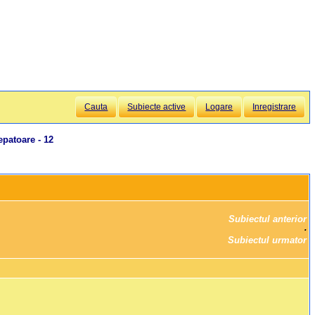
Cauta
Subiecte active
Logare
Inregistrare
epatoare - 12
Subiectul anterior
		·

Subiectul urmator