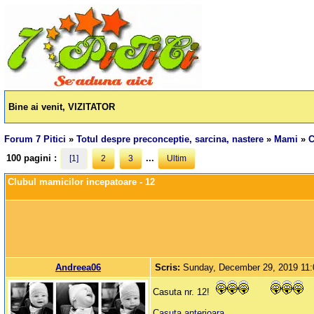
Bine ai venit, VIZITATOR
Forum 7 Pitici
»
Totul despre preconceptie, sarcina, nastere
»
Mami
»
C
100 pagini :
...
[1]
2
3
Ultim
Clubul mamicilor incepatoare - 12
Andreea06
Scris:
Sunday, December 29, 2019 11
Casuta nr. 12!
Casuta anterioara.