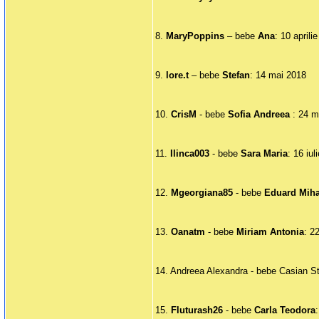
8.
MaryPoppins
– bebe
Ana
: 10 aprili
9.
lore.t
– bebe
Stefan
: 14 mai 2018
10.
CrisM
- bebe
Sofia
Andreea
: 24 m
11.
Ilinca003
- bebe
Sara Maria
: 16 iul
12.
Mgeorgiana85
- bebe
Eduard Miha
13.
Oanatm
- bebe
Miriam Antonia
: 2
14. Andreea Alexandra - bebe Casian S
15.
Fluturash26
- bebe
Carla Teodora