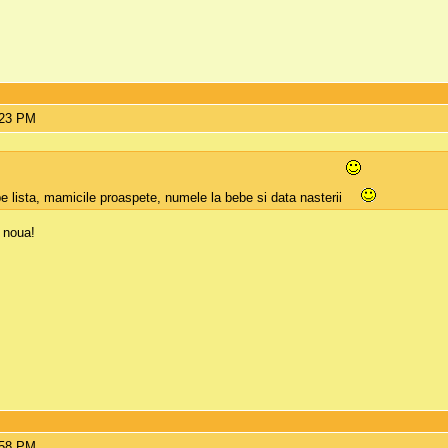
:23 PM
 pe lista, mamicile proaspete, numele la bebe si data nasterii
 noua!
:58 PM