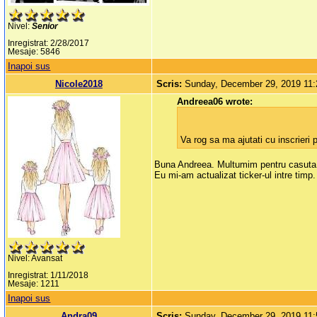
Nivel:
Senior
Inregistrat: 2/28/2017
Mesaje: 5846
Inapoi sus
Nicole2018
Scris:
Sunday, December 29, 2019 11
Andreea06 wrote:
Va rog sa ma ajutati cu inscrieri
Buna Andreea. Multumim pentru casuta
Eu mi-am actualizat ticker-ul intre timp.
Nivel: Avansat
Inregistrat: 1/11/2018
Mesaje: 1211
Inapoi sus
Andra09
Scris:
Sunday, December 29, 2019 11