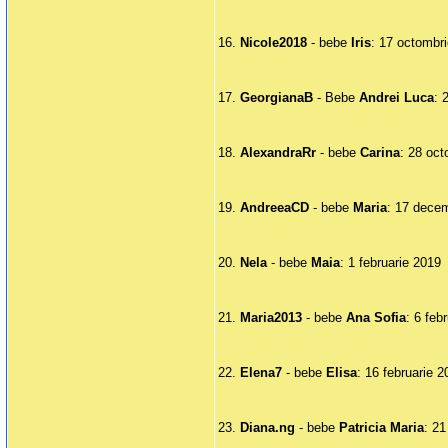
16.
Nicole2018
- bebe
Iris
: 17 octombr
17.
GeorgianaB
- Bebe
Andrei Luca
: 
18.
AlexandraRr
- bebe
Carina
: 28 oc
19.
AndreeaCD
- bebe
Maria
: 17 dece
20.
Nela
- bebe
Maia
: 1 februarie 2019
21.
Maria2013
- bebe
Ana Sofia
: 6 feb
22.
Elena7
- bebe
Elisa
: 16 februarie 
23.
Diana.ng
- bebe
Patricia
Maria
: 21