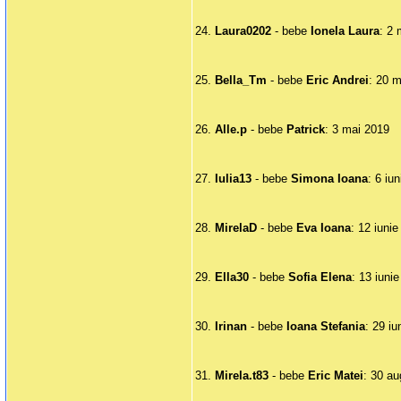
24.
Laura0202
- bebe
Ionela Laura
: 2 
25.
Bella_Tm
- bebe
Eric Andrei
: 20 m
26.
Alle.p
- bebe
Patrick
: 3 mai 2019
27.
Iulia13
- bebe
Simona Ioana
: 6 iu
28.
MirelaD
- bebe
Eva Ioana
: 12 iuni
29.
Ella30
- bebe
Sofia Elena
: 13 iuni
30.
Irinan
- bebe
Ioana Stefania
: 29 i
31.
Mirela.t83
- bebe
Eric Matei
: 30 a