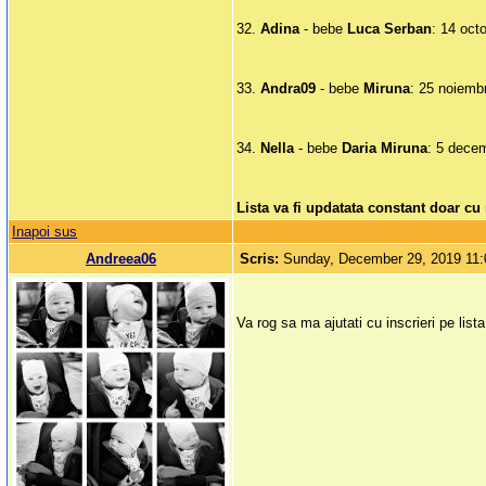
32.
Adina
- bebe
Luca Serban
: 14 oct
33.
Andra09
- bebe
Miruna
: 25 noiemb
34.
Nella
- bebe
Daria Miruna
: 5 dece
Lista va fi updatata constant doar cu
Inapoi sus
Andreea06
Scris:
Sunday, December 29, 2019 11
Va rog sa ma ajutati cu inscrieri pe lis