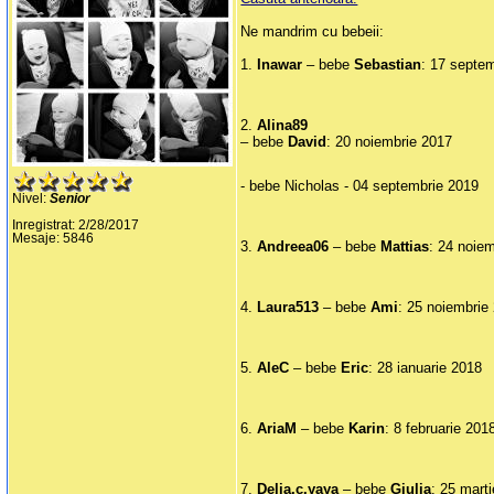
Ne mandrim cu bebeii:
1.
Inawar
– bebe
Sebastian
: 17 septe
2.
Alina89
– bebe
David
: 20 noiembrie 2017
- bebe Nicholas - 04 septembrie 2019
Nivel:
Senior
Inregistrat: 2/28/2017
Mesaje: 5846
3.
Andreea06
– bebe
Mattias
: 24 noie
4.
Laura513
– bebe
Ami
: 25 noiembrie
5.
AleC
– bebe
Eric
: 28 ianuarie 2018
6.
AriaM
– bebe
Karin
: 8 februarie 201
7.
Delia.c.yaya
– bebe
Giulia
: 25 mart