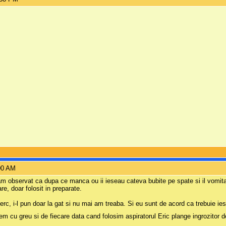
00 AM
 am observat ca dupa ce manca ou ii ieseau cateva bubite pe spate si il vomita
e, doar folosit in preparate.
erc, i-l pun doar la gat si nu mai am treaba. Si eu sunt de acord ca trebuie ies
em cu greu si de fiecare data cand folosim aspiratorul Eric plange ingrozitor d