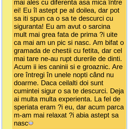
mai ales cu diferenta asa mica între
ei! Eu îl astept pe al doilea, dar pot
sa iti spun ca o sa te descurci cu
siguranta! Eu am avut o sarcina
mult mai grea fata de prima ?i uite
ca mai am un pic si nasc. Am bifat o
gramada de chestii cu fetita, dar cel
mai tare ne-au rupt durerile de dinti.
Acum ii ies caninii si e groaznic. Are
ore întregi în unele nopti când nu
doarme. Daca ceilalti doi sunt
cumintei sigur o sa te descurci. Deja
ai multa multa experienta. La fel de
speriata eram ?i eu, dar acum parca
m-am mai relaxat ?i abia astept sa
nasc