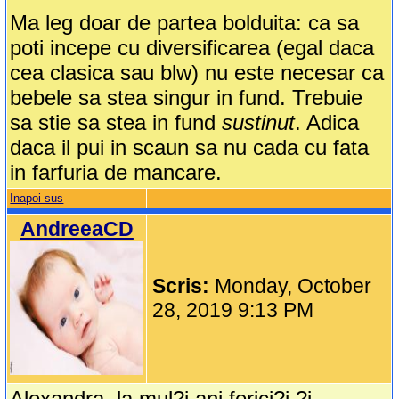
Ma leg doar de partea bolduita: ca sa
poti incepe cu diversificarea (egal daca
cea clasica sau blw) nu este necesar ca
bebele sa stea singur in fund. Trebuie
sa stie sa stea in fund
sustinut
. Adica
daca il pui in scaun sa nu cada cu fata
in farfuria de mancare.
Inapoi sus
AndreeaCD
Scris:
Monday, October
28, 2019 9:13 PM
Alexandra, la mul?i ani ferici?i ?i