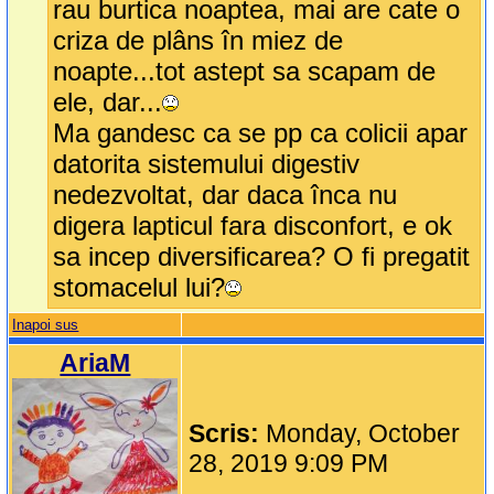
rau burtica noaptea, mai are cate o
criza de plâns în miez de
noapte...tot astept sa scapam de
ele, dar...
Ma gandesc ca se pp ca colicii apar
datorita sistemului digestiv
nedezvoltat, dar daca înca nu
digera lapticul fara disconfort, e ok
sa incep diversificarea? O fi pregatit
stomacelul lui?
Inapoi sus
AriaM
Scris:
Monday, October
28, 2019 9:09 PM