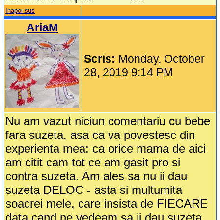
Inapoi sus
AriaM
Scris:
Monday, October
28, 2019 9:14 PM
Nu am vazut niciun comentariu cu bebe
fara suzeta, asa ca va povestesc din
experienta mea: ca orice mama de aici
am citit cam tot ce am gasit pro si
contra suzeta. Am ales sa nu ii dau
suzeta DELOC - asta si multumita
soacrei mele, care insista de FIECARE
data cand ne vedeam sa ii dau suzeta