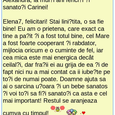
sanato?i Carinei!
Elena7, felicitari! Stai lini?tita, o sa fie
bine! Eu am o prietena, care exact ca
tine a pa?it ?i a fost totul bine, cel Mare
a fost foarte cooperant ?i rabdator,
mijlocia oricum e o cuminte de fel, iar
cea mica este mai energica decât
ceilal?i, dar fra?ii ei au grija de ea ?i de
fapt nici nu a mai contat ca ii iube?te pe
to?i de numai poate. Doamne ajuta sa
ai o sarcina u?oara ?i un bebe sanatos
?i voi to?i sa fi?i sanato?i ca asta e cel
mai important! Restul se aranjeaza
cumva cu timpul!