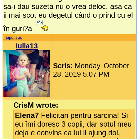
sa-i dau suzeta nu o vrea deloc, asa ca
ii mai scot eu degetul când o prind cu el
în guri?a
Inapoi sus
Iulia13
Scris:
Monday, October
28, 2019 5:07 PM
CrisM wrote:
Elena7
Felicitari pentru sarcina! Si
eu îmi doresc 3 copii, dar sotul meu
deja e convins ca lui ii ajung doi,