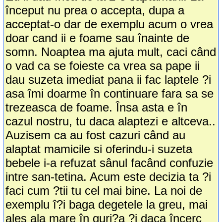
început nu prea o accepta, dupa a
acceptat-o dar de exemplu acum o vrea
doar cand ii e foame sau înainte de
somn. Noaptea ma ajuta mult, caci când
o vad ca se foieste ca vrea sa pape ii
dau suzeta imediat pana ii fac laptele ?i
asa îmi doarme în continuare fara sa se
trezeasca de foame. Însa asta e în
cazul nostru, tu daca alaptezi e altceva..
Auzisem ca au fost cazuri când au
alaptat mamicile si oferindu-i suzeta
bebele i-a refuzat sânul facând confuzie
intre san-tetina. Acum este decizia ta ?i
faci cum ?tii tu cel mai bine. La noi de
exemplu î?i baga degetele la greu, mai
ales ala mare în guri?a ?i daca încerc