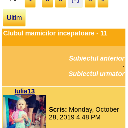
Ultim
Clubul mamicilor incepatoare - 11
Subiectul anterior
		·

Subiectul urmator
Iulia13
Scris:
Monday, October
28, 2019 4:48 PM