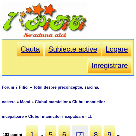
Cauta
Subiecte active
Logare
Inregistrare
Forum 7 Pitici
»
Totul despre preconceptie, sarcina,
nastere
»
Mami
»
Clubul mamicilor
»
Clubul mamicilor
incepatoare
»
Clubul mamicilor incepatoare - 11
1
5
6
[7]
8
9
103 pagini :
...
...