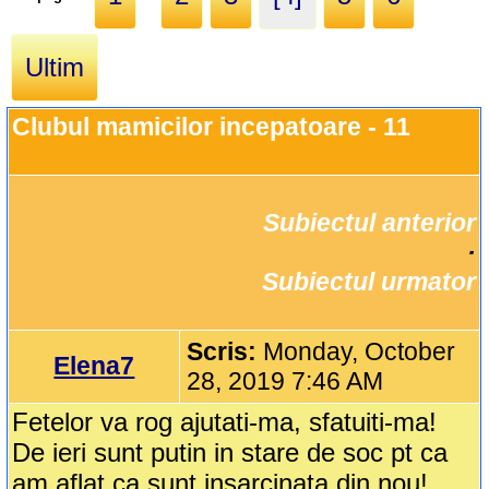
Ultim
Clubul mamicilor incepatoare - 11
Subiectul anterior
		·

Subiectul urmator
Scris:
Monday, October
Elena7
28, 2019 7:46 AM
Fetelor va rog ajutati-ma, sfatuiti-ma!
De ieri sunt putin in stare de soc pt ca
am aflat ca sunt insarcinata din nou!