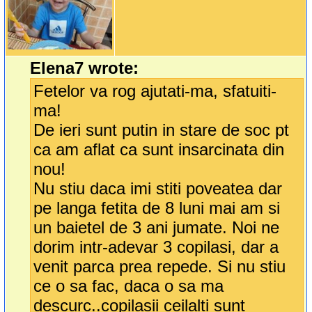
Elena7 wrote:
Fetelor va rog ajutati-ma, sfatuiti-
ma!
De ieri sunt putin in stare de soc pt
ca am aflat ca sunt insarcinata din
nou!
Nu stiu daca imi stiti poveatea dar
pe langa fetita de 8 luni mai am si
un baietel de 3 ani jumate. Noi ne
dorim intr-adevar 3 copilasi, dar a
venit parca prea repede. Si nu stiu
ce o sa fac, daca o sa ma
descurc..copilasii ceilalti sunt