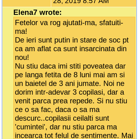
28, 2019 8:57 AM
Elena7 wrote:
Fetelor va rog ajutati-ma, sfatuiti-
ma!
De ieri sunt putin in stare de soc pt
ca am aflat ca sunt insarcinata din
nou!
Nu stiu daca imi stiti poveatea dar
pe langa fetita de 8 luni mai am si
un baietel de 3 ani jumate. Noi ne
dorim intr-adevar 3 copilasi, dar a
venit parca prea repede. Si nu stiu
ce o sa fac, daca o sa ma
descurc..copilasii ceilalti sunt
'cumintei', dar nu stiu parca ma
incearca tot felul de sentimente. Mai