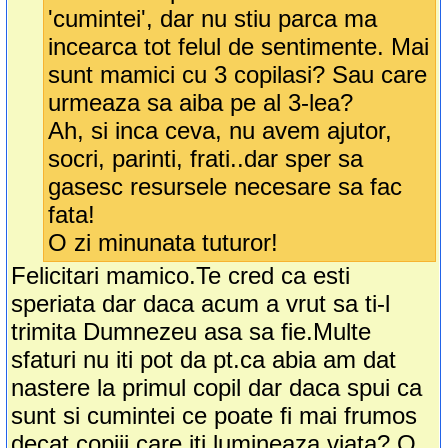
'cumintei', dar nu stiu parca ma
incearca tot felul de sentimente. Mai
sunt mamici cu 3 copilasi? Sau care
urmeaza sa aiba pe al 3-lea?
Ah, si inca ceva, nu avem ajutor,
socri, parinti, frati..dar sper sa
gasesc resursele necesare sa fac
fata!
O zi minunata tuturor!
Felicitari mamico.Te cred ca esti
speriata dar daca acum a vrut sa ti-l
trimita Dumnezeu asa sa fie.Multe
sfaturi nu iti pot da pt.ca abia am dat
nastere la primul copil dar daca spui ca
sunt si cumintei ce poate fi mai frumos
decat copiii care iti lumineaza viata? O