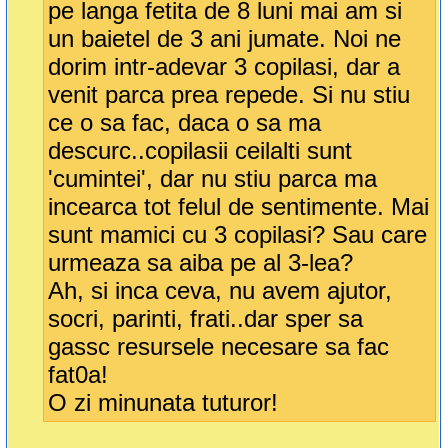
pe langa fetita de 8 luni mai am si
un baietel de 3 ani jumate. Noi ne
dorim intr-adevar 3 copilasi, dar a
venit parca prea repede. Si nu stiu
ce o sa fac, daca o sa ma
descurc..copilasii ceilalti sunt
'cumintei', dar nu stiu parca ma
incearca tot felul de sentimente. Mai
sunt mamici cu 3 copilasi? Sau care
urmeaza sa aiba pe al 3-lea?
Ah, si inca ceva, nu avem ajutor,
socri, parinti, frati..dar sper sa
gassc resursele necesare sa fac
fat0a!
O zi minunata tuturor!