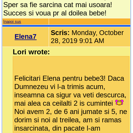
Sper sa fie sarcina cat mai usoara!
Succes si voua pr al doilea bebe!
Inapoi sus
Scris:
Monday, October
Elena7
28, 2019 9:01 AM
Lori wrote:
Felicitari Elena pentru bebe3! Daca
Dumnezeu vi l-a trimis acum,
inseamna ca sigur va veti descurca,
mai alea ca ceilalti 2 is cumintei
Noi avem 2, de 6 ani jumate si 5, ne
dorim si noi al treilea, am si ramas
insarcinata, din pacate l-am