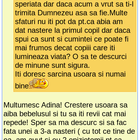
speriata dar daca acum a vrut sa ti-l
trimita Dumnezeu asa sa fie.Multe
sfaturi nu iti pot da pt.ca abia am
dat nastere la primul copil dar daca
spui ca sunt si cumintei ce poate fi
mai frumos decat copiii care iti
lumineaza viata? O sa te descurci
de minune sunt sigura.
Iti doresc sarcina usoara si numai
bine
Multumesc Adina! Crestere usoara sa
aiba bebelusul si tu sa iti revii cat mai
repede! Sper sa ma descurc si sa fac
fata unei a 3-a nasteri ( cu tot ce tine de
ea..am avut si eu 2 epiziotomii pt ca