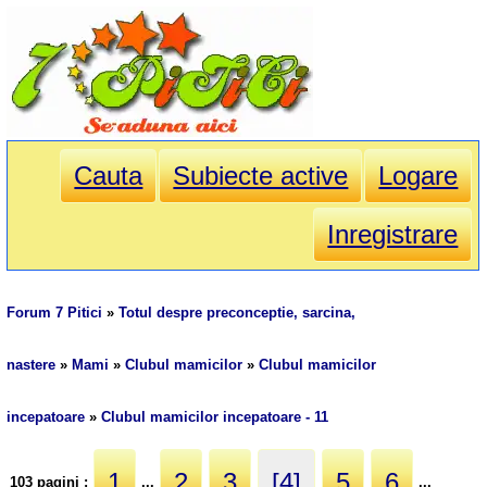
Cauta
Subiecte active
Logare
Inregistrare
Forum 7 Pitici
»
Totul despre preconceptie, sarcina,
nastere
»
Mami
»
Clubul mamicilor
»
Clubul mamicilor
incepatoare
»
Clubul mamicilor incepatoare - 11
1
2
3
[4]
5
6
103 pagini :
...
...