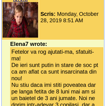
Scris:
Monday, October
28, 2019 8:51 AM
Elena7 wrote:
Fetelor va rog ajutati-ma, sfatuiti-
ma!
De ieri sunt putin in stare de soc pt
ca am aflat ca sunt insarcinata din
nou!
Nu stiu daca imi stiti poveatea dar
pe langa fetita de 8 luni mai am si
un baietel de 3 ani jumate. Noi ne
dorim intr-adevar 3 copilasi, dar a