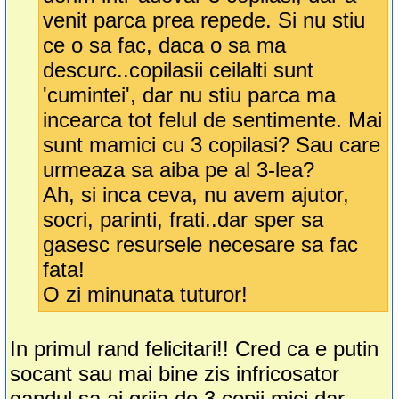
venit parca prea repede. Si nu stiu
ce o sa fac, daca o sa ma
descurc..copilasii ceilalti sunt
'cumintei', dar nu stiu parca ma
incearca tot felul de sentimente. Mai
sunt mamici cu 3 copilasi? Sau care
urmeaza sa aiba pe al 3-lea?
Ah, si inca ceva, nu avem ajutor,
socri, parinti, frati..dar sper sa
gasesc resursele necesare sa fac
fata!
O zi minunata tuturor!
In primul rand felicitari!! Cred ca e putin
socant sau mai bine zis infricosator
gandul sa ai grija de 3 copii mici dar