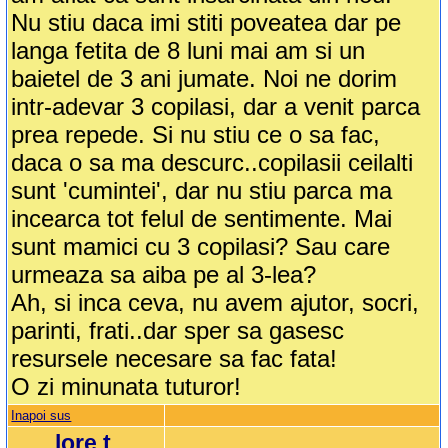
Nu stiu daca imi stiti poveatea dar pe
langa fetita de 8 luni mai am si un
baietel de 3 ani jumate. Noi ne dorim
intr-adevar 3 copilasi, dar a venit parca
prea repede. Si nu stiu ce o sa fac,
daca o sa ma descurc..copilasii ceilalti
sunt 'cumintei', dar nu stiu parca ma
incearca tot felul de sentimente. Mai
sunt mamici cu 3 copilasi? Sau care
urmeaza sa aiba pe al 3-lea?
Ah, si inca ceva, nu avem ajutor, socri,
parinti, frati..dar sper sa gasesc
resursele necesare sa fac fata!
O zi minunata tuturor!
Inapoi sus
lore.t.