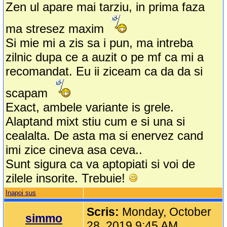
Zen ul apare mai tarziu, in prima faza
ma stresez maxim
Si mie mi a zis sa i pun, ma intreba
zilnic dupa ce a auzit o pe mf ca mi a
recomandat. Eu ii ziceam ca da da si
scapam
Exact, ambele variante is grele.
Alaptand mixt stiu cum e si una si
cealalta. De asta ma si enervez cand
imi zice cineva asa ceva..
Sunt sigura ca va aptopiati si voi de
zilele insorite. Trebuie!
Inapoi sus
Scris:
Monday, October
simmo
28, 2019 9:45 AM