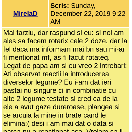
Scris:
Sunday,
MirelaD
December 22, 2019 9:22
AM
Mai tarziu, dar raspund si eu: si noi am
ales sa facem rotarix cele 2 doze, dar la
fel daca ma informam mai bn sau mi-ar
fi mentionat mf, as fi facut rotateq.
Legat de papa am si eu vreo 2 intrebari:
Ati observat reactii la introducerea
diverselor legume? Eu i-am dat ieri
pastai nu singure ci in combinatie cu
alte 2 legume testate si cred ca de la
ele a avut gaze dureroase, plangea si
se arcuia la mine in brate cand le
elimina:( desi i-am mai dat o data si
parca nu a reactionat asa. Vroiam sa ii