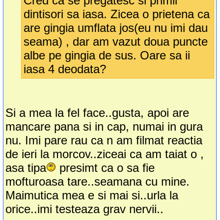
Cred ca se pregatesc si primii
dintisori sa iasa. Zicea o prietena ca
are gingia umflata jos(eu nu imi dau
seama) , dar am vazut doua puncte
albe pe gingia de sus. Oare sa ii
iasa 4 deodata?
Si a mea la fel face..gusta, apoi are
mancare pana si in cap, numai in gura
nu. Imi pare rau ca n am filmat reactia
de ieri la morcov..ziceai ca am taiat o ,
asa tipa
presimt ca o sa fie
mofturoasa tare..seamana cu mine.
Maimutica mea e si mai si..urla la
orice..imi testeaza grav nervii..