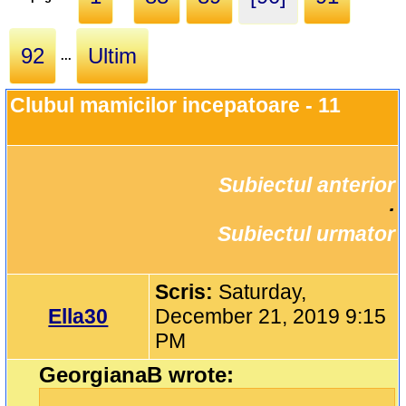
92
Ultim
...
Clubul mamicilor incepatoare - 11
Subiectul anterior
		·

Subiectul urmator
Scris:
Saturday,
Ella30
December 21, 2019 9:15
PM
GeorgianaB wrote: