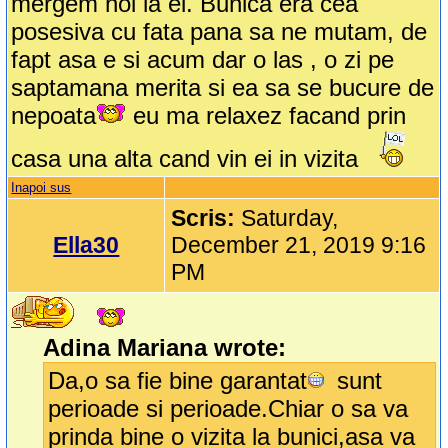
mergem noi la ei. Bunica era cea
posesiva cu fata pana sa ne mutam, de
fapt asa e si acum dar o las , o zi pe
saptamana merita si ea sa se bucure de
nepoata
eu ma relaxez facand prin
casa una alta cand vin ei in vizita
Inapoi sus
Scris:
Saturday,
Ella30
December 21, 2019 9:16
PM
Adina Mariana wrote:
Da,o sa fie bine garantat
sunt
perioade si perioade.Chiar o sa va
prinda bine o vizita la bunici,asa va