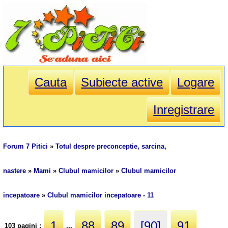
Cauta
Subiecte active
Logare
Inregistrare
Forum 7 Pitici
»
Totul despre preconceptie, sarcina,
nastere
»
Mami
»
Clubul mamicilor
»
Clubul mamicilor
incepatoare
»
Clubul mamicilor incepatoare - 11
1
88
89
[90]
91
103 pagini :
...