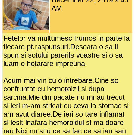
December 22, 2019 9:43
AM
Fetelor va multumesc frumos in parte la
fiecare pt.raspunsuri.Deseara o sa ii
spun si sotului parerile voastre si o sa
luam o hotarare impreuna.
Acum mai vin cu o intrebare.Cine so
confruntat cu hemoroizii si dupa
sarcina.Mie din pacate nu mi-au trecut
si ieri m-am stricat cu ceva la stomac si
am avut diaree.De ieri so tare inflamat
si iesit inafara hemoroidul si ma doare
rau.Nici nu stiu ce sa fac,ce sa iau sau