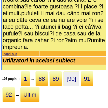
combina?ie foarte gustoasa ?i-i place ?i
ei mult.pufuleti ii mai dau când mai ron?
ai eu câte ceva ce ea nu are voie ?i i se
face pofta... ?i atunci ii bag ?i ei câ?iva
pufule?i sau biscui?i de casa sau de la
organic fara zahar ?i ron?aim mul?umite
împreuna.
Inapoi sus
Utilizatori in acelasi subiect
1
88
89
[90]
91
103 pagini :
...
92
Ultim
...