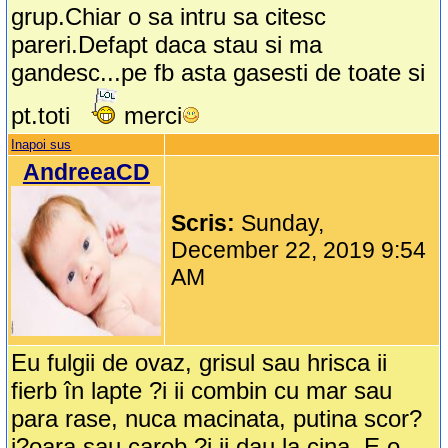
grup.Chiar o sa intru sa citesc
pareri.Defapt daca stau si ma
gandesc...pe fb asta gasesti de toate si
pt.toti
merci
Inapoi sus
AndreeaCD
Scris:
Sunday,
December 22, 2019 9:54
AM
Eu fulgii de ovaz, grisul sau hrisca ii
fierb în lapte ?i ii combin cu mar sau
para rase, nuca macinata, putina scor?
i?oara sau carob ?i ii dau la cina. E o