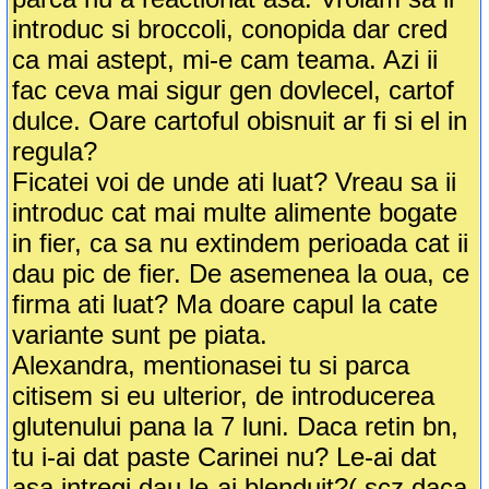
introduc si broccoli, conopida dar cred
ca mai astept, mi-e cam teama. Azi ii
fac ceva mai sigur gen dovlecel, cartof
dulce. Oare cartoful obisnuit ar fi si el in
regula?
Ficatei voi de unde ati luat? Vreau sa ii
introduc cat mai multe alimente bogate
in fier, ca sa nu extindem perioada cat ii
dau pic de fier. De asemenea la oua, ce
firma ati luat? Ma doare capul la cate
variante sunt pe piata.
Alexandra, mentionasei tu si parca
citisem si eu ulterior, de introducerea
glutenului pana la 7 luni. Daca retin bn,
tu i-ai dat paste Carinei nu? Le-ai dat
asa intregi dau le-ai blenduit?( scz daca