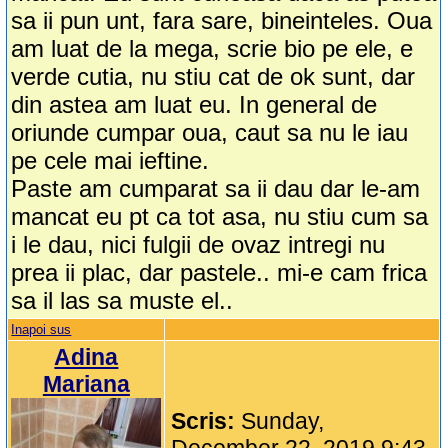
sa ii pun unt, fara sare, bineinteles. Oua
am luat de la mega, scrie bio pe ele, e
verde cutia, nu stiu cat de ok sunt, dar
din astea am luat eu. In general de
oriunde cumpar oua, caut sa nu le iau
pe cele mai ieftine.
Paste am cumparat sa ii dau dar le-am
mancat eu pt ca tot asa, nu stiu cum sa
i le dau, nici fulgii de ovaz intregi nu
prea ii plac, dar pastele.. mi-e cam frica
sa il las sa muste el..
Inapoi sus
Adina
Mariana
Scris:
Sunday,