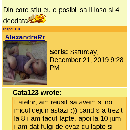
Din cate stiu eu e posibil sa ii iasa si 4
deodata
Inapoi sus
AlexandraRr
Scris:
Saturday,
December 21, 2019 9:28
PM
Cata123 wrote:
Fetelor, am reusit sa avem si noi
micul dejun astazi :)) cand s-a trezit
la 8 i-am facut lapte, apoi la 10 jum
i-am dat fulgi de ovaz cu lapte si