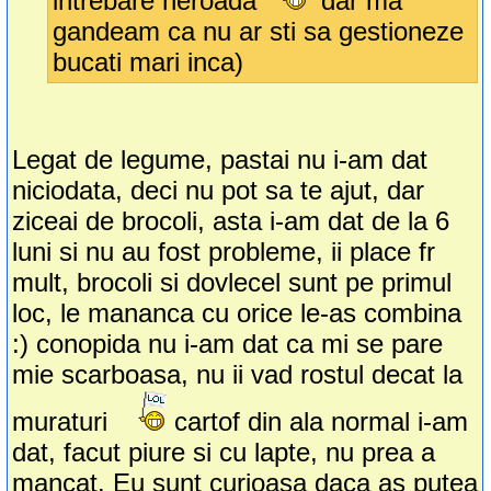
intrebare neroada
dar ma
gandeam ca nu ar sti sa gestioneze
bucati mari inca)
Legat de legume, pastai nu i-am dat
niciodata, deci nu pot sa te ajut, dar
ziceai de brocoli, asta i-am dat de la 6
luni si nu au fost probleme, ii place fr
mult, brocoli si dovlecel sunt pe primul
loc, le mananca cu orice le-as combina
:) conopida nu i-am dat ca mi se pare
mie scarboasa, nu ii vad rostul decat la
muraturi
cartof din ala normal i-am
dat, facut piure si cu lapte, nu prea a
mancat. Eu sunt curioasa daca as putea