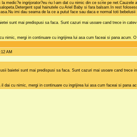
c la medic?e ingrijorator?eu nu l-am dat cu nimic din ce scrie pe net.Cauzele a
alopeta.Detergent spal hainutele cu Ariel Baby si fara balsam.In rest folosesc 
 casa.Nu imi dau seama de la ce a putut face sau daca e normal toti bebelusii
 baietei sunt mai predispusi sa faca. Sunt cazuri mai usoare cand trece in ca
 cu nimic, mergi in continuare cu ingrijirea lui asa cum faceai si pana acum. O
9:12 AM
elusii baietei sunt mai predispusi sa faca. Sunt cazuri mai usoare cand trece
 il dai cu nimic, mergi in continuare cu ingrijirea lui asa cum faceai si pana 