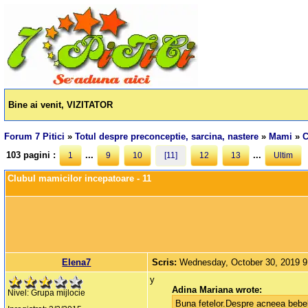
Bine ai venit, VIZITATOR
Forum 7 Pitici
»
Totul despre preconceptie, sarcina, nastere
»
Mami
»
C
103 pagini :
...
...
1
9
10
[11]
12
13
Ultim
Clubul mamicilor incepatoare - 11
Elena7
Scris:
Wednesday, October 30, 2019 
y
Adina Mariana wrote:
Nivel: Grupa mijlocie
Buna fetelor.Despre acneea bebelu