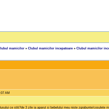
lubul mamicilor
»
Clubul mamicilor incepatoare
»
Clubul mamicilor ince
9:07 AM
sului ce stiti?de 3 zile ia aparut si bebelului meu niste zgrabunte/cosulete mi