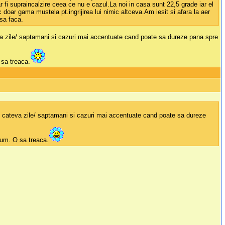
r fi supraincalzire ceea ce nu e cazul.La noi in casa sunt 22,5 grade iar el
doar gama mustela pt.ingrijirea lui nimic altceva.Am iesit si afara la aer
 sa faca.
teva zile/ saptamani si cazuri mai accentuate cand poate sa dureze pana spre
 sa treaca.
 in cateva zile/ saptamani si cazuri mai accentuate cand poate sa dureze
acum. O sa treaca.