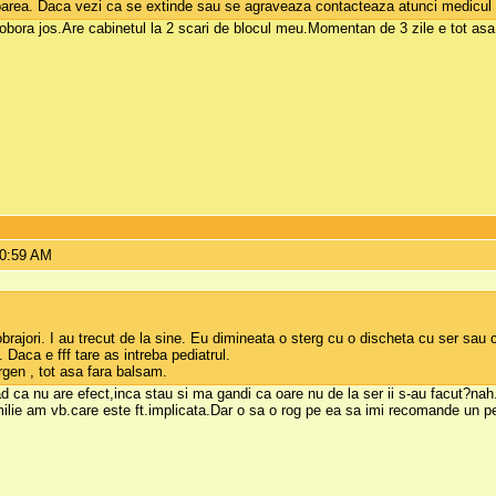
parea. Daca vezi ca se extinde sau se agraveaza contacteaza atunci medicul 
bora jos.Are cabinetul la 2 scari de blocul meu.Momentan de 3 zile e tot asa
10:59 AM
brajori. I au trecut de la sine. Eu dimineata o sterg cu o discheta cu ser sau
 Daca e fff tare as intreba pediatrul.
gen , tot asa fara balsam.
d ca nu are efect,inca stau si ma gandi ca oare nu de la ser ii s-au facut?nah.
ie am vb.care este ft.implicata.Dar o sa o rog pe ea sa imi recomande un pe