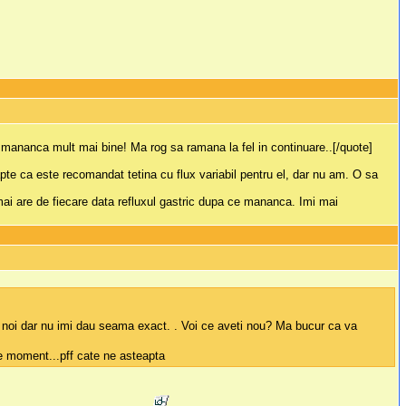
 mananca mult mai bine! Ma rog sa ramana la fel in continuare..[/quote]
apte ca este recomandat tetina cu flux variabil pentru el, dar nu am. O sa
mai are de fiecare data refluxul gastric dupa ce mananca. Imi mai
va noi dar nu imi dau seama exact. . Voi ce aveti nou? Ma bucur ca va
pe moment...pff cate ne asteapta