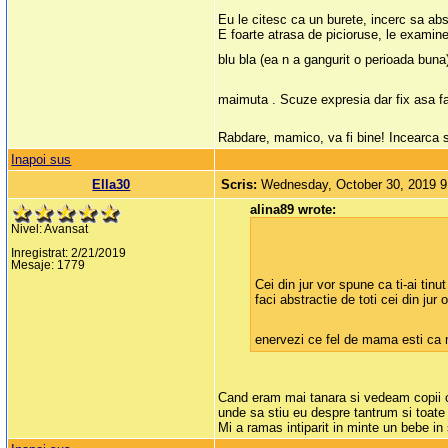
Eu le citesc ca un burete, incerc sa abs
E foarte atrasa de picioruse, le examin
blu bla (ea n a gangurit o perioada buna), 
maimuta . Scuze expresia dar fix asa f
Rabdare, mamico, va fi bine! Incearca 
Inapoi sus
Ella30
Scris:
Wednesday, October 30, 2019 
alina89 wrote:
Nivel: Avansat
Inregistrat: 2/21/2019
Mesaje: 1779
Cei din jur vor spune ca ti-ai tinu
faci abstractie de toti cei din ju
enervezi ce fel de mama esti ca nu
Cand eram mai tanara si vedeam copii ca
unde sa stiu eu despre tantrum si toate
Mi a ramas intiparit in minte un bebe in