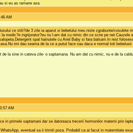
tau si eu as ramane asa.
9:46 AM
sului ce stiti?de 3 zile ia aparut si bebelului meu niste zgrabunte/cosulete mi
c la medic?e ingrijorator?eu nu l-am dat cu nimic din ce scrie pe net.Cauzele a
alopeta.Detergent spal hainutele cu Ariel Baby si fara balsam.In rest folosesc 
 casa.Nu imi dau seama de la ce a putut face sau daca e normal toti bebelusii
 de la sine in cateva zile- o saptamana. Nu am dat cu nimic, nu e de la caldur
10:57 AM
ace in primele saptamani dar se datoreaza trecerii hormonilor materni prin lapte 
hatsApp, eventual sa ii trimiti poza. Probabil ca ai facut in maternitate exudat 