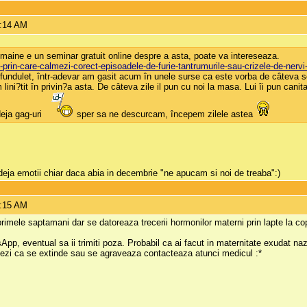
9:14 AM
m, maine e un seminar gratuit online despre a asta, poate va intereseaza.
i-prin-care-calmezi-corect-episoadele-de-furie-tantrumurile-sau-crizele-de-nervi-
în fundulet, într-adevar am gasit acum în unele surse ca este vorba de câteva 
lini?tit în privin?a asta. De câteva zile il pun cu noi la masa. Lui îi pun cani
eja gag-uri
sper sa ne descurcam, începem zilele astea
eja emotii chiar daca abia in decembrie "ne apucam si noi de treaba":)
9:15 AM
primele saptamani dar se datoreaza trecerii hormonilor materni prin lapte la copi
, eventual sa ii trimiti poza. Probabil ca ai facut in maternitate exudat nazal.
ezi ca se extinde sau se agraveaza contacteaza atunci medicul :*