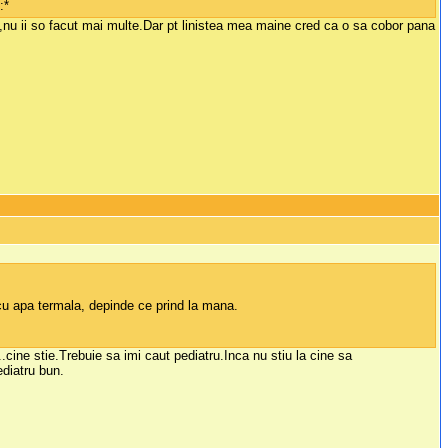
:*
,nu ii so facut mai multe.Dar pt linistea mea maine cred ca o sa cobor pana
 cu apa termala, depinde ce prind la mana.
.cine stie.Trebuie sa imi caut pediatru.Inca nu stiu la cine sa
diatru bun.