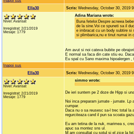
Inapoi sus
Ella30
Scris:
Wednesday, October 30, 2019 
Adina Mariana wrote:
Buna fetelor.Despre acneea bebelu
Nivel: Avansat
de la sine.Voi ce spuneti sa il du
Inregistrat: 2/21/2019
e imbracat cu un body subtire si s
Mesaje: 1779
si plimbarica,nu e tinut numai in
Am avut si noi cateva bubite pe obrajor
E normal sa faca din cate stiu eu. Daca e
Eu spal cu Sano maxima hipoalergen , t
Inapoi sus
Ella30
Scris:
Wednesday, October 30, 2019 
simmo wrote:
Nivel: Avansat
De ieri suntem pe 2 doze de Hipp si una
Inregistrat: 2/21/2019
Mesaje: 1779
Noi inca preparam jumate - jumate. Lp an
cumpar.
Daca nu o sa reusesc sa-l trec total la
regurciteaza cand il pun sa scoata gazul
Eu am tetina de la nuk, marimea s, cre
apuc sa montez sns ul.
M am consultat cu sotul si el zice la f