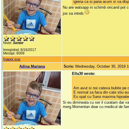
igiena ca si pana acum si va dis
Nu are watsapp in schimb oricand pot co
jos sa intreb.
Nivel:
Senior
Inregistrat: 8/16/2017
Mesaje: 6009
Inapoi sus
Adina Mariana
Scris:
Wednesday, October 30, 2019 
Ella30 wrote:
Am avut si noi cateva bubite pe o
E normal sa faca din cate stiu eu.
Eu spal cu Sano maxima hipoaler
Si eu dimineata cu ser il curatam dar va
merg.Momentan doar cu medicul de famil