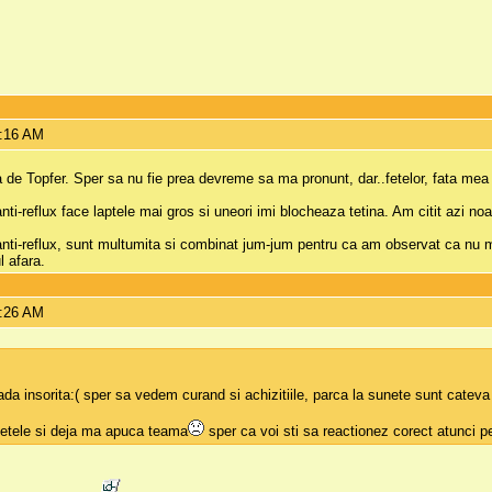
9:16 AM
 de Topfer. Sper sa nu fie prea devreme sa ma pronunt, dar..fetelor, fata mea
ti-reflux face laptele mai gros si uneori imi blocheaza tetina. Am citit azi no
 anti-reflux, sunt multumita si combinat jum-jum pentru ca am observat ca nu 
l afara.
9:26 AM
ada insorita:( sper sa vedem curand si achizitiile, parca la sunete sunt cate
fetele si deja ma apuca teama
sper ca voi sti sa reactionez corect atunci 