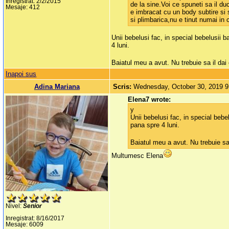
Inregistrat: 2/2/2015
de la sine.Voi ce spuneti sa il du
Mesaje: 412
e imbracat cu un body subtire si s
si plimbarica,nu e tinut numai in
Unii bebelusi fac, in special bebelusii
4 luni.
Baiatul meu a avut. Nu trebuie sa il dai
Inapoi sus
Adina Mariana
Scris:
Wednesday, October 30, 2019 
Elena7 wrote:
y
Unii bebelusi fac, in special beb
pana spre 4 luni.
Baiatul meu a avut. Nu trebuie sa
Multumesc Elena
Nivel:
Senior
Inregistrat: 8/16/2017
Mesaje: 6009