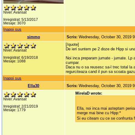
Nivel: Avansat
Inregistrat: 5/13/2017
Mesaje: 3070
Inapoi sus
simmo
Scris:
Wednesday, October 30, 2019 
[/quote]
De ieri suntem pe 2 doze de Hipp si una
Nivel: Avansat
Inregistrat: 6/19/2018
Noi inca preparam jumate - jumate. Lp an
Mesaje: 1088
cumpar.
Daca nu o sa reusesc sa-l trec total la
regurciteaza cand il pun sa scoata gazu
Inapoi sus
Ella30
Scris:
Wednesday, October 30, 2019 
MirelaD wrote:
Nivel: Avansat
Inregistrat: 2/21/2019
Ella, noi inca mai asteptam perio
Mesaje: 1779
merge mai bine cu Hipp:*
Si eu citeam cu ce se confrunta 