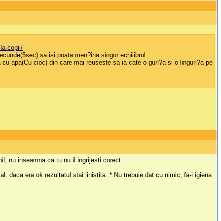
la-copii/
secunde(5sec) sa isi poata men?ina singur echilibrul.
ta cu apa(Cu cioc) din care mai reuseste sa ia cate o guri?a si o linguri?a pe
l, nu inseamna ca tu nu il ingrijesti corect.
 daca era ok rezultatul stai linistita :* Nu trebuie dat cu nimic, fa-i igiena