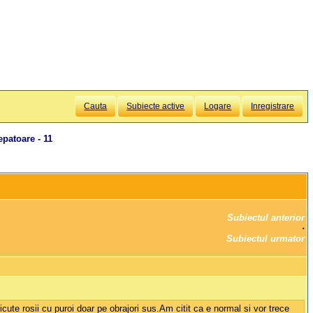
Cauta
Subiecte active
Logare
Inregistrare
patoare - 11
Subiectul anterior
		·

Subiectul urmator
cute rosii cu puroi doar pe obrajori sus.Am citit ca e normal si vor trece