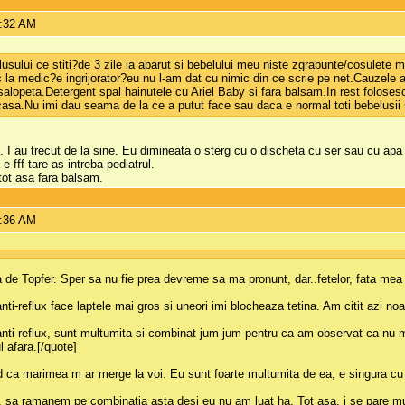
9:32 AM
sului ce stiti?de 3 zile ia aparut si bebelului meu niste zgrabunte/cosulete mi
c la medic?e ingrijorator?eu nu l-am dat cu nimic din ce scrie pe net.Cauzele a
alopeta.Detergent spal hainutele cu Ariel Baby si fara balsam.In rest folosesc 
 casa.Nu imi dau seama de la ce a putut face sau daca e normal toti bebelusii
i. I au trecut de la sine. Eu dimineata o sterg cu o discheta cu ser sau cu ap
 fff tare as intreba pediatrul.
ot asa fara balsam.
9:36 AM
 de Topfer. Sper sa nu fie prea devreme sa ma pronunt, dar..fetelor, fata mea
ti-reflux face laptele mai gros si uneori imi blocheaza tetina. Am citit azi no
 anti-reflux, sunt multumita si combinat jum-jum pentru ca am observat ca nu 
 afara.[/quote]
d ca marimea m ar merge la voi. Eu sunt foarte multumita de ea, e singura cu
el, sa ramanem pe combinatia asta desi eu nu am luat ha. Tot asa, i se pare m