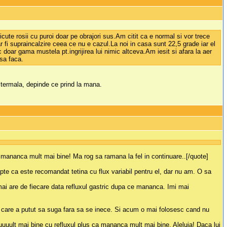
cute rosii cu puroi doar pe obrajori sus.Am citit ca e normal si vor trece
r fi supraincalzire ceea ce nu e cazul.La noi in casa sunt 22,5 grade iar el
doar gama mustela pt.ingrijirea lui nimic altceva.Am iesit si afara la aer
 sa faca.
a termala, depinde ce prind la mana.
 mananca mult mai bine! Ma rog sa ramana la fel in continuare..[/quote]
apte ca este recomandat tetina cu flux variabil pentru el, dar nu am. O sa
mai are de fiecare data refluxul gastric dupa ce mananca. Imi mai
 care a putut sa suga fara sa se inece. Si acum o mai folosesc cand nu
uuuult mai bine cu refluxul plus ca mananca mult mai bine, Aleluia! Daca lui