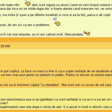
orb toate info
desi sunt sigura ca atunci cand va veni timpul creierul 
eaza dar inca nu se intide dupa ele, e foarte atenta cand mancam noi, ne urmar
ma imita (ii spun a pe diferite tonalitati si zice si ea la fel)..parca e alt copil
acea, de am zis ca are o problema
sa fii cat mai relaxata, eu m am calmat mult. Deocamdata
9:29 AM
t in puf copilul, ca face ce vrea cu tine si ca e super rasfatat de se tavaleste as
r o sa treci mai usor peste un tantrum in public. Pentru ei oricum nu exista react
 stii sa iti linistesti copilul "cu blandete". Mai sunt unii cu exces de zel care
re reactioneaza asa si eu gandeam ca sunt rasfatati si ca eu n o sa am un co
 cele?
 supermarket care urla dupa o sticla de ulei. S a aezat in fund si efectiv urla 