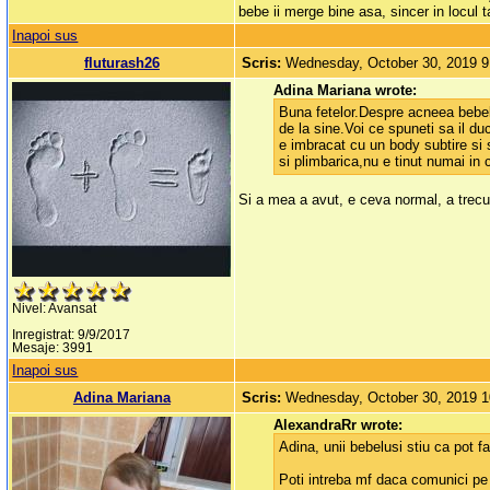
bebe ii merge bine asa, sincer in locul 
Inapoi sus
fluturash26
Scris:
Wednesday, October 30, 2019 
Adina Mariana wrote:
Buna fetelor.Despre acneea bebelu
de la sine.Voi ce spuneti sa il du
e imbracat cu un body subtire si s
si plimbarica,nu e tinut numai in
Si a mea a avut, e ceva normal, a trecut
Nivel: Avansat
Inregistrat: 9/9/2017
Mesaje: 3991
Inapoi sus
Adina Mariana
Scris:
Wednesday, October 30, 2019 
AlexandraRr wrote:
Adina, unii bebelusi stiu ca pot f
Poti intreba mf daca comunici pe W