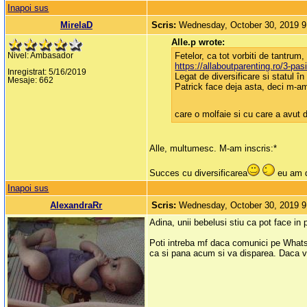
Inapoi sus
MirelaD
Scris:
Wednesday, October 30, 2019 
Alle.p wrote:
Fetelor, ca tot vorbiti de tantru
Nivel: Ambasador
https://allaboutparenting.ro/3-pas
Inregistrat: 5/16/2019
Legat de diversificare si statul 
Mesaje: 662
Patrick face deja asta, deci m-am 
care o molfaie si cu care a avut d
Alle, multumesc. M-am inscris:*
Succes cu diversificarea
eu am d
Inapoi sus
AlexandraRr
Scris:
Wednesday, October 30, 2019 
Adina, unii bebelusi stiu ca pot face in 
Poti intreba mf daca comunici pe WhatsApp
ca si pana acum si va disparea. Daca v