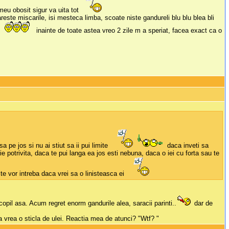
meu obosit sigur va uita tot
este miscarile, isi mesteca limba, scoate niste gandureli blu blu blea bli
inainte de toate astea vreo 2 zile m a speriat, facea exact ca o
a pe jos si nu ai stiut sa ii pui limite
daca inveti sa
ie potrivita, daca te pui langa ea jos esti nebuna, daca o iei cu forta sau te
 te vor intreba daca vrei sa o linisteasca ei
pil asa. Acum regret enorm gandurile alea, saracii parinti..
dar de
ca vrea o sticla de ulei. Reactia mea de atunci? "Wtf? "