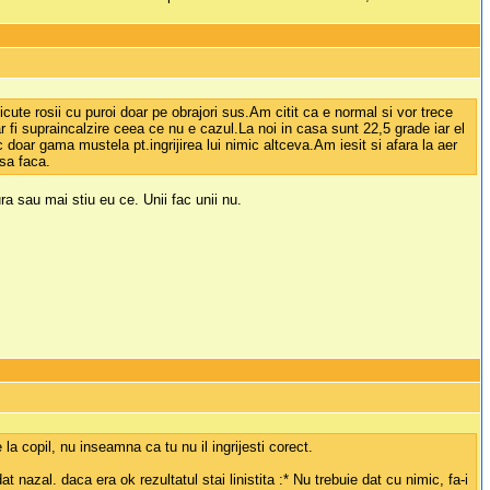
cute rosii cu puroi doar pe obrajori sus.Am citit ca e normal si vor trece
r fi supraincalzire ceea ce nu e cazul.La noi in casa sunt 22,5 grade iar el
doar gama mustela pt.ingrijirea lui nimic altceva.Am iesit si afara la aer
 sa faca.
a sau mai stiu eu ce. Unii fac unii nu.
la copil, nu inseamna ca tu nu il ingrijesti corect.
nazal. daca era ok rezultatul stai linistita :* Nu trebuie dat cu nimic, fa-i