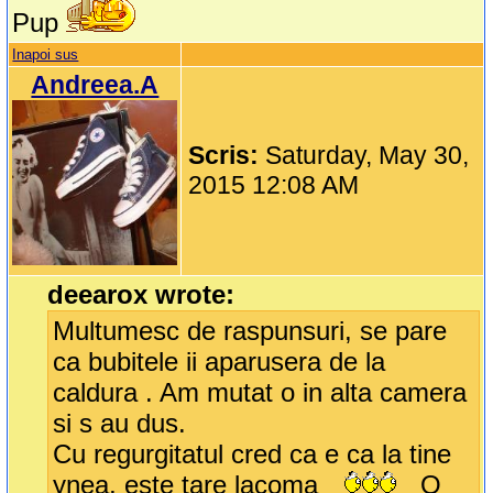
Pup
Inapoi sus
Andreea.A
Scris:
Saturday, May 30,
2015 12:08 AM
deearox wrote:
Multumesc de raspunsuri, se pare
ca bubitele ii aparusera de la
caldura . Am mutat o in alta camera
si s au dus.
Cu regurgitatul cred ca e ca la tine
ynea, este tare lacoma
O