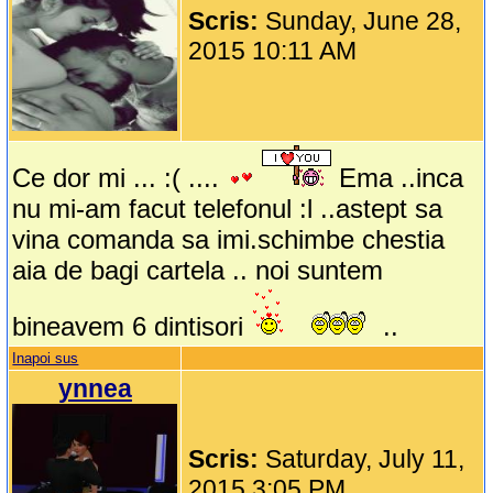
Scris:
Sunday, June 28,
2015 10:11 AM
Ce dor mi ... :( ....
Ema ..inca
nu mi-am facut telefonul :l ..astept sa
vina comanda sa imi.schimbe chestia
aia de bagi cartela .. noi suntem
bineavem 6 dintisori
..
Inapoi sus
ynnea
Scris:
Saturday, July 11,
2015 3:05 PM