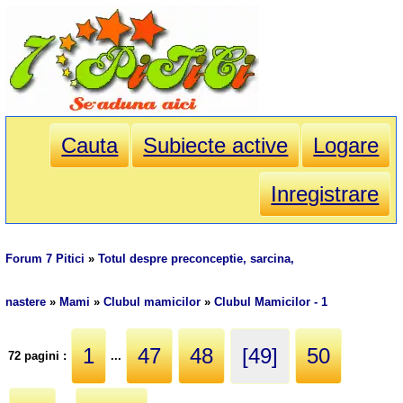
Cauta
Subiecte active
Logare
Inregistrare
Forum 7 Pitici
»
Totul despre preconceptie, sarcina,
nastere
»
Mami
»
Clubul mamicilor
»
Clubul Mamicilor - 1
1
47
48
[49]
50
72 pagini :
...