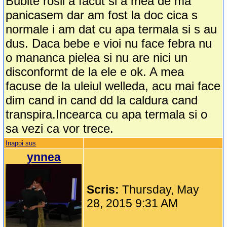
Bubite rosii a facut si a mea de ma
panicasem dar am fost la doc cica s
normale i am dat cu apa termala si s au
dus. Daca bebe e vioi nu face febra nu
o mananca pielea si nu are nici un
disconformt de la ele e ok. A mea
facuse de la uleiul welleda, acu mai face
dim cand in cand dd la caldura cand
transpira.Incearca cu apa termala si o
sa vezi ca vor trece.
Inapoi sus
ynnea
Scris:
Thursday, May
28, 2015 9:31 AM