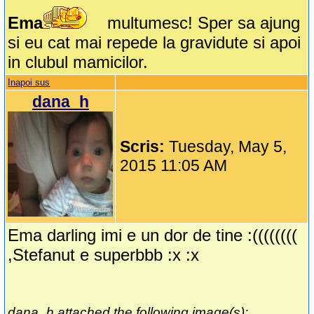
Ema
multumesc! Sper sa ajung
si eu cat mai repede la gravidute si apoi
in clubul mamicilor.
Inapoi sus
dana_h
Scris:
Tuesday, May 5,
2015 11:05 AM
Ema darling imi e un dor de tine :((((((((
,Stefanut e superbbb :x :x
dana_h attached the following image(s):