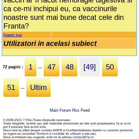
ca ce-mi inchipui eu, ca vaccinurile
noastre sunt mai bune decat cele din
Franta?
Inapoi sus
Utilizatori in acelasi subiect
1
47
48
[49]
50
72 pagini :
...
51
Ultim
...
Main Forum Rss Feed
© 2006-2021
7 Pitici
.Toate drepturile rezervate.
Toate imaginile, textele sau alte materiale prezentate pe site sunt proprietatea 7p.ro si nu
pot fi preluate fara acord scris.
Daca vreti sa aflati despre
cookies
,GDPR si Confidentialitatea datelor cu caracter personal,
va rugam sa consultati
Termenii si conditiile de utilizare
a site-ului.
Daca ai intrebari sau sugestii, scrie-ne la adresa
contact@7p.ro
.