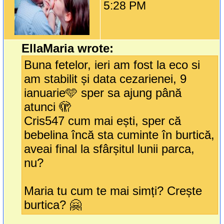
5:28 PM
EllaMaria wrote:
Buna fetelor, ieri am fost la eco si
am stabilit și data cezarienei, 9
ianuarie🩵 sper sa ajung până
atunci 🫣
Cris547 cum mai ești, sper că
bebelina încă sta cuminte în burtică,
aveai final la sfârșitul lunii parca,
nu?
Maria tu cum te mai simți? Crește
burtica? 🤗