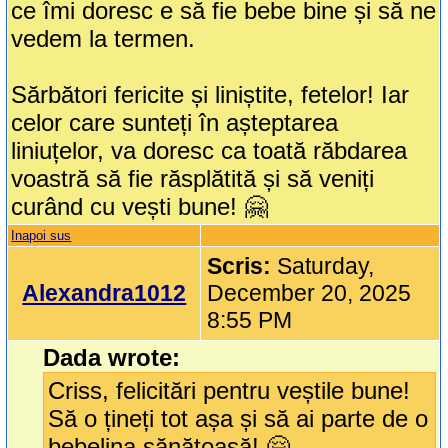
ce îmi doresc e să fie bebe bine și să ne
vedem la termen.
Sărbători fericite și liniștite, fetelor! Iar
celor care sunteți în așteptarea
liniuțelor, va doresc ca toată răbdarea
voastră să fie răsplătită și să veniți
curând cu vești bune! 🤗
Inapoi sus
Scris:
Saturday,
Alexandra1012
December 20, 2025
8:55 PM
Dada wrote:
Criss, felicitări pentru veștile bune!
Să o țineți tot așa și să ai parte de o
bebelina sănătoasă! 🤗