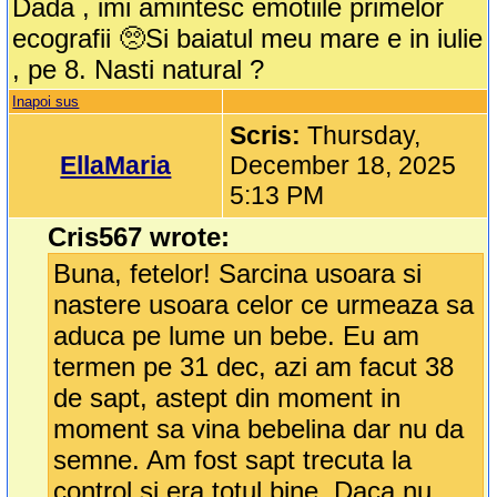
Dada , imi amintesc emotiile primelor
ecografii 🥺Si baiatul meu mare e in iulie
, pe 8. Nasti natural ?
Inapoi sus
Scris:
Thursday,
EllaMaria
December 18, 2025
5:13 PM
Cris567 wrote:
Buna, fetelor! Sarcina usoara si
nastere usoara celor ce urmeaza sa
aduca pe lume un bebe. Eu am
termen pe 31 dec, azi am facut 38
de sapt, astept din moment in
moment sa vina bebelina dar nu da
semne. Am fost sapt trecuta la
control si era totul bine. Daca nu