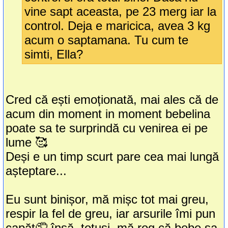
vine sapt aceasta, pe 23 merg iar la
control. Deja e maricica, avea 3 kg
acum o saptamana. Tu cum te
simti, Ella?
Cred că ești emoționată, mai ales că de
acum din moment in moment bebelina
poate sa te surprindă cu venirea ei pe
lume 🥰
Deși e un timp scurt pare cea mai lungă
așteptare...
Eu sunt binișor, mă mișc tot mai greu,
respir la fel de greu, iar arsurile îmi pun
capăt🤦 însă, totuși, mă rog că bebe sa