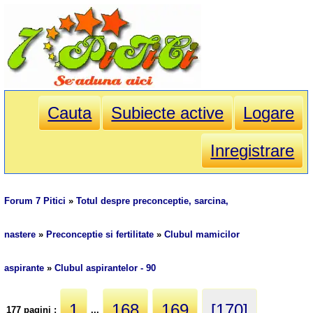
Cauta
Subiecte active
Logare
Inregistrare
Forum 7 Pitici
»
Totul despre preconceptie, sarcina,
nastere
»
Preconceptie si fertilitate
»
Clubul mamicilor
aspirante
»
Clubul aspirantelor - 90
1
168
169
[170]
177 pagini :
...