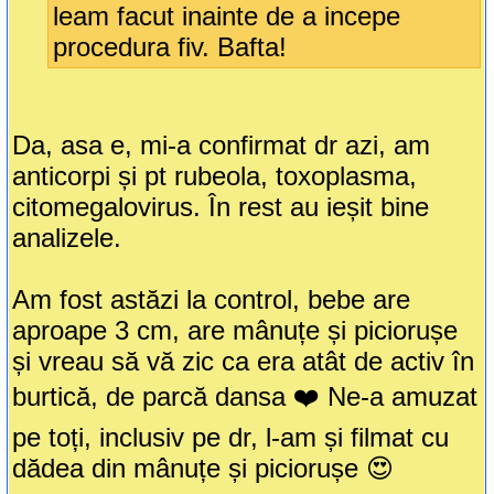
leam facut inainte de a incepe
procedura fiv. Bafta!
Da, asa e, mi-a confirmat dr azi, am
anticorpi și pt rubeola, toxoplasma,
citomegalovirus. În rest au ieșit bine
analizele.
Am fost astăzi la control, bebe are
aproape 3 cm, are mânuțe și piciorușe
și vreau să vă zic ca era atât de activ în
burtică, de parcă dansa ❤️ Ne-a amuzat
pe toți, inclusiv pe dr, l-am și filmat cu
dădea din mânuțe și piciorușe 😍