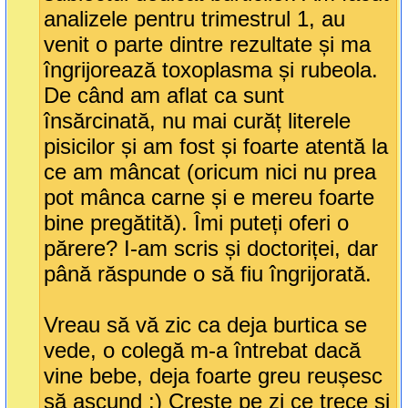
analizele pentru trimestrul 1, au
venit o parte dintre rezultate și ma
îngrijorează toxoplasma și rubeola.
De când am aflat ca sunt
însărcinată, nu mai curăț literele
pisicilor și am fost și foarte atentă la
ce am mâncat (oricum nici nu prea
pot mânca carne și e mereu foarte
bine pregătită). Îmi puteți oferi o
părere? I-am scris și doctoriței, dar
până răspunde o să fiu îngrijorată.
Vreau să vă zic ca deja burtica se
vede, o colegă m-a întrebat dacă
vine bebe, deja foarte greu reușesc
să ascund :) Crește pe zi ce trece și