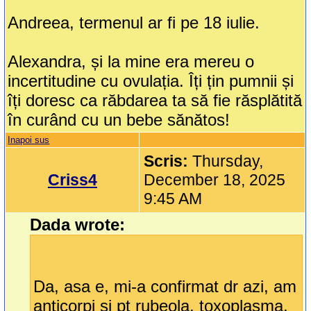
Andreea, termenul ar fi pe 18 iulie.
Alexandra, și la mine era mereu o
incertitudine cu ovulația. Îți țin pumnii și
îți doresc ca răbdarea ta să fie răsplătită
în curând cu un bebe sănătos!
Inapoi sus
Scris:
Thursday,
Criss4
December 18, 2025
9:45 AM
Dada wrote:
Da, asa e, mi-a confirmat dr azi, am
anticorpi și pt rubeola, toxoplasma,