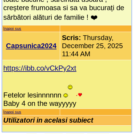
creștere frumoasa si sa va bucurați de
sărbători alături de familie ! ❤️
Inapoi sus
Scris:
Thursday,
Capsunica2024
December 25, 2025
11:44 AM
https://ibb.co/vCkPy2xt
Fetelor lesinnnnnn
Baby 4 on the wayyyyy
Inapoi sus
Utilizatori in acelasi subiect