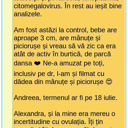
citomegalovirus. În rest au ieșit bine
analizele.
Am fost astăzi la control, bebe are
aproape 3 cm, are mânuțe și
piciorușe și vreau să vă zic ca era
atât de activ în burtică, de parcă
dansa ❤️ Ne-a amuzat pe toți,
inclusiv pe dr, l-am și filmat cu
dădea din mânuțe și piciorușe 😍
Andreea, termenul ar fi pe 18 iulie.
Alexandra, și la mine era mereu o
incertitudine cu ovulația. Îți țin