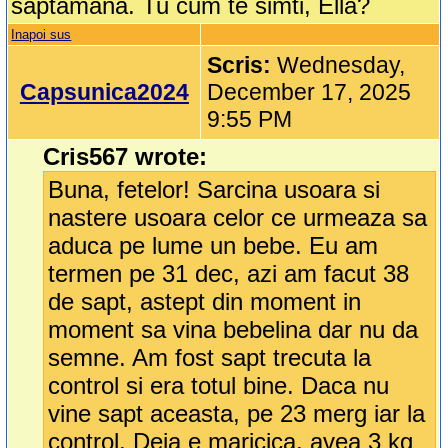
saptamana. Tu cum te simti, Ella?
Inapoi sus
Scris:
Wednesday,
Capsunica2024
December 17, 2025
9:55 PM
Cris567 wrote:
Buna, fetelor! Sarcina usoara si
nastere usoara celor ce urmeaza sa
aduca pe lume un bebe. Eu am
termen pe 31 dec, azi am facut 38
de sapt, astept din moment in
moment sa vina bebelina dar nu da
semne. Am fost sapt trecuta la
control si era totul bine. Daca nu
vine sapt aceasta, pe 23 merg iar la
control. Deja e maricica, avea 3 kg