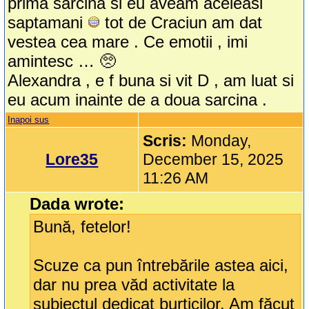
prima sarcina si eu aveam aceleasi
saptamani
tot de Craciun am dat
vestea cea mare . Ce emotii , imi
amintesc … 🥺
Alexandra , e f buna si vit D , am luat si
eu acum inainte de a doua sarcina .
Inapoi sus
Scris:
Monday,
Lore35
December 15, 2025
11:26 AM
Dada wrote:
Bună, fetelor!
Scuze ca pun întrebările astea aici,
dar nu prea văd activitate la
subiectul dedicat burticilor. Am făcut