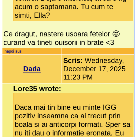
acum o saptamana. Tu cum te
simti, Ella?
Ce dragut, nastere usoara fetelor 🤩
curand va tineti ouisorii in brate <3
Inapoi sus
Scris:
Wednesday,
Dada
December 17, 2025
11:23 PM
Lore35 wrote:
Daca mai tin bine eu minte IGG
pozitiv inseamna ca ai trecut prin
boala si ai anticorpi formati. Sper sa
nu iti dau o informatie eronata. Eu