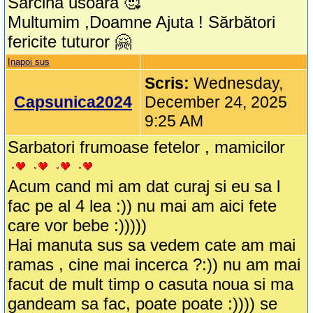
Sarcina usoara 🥰
Multumim ,Doamne Ajuta ! Sărbători
fericite tuturor 🤗
Inapoi sus
Scris:
Wednesday,
Capsunica2024
December 24, 2025
9:25 AM
Sarbatori frumoase fetelor , mamicilor
Acum cand mi am dat curaj si eu sa l
fac pe al 4 lea :)) nu mai am aici fete
care vor bebe :)))))
Hai manuta sus sa vedem cate am mai
ramas , cine mai incerca ?:)) nu am mai
facut de mult timp o casuta noua si ma
gandeam sa fac, poate poate :)))) se