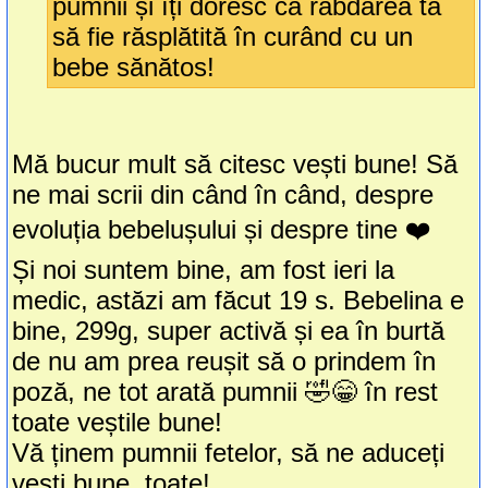
pumnii și îți doresc ca răbdarea ta
să fie răsplătită în curând cu un
bebe sănătos!
Mă bucur mult să citesc vești bune! Să
ne mai scrii din când în când, despre
evoluția bebelușului și despre tine ❤️
Și noi suntem bine, am fost ieri la
medic, astăzi am făcut 19 s. Bebelina e
bine, 299g, super activă și ea în burtă
de nu am prea reușit să o prindem în
poză, ne tot arată pumnii 🤣😁 în rest
toate veștile bune!
Vă ținem pumnii fetelor, să ne aduceți
vești bune, toate!