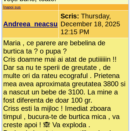
Inapoi sus
Scris:
Thursday,
Andreea_neacsu
December 18, 2025
12:15 PM
Maria , ce parere are bebelina de
burtica ta ? o pupa ?
Cris doamne mai ai atat de putiiiiiin !!
Dar sa nu te sperii de greutate , de
multe ori da rateu ecograful . Prietena
mea avea aproximata greutatea 3800 si
a nascut un bebe de 3100. La mine a
fost diferenta de doar 100 gr.
Criss esti la mijloc ! Imediat zboara
timpul , bucura-te de burtica mica , va
creste apoi ! 🙈 Va exploda .