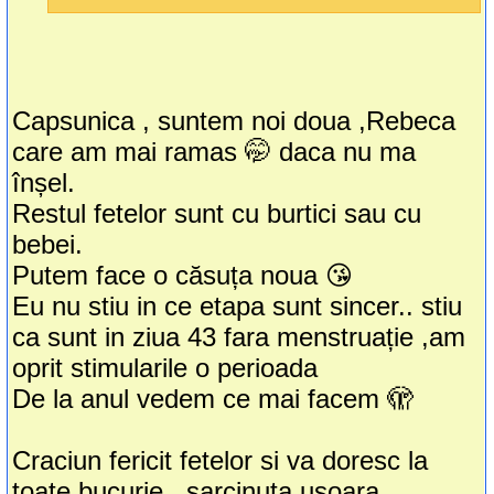
Capsunica , suntem noi doua ,Rebeca
care am mai ramas 🤭 daca nu ma
înșel.
Restul fetelor sunt cu burtici sau cu
bebei.
Putem face o căsuța noua 😘
Eu nu stiu in ce etapa sunt sincer.. stiu
ca sunt in ziua 43 fara menstruație ,am
oprit stimularile o perioada
De la anul vedem ce mai facem 🫣
Craciun fericit fetelor si va doresc la
toate bucurie , sarcinuta usoara ,