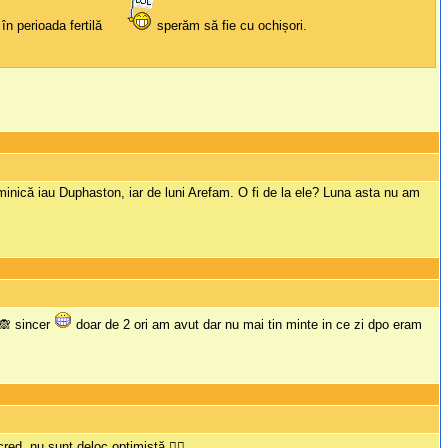
în perioada fertilă
sperăm să fie cu ochișori.
minică iau Duphaston, iar de luni Arefam. O fi de la ele? Luna asta nu am
 🙈 sincer
doar de 2 ori am avut dar nu mai tin minte in ce zi dpo eram
d, nu sunt deloc optimistă 🤦‍♀️