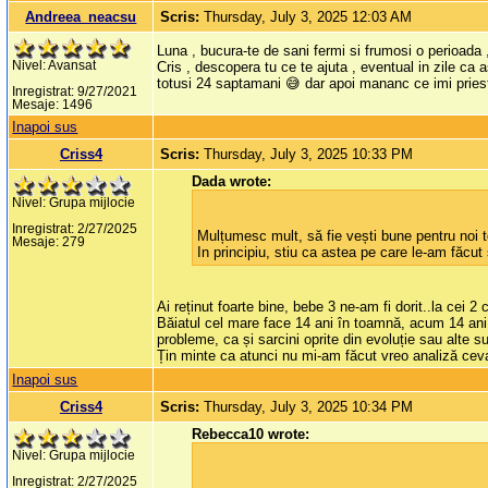
Andreea_neacsu
Scris:
Thursday, July 3, 2025 12:03 AM
Luna , bucura-te de sani fermi si frumosi o perioada
Nivel: Avansat
Cris , descopera tu ce te ajuta , eventual in zile ca
totusi 24 saptamani 😅 dar apoi mananc ce imi priest
Inregistrat: 9/27/2021
Mesaje: 1496
Inapoi sus
Criss4
Scris:
Thursday, July 3, 2025 10:33 PM
Dada wrote:
Nivel: Grupa mijlocie
Inregistrat: 2/27/2025
Mulțumesc mult, să fie vești bune pentru noi t
Mesaje: 279
In principiu, stiu ca astea pe care le-am făcut
Ai reținut foarte bine, bebe 3 ne-am fi dorit..la cei 2 
Băiatul cel mare face 14 ani în toamnă, acum 14 ani 
probleme, ca și sarcini oprite din evoluție sau alte s
Țin minte ca atunci nu mi-am făcut vreo analiză ceva 
Inapoi sus
Criss4
Scris:
Thursday, July 3, 2025 10:34 PM
Rebecca10 wrote:
Nivel: Grupa mijlocie
Inregistrat: 2/27/2025