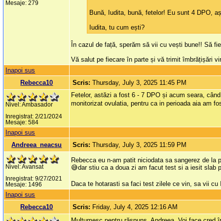
Mesaje: 279
Bună, Iudita, bună, fetelor! Eu sunt 4 DPO, așt
Iudita, tu cum ești?
În cazul de față, sperăm să vii cu vești bune!! Să fi
Vă salut pe fiecare în parte și vă trimit îmbrățișări 
Inapoi sus
Rebecca10
Scris:
Thursday, July 3, 2025 11:45 PM
Fetelor, astăzi a fost 6 - 7 DPO și acum seara, când
monitorizat ovulatia, pentru ca in perioada aia am fost
Nivel: Ambasador
Inregistrat: 2/21/2024
Mesaje: 584
Inapoi sus
Andreea_neacsu
Scris:
Thursday, July 3, 2025 11:59 PM
Rebecca eu n-am patit niciodata sa sangerez de la p
Nivel: Avansat
😅dar stiu ca a doua zi am facut test si a iesit slab
Inregistrat: 9/27/2021
Daca te hotarasti sa faci test zilele ce vin, sa vii cu 
Mesaje: 1496
Inapoi sus
Rebecca10
Scris:
Friday, July 4, 2025 12:16 AM
Mulțumesc pentru răspuns, Andreea. Voi face cred în