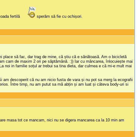
ioada fertilă
sperăm să fie cu ochișori.
îmi place să fac, dar trag de mine, că știu că e sănătoasă. Am o bicicletă
eam cam de maxim 2 ori pe săptămână. :)) Iar cu mâncarea, înlocuiește mai
a noi in familie soțul ar trebui sa tina dieta, dar culmea e că mi-e mult mai
 Și am descoperit că nu am nicio fusta de vara și nu pot sa merg la ecografii
serios. Între timp, nu am putut sa mă abțin și am luat și câteva body-uri si
iecare masa tot ce mancam, nici nu se digera mancarea ca la 10 min am