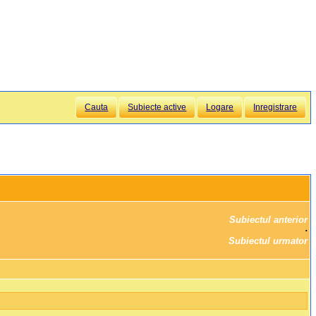
Cauta
Subiecte active
Logare
Inregistrare
Subiectul anterior
		·

Subiectul urmator