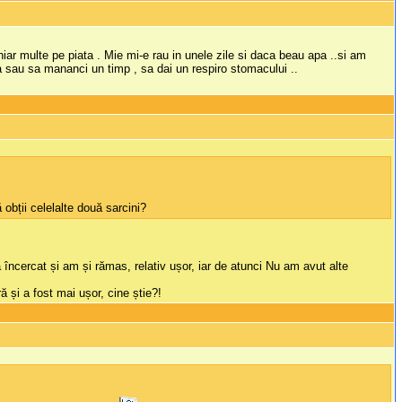
hiar multe pe piata . Mie mi-e rau in unele zile si daca beau apa ..si am
a sau sa mananci un timp , sa dai un respiro stomacului ..
 obții celelalte două sarcini?
încercat și am și rămas, relativ ușor, iar de atunci Nu am avut alte
 și a fost mai ușor, cine știe?!