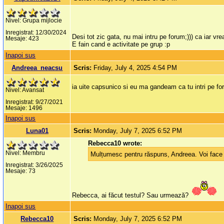
Nivel: Grupa mijlocie
Inregistrat: 12/30/2024
Desi tot zic gata, nu mai intru pe forum;))) ca iar vre
Mesaje: 423
E fain cand e activitate pe grup :p
Inapoi sus
Andreea_neacsu
Scris:
Friday, July 4, 2025 4:54 PM
ia uite capsunico si eu ma gandeam ca tu intri pe fo
Nivel: Avansat
Inregistrat: 9/27/2021
Mesaje: 1496
Inapoi sus
Luna01
Scris:
Monday, July 7, 2025 6:52 PM
Rebecca10 wrote:
Nivel: Membru
Mulțumesc pentru răspuns, Andreea. Voi face 
Inregistrat: 3/26/2025
Mesaje: 73
Rebecca, ai făcut testul? Sau urmează?
Inapoi sus
Rebecca10
Scris:
Monday, July 7, 2025 6:52 PM