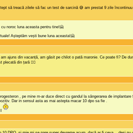
ept să treacă zilele să fac un test de sarcină 😅 am prestat 9 zile încontinuu 
e cu noroc luna aceasta pentru tine!🤗
virtuale! Așteptăm vești bune luna aceasta!🤗
 am ajuns din vacanță, am găsit pe chilot o pată maronie. Ce poate fi? De du
 plecată din țară 🤦‍♀️
rogesteron , pe mine m-ar duce direct cu gandul la sângerarea de implantare
 pozitiv. Dar in sensul asta as mai astepta macar 10 dpo sa fie .
II
 10 DPO, și mie mi se pare super devreme acum, dacă ar fi ceva… deși nu cre