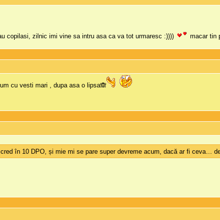
au copilasi, zilnic imi vine sa intru asa ca va tot urmaresc :))))
macar tin p
rum cu vesti mari , dupa asa o lipsa🙈
cred în 10 DPO, și mie mi se pare super devreme acum, dacă ar fi ceva… deși 