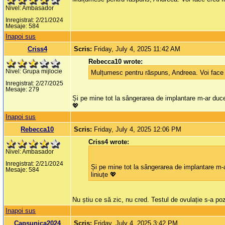
Nivel: Ambasador
Inregistrat: 2/21/2024
Mesaje: 584
Inapoi sus
Criss4
Scris:
Friday, July 4, 2025 11:42 AM
Rebecca10 wrote:
Nivel: Grupa mijlocie
Mulțumesc pentru răspuns, Andreea. Voi face 
Inregistrat: 2/27/2025
Mesaje: 279
Și pe mine tot la sângerarea de implantare m-ar duce 
💖
Inapoi sus
Rebecca10
Scris:
Friday, July 4, 2025 12:06 PM
Criss4 wrote:
Nivel: Ambasador
Inregistrat: 2/21/2024
Și pe mine tot la sângerarea de implantare m-a
Mesaje: 584
liniuțe 💖
Nu știu ce să zic, nu cred. Testul de ovulație s-a poz
Inapoi sus
Capsunica2024
Scris:
Friday, July 4, 2025 3:42 PM