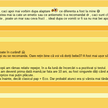
 , caci apoi mai vorbim dupa alaptare
ce diferenta a fost la mine 😅
 astea mai ia cate un emetix sau ce antiemetic ti-a recomandat dr , caci sunt c
e , poate un mar sau ceva fruct .. ideal dupa ce vomiti sr fi sa nu mai bei ap
oate în curând! 🤗
 și eu se recomanda. Oare rețin bine că voi vă doriți bebe3? A fost mai ușor să
copii am rămas relativ repejor, în a 4a lună de încercări s-a pozitivat și testul.
am devenit prima dată mamă,iar fata are 10 ani, au fost singurele dăți când a 
urprize mai puțin plăcute..
înainte, decât clasicul pap + Eco. Dar probabil atunci era și vârsta mai tânără