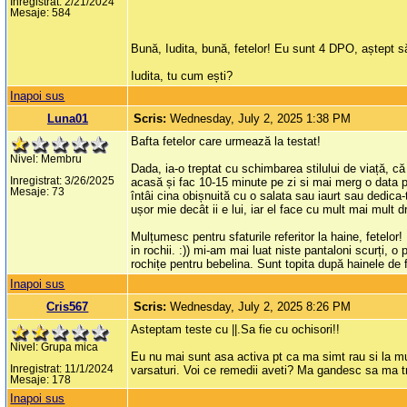
Inregistrat: 2/21/2024
Mesaje: 584
Bună, Iudita, bună, fetelor! Eu sunt 4 DPO, aștept să
Iudita, tu cum ești?
Inapoi sus
Luna01
Scris:
Wednesday, July 2, 2025 1:38 PM
Bafta fetelor care urmează la testat!
Nivel: Membru
Dada, ia-o treptat cu schimbarea stilului de viață, c
Inregistrat: 3/26/2025
acasă și fac 10-15 minute pe zi si mai merg o data
Mesaje: 73
întâi cina obișnuită cu o salata sau iaurt sau dedica-
ușor mie decât ii e lui, iar el face cu mult mai mult 
Mulțumesc pentru sfaturile referitor la haine, fetelo
in rochii. :)) mi-am mai luat niste pantaloni scurți, 
rochițe pentru bebelina. Sunt topita după hainele de f
Inapoi sus
Cris567
Scris:
Wednesday, July 2, 2025 8:26 PM
Asteptam teste cu ||.Sa fie cu ochisori!!
Nivel: Grupa mica
Eu nu mai sunt asa activa pt ca ma simt rau si la m
Inregistrat: 11/1/2024
varsaturi. Voi ce remedii aveti? Ma gandesc sa ma tr
Mesaje: 178
Inapoi sus