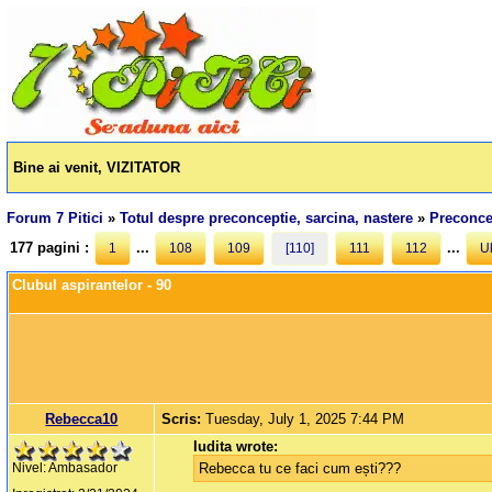
Bine ai venit, VIZITATOR
Forum 7 Pitici
»
Totul despre preconceptie, sarcina, nastere
»
Preconcep
177 pagini :
...
...
1
108
109
[110]
111
112
U
Clubul aspirantelor - 90
Rebecca10
Scris:
Tuesday, July 1, 2025 7:44 PM
Iudita wrote:
Rebecca tu ce faci cum ești???
Nivel: Ambasador