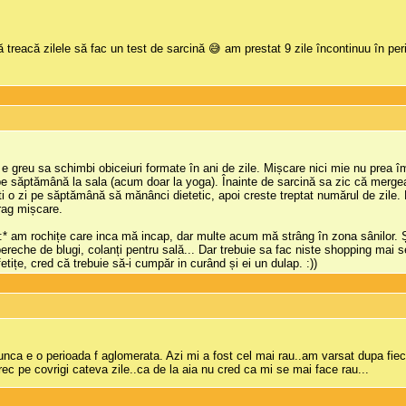
 treacă zilele să fac un test de sarcină 😅 am prestat 9 zile încontinuu în per
ă e greu sa schimbi obiceiuri formate în ani de zile. Mișcare nici mie nu prea 
 pe săptămână la sala (acum doar la yoga). Înainte de sarcină sa zic că merg
ti o zi pe săptămână să mănânci dietetic, apoi creste treptat numărul de zile. L
drag mișcare.
r! :* am rochițe care inca mă incap, dar multe acum mă strâng în zona sânilor.
o pereche de blugi, colanți pentru sală... Dar trebuie sa fac niste shopping mai 
etițe, cred că trebuie să-i cumpăr in curând și ei un dulap. :))
unca e o perioada f aglomerata. Azi mi a fost cel mai rau..am varsat dupa f
ec pe covrigi cateva zile..ca de la aia nu cred ca mi se mai face rau...