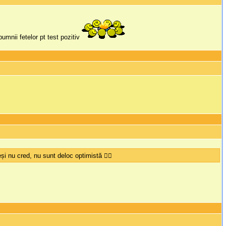
umnii fetelor pt test pozitiv
nu cred, nu sunt deloc optimistă 🤦‍♀️