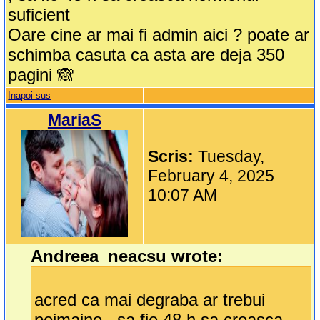
suficient
Oare cine ar mai fi admin aici ? poate ar
schimba casuta ca asta are deja 350
pagini 🙈
Inapoi sus
MariaS
Scris:
Tuesday,
February 4, 2025
10:07 AM
Andreea_neacsu wrote:
acred ca mai degraba ar trebui
poimaine , sa fie 48 h sa creasca