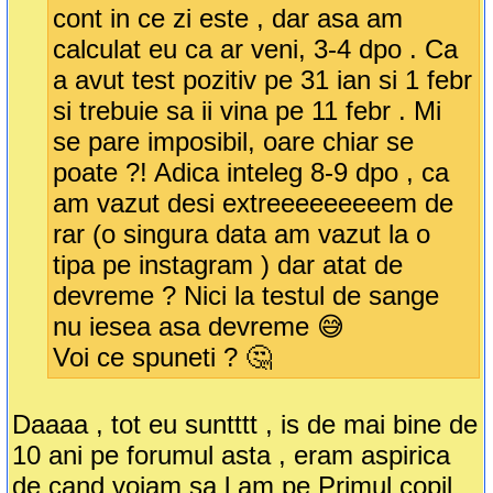
cont in ce zi este , dar asa am
calculat eu ca ar veni, 3-4 dpo . Ca
a avut test pozitiv pe 31 ian si 1 febr
si trebuie sa ii vina pe 11 febr . Mi
se pare imposibil, oare chiar se
poate ?! Adica inteleg 8-9 dpo , ca
am vazut desi extreeeeeeeeem de
rar (o singura data am vazut la o
tipa pe instagram ) dar atat de
devreme ? Nici la testul de sange
nu iesea asa devreme 😅
Voi ce spuneti ? 🤔
Daaaa , tot eu suntttt , is de mai bine de
10 ani pe forumul asta , eram aspirica
de cand voiam sa l am pe Primul copil