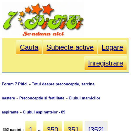
Cauta
Subiecte active
Logare
Inregistrare
Forum 7 Pitici
»
Totul despre preconceptie, sarcina,
nastere
»
Preconceptie si fertilitate
»
Clubul mamicilor
aspirante
»
Clubul aspirantelor - 89
1
350
351
[352]
352 pagini :
...