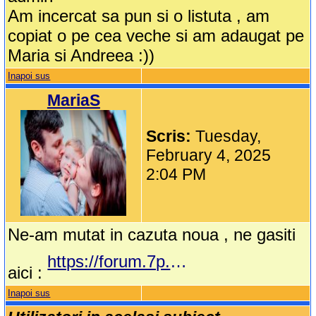
Am incercat sa pun si o listuta , am
copiat o pe cea veche si am adaugat pe
Maria si Andreea :))
Inapoi sus
MariaS
Scris:
Tuesday,
February 4, 2025
2:04 PM
Ne-am mutat in cazuta noua , ne gasiti
https://forum.7p.ro/clubul-aspirantelor---90.aspx?g=posts&t=19873
aici :
Inapoi sus