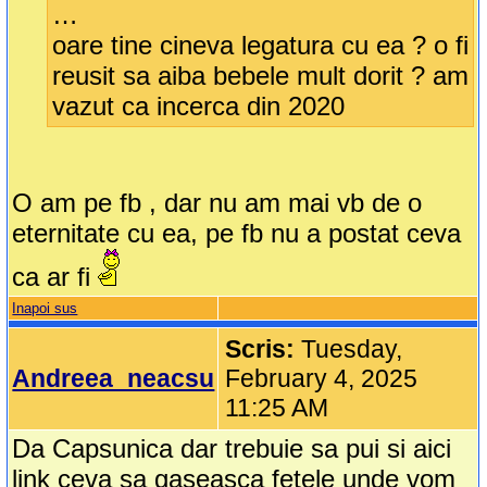
…
oare tine cineva legatura cu ea ? o fi
reusit sa aiba bebele mult dorit ? am
vazut ca incerca din 2020
O am pe fb , dar nu am mai vb de o
eternitate cu ea, pe fb nu a postat ceva
ca ar fi
Inapoi sus
Scris:
Tuesday,
Andreea_neacsu
February 4, 2025
11:25 AM
Da Capsunica dar trebuie sa pui si aici
link ceva sa gaseasca fetele unde vom