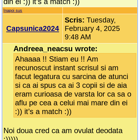
din ei :)) it’s a match :))
Inapoi sus
Scris:
Tuesday,
Capsunica2024
February 4, 2025
9:48 AM
Andreea_neacsu wrote:
Ahaaaa !! Stiam eu !! Am
recunoscut instant scrisul si am
facut legatura cu sarcina de atunci
si ca ai spus ca ai 3 copii si de aia
eram curioasa de varsta lor ca sa o
aflu pe cea a celui mai mare din ei
:)) it’s a match :))
Noi doua cred ca am ovulat deodata
:)))))