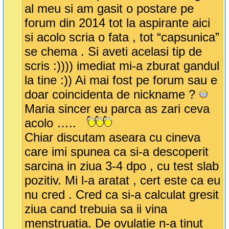
al meu si am gasit o postare pe
forum din 2014 tot la aspirante aici
si acolo scria o fata , tot “capsunica”
se chema . Si aveti acelasi tip de
scris :)))) imediat mi-a zburat gandul
la tine :)) Ai mai fost pe forum sau e
doar coincidenta de nickname ?
Maria sincer eu parca as zari ceva
acolo …..
Chiar discutam aseara cu cineva
care imi spunea ca si-a descoperit
sarcina in ziua 3-4 dpo , cu test slab
pozitiv. Mi l-a aratat , cert este ca eu
nu cred . Cred ca si-a calculat gresit
ziua cand trebuia sa ii vina
menstruatia. De ovulatie n-a tinut