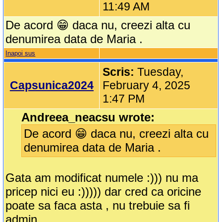
11:49 AM
De acord 😁 daca nu, creezi alta cu
denumirea data de Maria .
Inapoi sus
Scris:
Tuesday,
Capsunica2024
February 4, 2025
1:47 PM
Andreea_neacsu wrote:
De acord 😁 daca nu, creezi alta cu
denumirea data de Maria .
Gata am modificat numele :))) nu ma
pricep nici eu :))))) dar cred ca oricine
poate sa faca asta , nu trebuie sa fi
admin