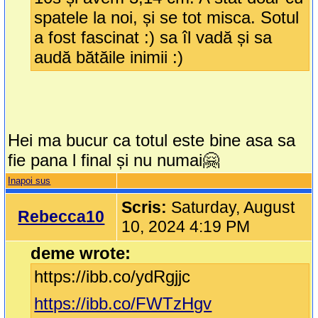
spatele la noi, și se tot misca. Sotul
a fost fascinat :) sa îl vadă și sa
audă bătăile inimii :)
Hei ma bucur ca totul este bine asa sa
fie pana l final și nu numai🤗
Inapoi sus
Scris:
Saturday, August
Rebecca10
10, 2024 4:19 PM
deme wrote:
https://ibb.co/ydRgjjc
https://ibb.co/FWTzHgv