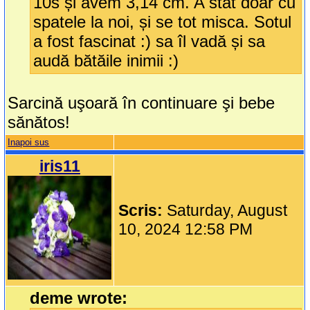
10s și avem 3,14 cm. A stat doar cu
spatele la noi, și se tot misca. Sotul
a fost fascinat :) sa îl vadă și sa
audă bătăile inimii :)
Sarcină uşoară în continuare şi bebe
sănătos!
Inapoi sus
iris11
Scris:
Saturday, August
10, 2024 12:58 PM
deme wrote: