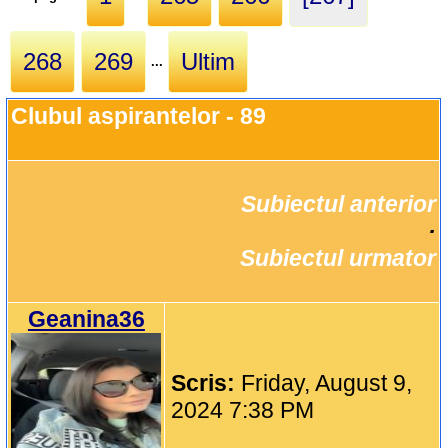
268
269
Ultim
...
Clubul aspirantelor - 89
Subiectul anterior
		·

Subiectul urmator
Geanina36
Scris:
Friday, August 9,
2024 7:38 PM