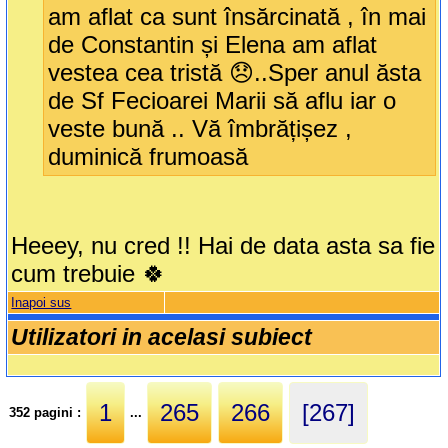
am aflat ca sunt însărcinată , în mai
de Constantin și Elena am aflat
vestea cea tristă 😞..Sper anul ăsta
de Sf Fecioarei Marii să aflu iar o
veste bună .. Vă îmbrățișez ,
duminică frumoasă
Heeey, nu cred !! Hai de data asta sa fie
cum trebuie 🍀
Inapoi sus
Utilizatori in acelasi subiect
1
265
266
[267]
352 pagini :
...