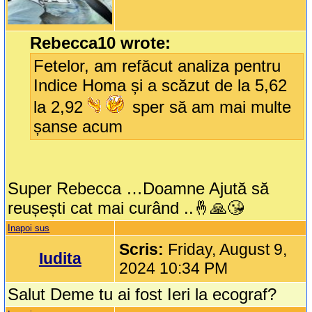
Rebecca10 wrote:
Fetelor, am refăcut analiza pentru
Indice Homa și a scăzut de la 5,62
la 2,92
sper să am mai multe
șanse acum
Super Rebecca …Doamne Ajută să
reușești cat mai curând ..🤞🙏😘
Inapoi sus
Scris:
Friday, August 9,
Iudita
2024 10:34 PM
Salut Deme tu ai fost Ieri la ecograf?