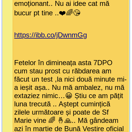
emoționant.. Nu ai idee cat mă
bucur pt tine ..❤️🌈😘
https://ibb.co/jDwnmGg
Fetelor în dimineața asta 7DPO
cum stau prost cu răbdarea am
făcut un test ,la nici două minute mi-
a ieșit așa.. Nu mă ambalez, nu mă
extaziez nimic…😀 Știu ce am pățit
luna trecută .. Aștept cumințică
zilele următoare și poate de Sf
Marie vine 🌈 🤞🙏.. Mă gândeam
azi în martie de Bună Vestire oficial