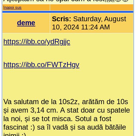
Inapoi sus
Scris:
Saturday, August
deme
10, 2024 11:24 AM
https://ibb.co/ydRgjjc
https://ibb.co/FWTzHgv
Va salutam de la 10s2z, arătăm de 10s
și avem 3,14 cm. A stat doar cu spatele
la noi, și se tot misca. Sotul a fost
fascinat :) sa îl vadă și sa audă bătăile
inimii :)