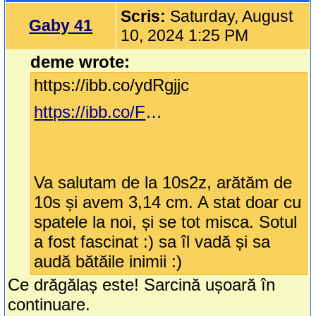
Scris:
Saturday, August
Gaby 41
10, 2024 1:25 PM
deme wrote:
https://ibb.co/ydRgjjc
https://ibb.co/FWTzHgv
Va salutam de la 10s2z, arătăm de
10s și avem 3,14 cm. A stat doar cu
spatele la noi, și se tot misca. Sotul
a fost fascinat :) sa îl vadă și sa
audă bătăile inimii :)
Ce drăgălaș este! Sarcină ușoară în
continuare.