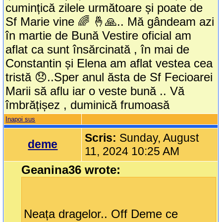
cumințică zilele următoare și poate de
Sf Marie vine 🌈 🤞🙏.. Mă gândeam azi
în martie de Bună Vestire oficial am
aflat ca sunt însărcinată , în mai de
Constantin și Elena am aflat vestea cea
tristă 😞..Sper anul ăsta de Sf Fecioarei
Marii să aflu iar o veste bună .. Vă
îmbrățișez , duminică frumoasă
Inapoi sus
Scris:
Sunday, August
deme
11, 2024 10:25 AM
Geanina36 wrote:
Neața dragelor.. Off Deme ce