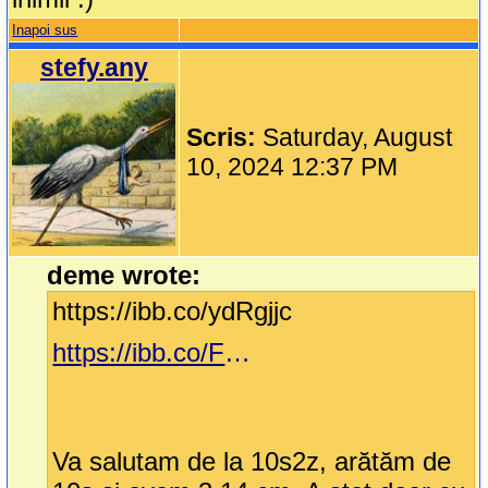
Inapoi sus
stefy.any
Scris:
Saturday, August
10, 2024 12:37 PM
deme wrote:
https://ibb.co/ydRgjjc
https://ibb.co/FWTzHgv
Va salutam de la 10s2z, arătăm de