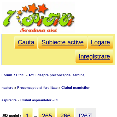
Cauta
Subiecte active
Logare
Inregistrare
Forum 7 Pitici
»
Totul despre preconceptie, sarcina,
nastere
»
Preconceptie si fertilitate
»
Clubul mamicilor
aspirante
»
Clubul aspirantelor - 89
1
265
266
[267]
352 pagini :
...