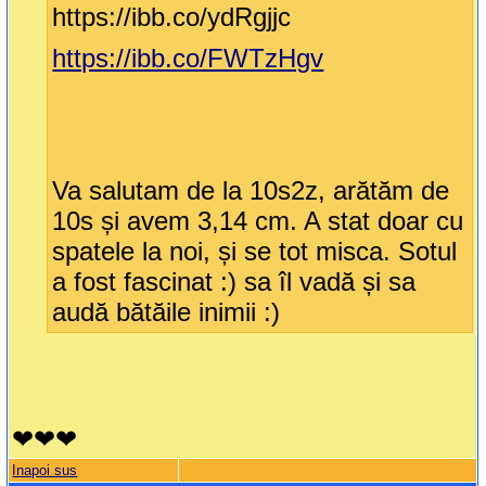
https://ibb.co/ydRgjjc
https://ibb.co/FWTzHgv
Va salutam de la 10s2z, arătăm de
10s și avem 3,14 cm. A stat doar cu
spatele la noi, și se tot misca. Sotul
a fost fascinat :) sa îl vadă și sa
audă bătăile inimii :)
❤❤❤
Inapoi sus