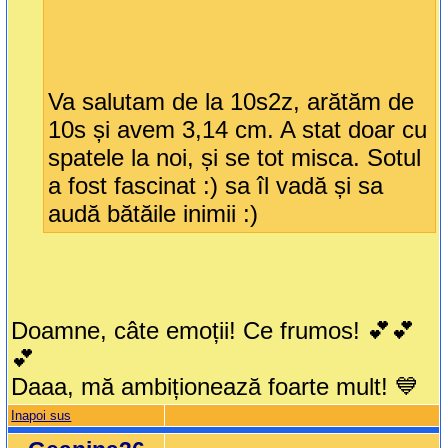
Va salutam de la 10s2z, arătăm de
10s și avem 3,14 cm. A stat doar cu
spatele la noi, și se tot misca. Sotul
a fost fascinat :) sa îl vadă și sa
audă bătăile inimii :)
Doamne, câte emoții! Ce frumos! 💕💕
💕
Daaa, mă ambiționează foarte mult! 💙
Inapoi sus