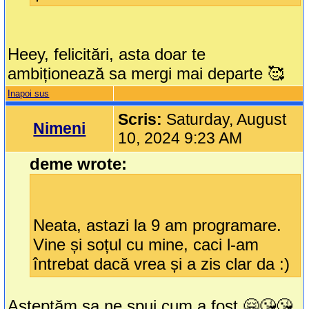
Heey, felicitări, asta doar te
ambiționează sa mergi mai departe 🥰
Inapoi sus
Scris:
Saturday, August
Nimeni
10, 2024 9:23 AM
deme wrote:
Neata, astazi la 9 am programare.
Vine și soțul cu mine, caci l-am
întrebat dacă vrea și a zis clar da :)
Așteptăm sa ne spui cum a fost,🤗😘😘