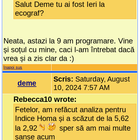
Salut Deme tu ai fost Ieri la
ecograf?
Neata, astazi la 9 am programare. Vine
și soțul cu mine, caci l-am întrebat dacă
vrea și a zis clar da :)
Inapoi sus
Scris:
Saturday, August
deme
10, 2024 7:57 AM
Rebecca10 wrote:
Fetelor, am refăcut analiza pentru
Indice Homa și a scăzut de la 5,62
la 2,92
sper să am mai multe
șanse acum