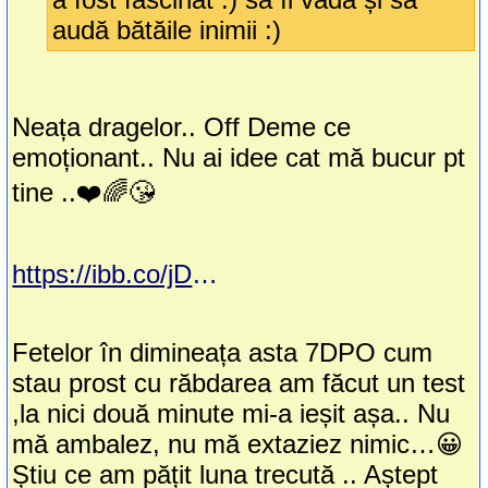
audă bătăile inimii :)
Neața dragelor.. Off Deme ce
emoționant.. Nu ai idee cat mă bucur pt
tine ..❤️🌈😘
https://ibb.co/jDwnmGg
Fetelor în dimineața asta 7DPO cum
stau prost cu răbdarea am făcut un test
,la nici două minute mi-a ieșit așa.. Nu
mă ambalez, nu mă extaziez nimic…😀
Știu ce am pățit luna trecută .. Aștept