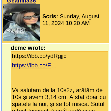
Geanina36
Scris:
Sunday, August
11, 2024 10:20 AM
deme wrote:
https://ibb.co/ydRgjjc
https://ibb.co/FWTzHgv
Va salutam de la 10s2z, arătăm de
10s și avem 3,14 cm. A stat doar cu
spatele la noi, și se tot misca. Sotul
a fost fascinat :) sa îl vadă și sa