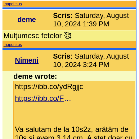
Inapoi sus
Scris:
Saturday, August
deme
10, 2024 1:39 PM
Mulțumesc fetelor 🥰
Inapoi sus
Scris:
Saturday, August
Nimeni
10, 2024 3:24 PM
deme wrote:
https://ibb.co/ydRgjjc
https://ibb.co/FWTzHgv
Va salutam de la 10s2z, arătăm de
10s și avem 3,14 cm. A stat doar cu