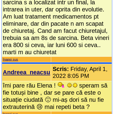
sarcina s a localizat intr un final, la
intrarea in uter, dar oprita din evolutie.
Am luat tratament medicamentos pt
eliminare, dar din pacate n am scapat
de chiuretaj. Cand am facut chiuretajul,
trebuia sa am 8s de sarcina. Beta vineri
era 800 si ceva, iar luni 600 si ceva..
marti m au chiuretat
Inapoi sus
Scris:
Friday, April 1,
Andreea_neacsu
2022 8:05 PM
îmi pare rău Elena !
speram să
fie totuși bine , dar se pare că este o
situație ciudată 🙁 mi-aș dori să nu fie
extrauterină 😢 mai repeti beta ?