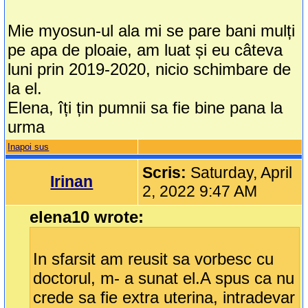
Mie myosun-ul ala mi se pare bani mulți
pe apa de ploaie, am luat și eu câteva
luni prin 2019-2020, nicio schimbare de
la el.
Elena, îți țin pumnii sa fie bine pana la
urma
Inapoi sus
Scris:
Saturday, April
Irinan
2, 2022 9:47 AM
elena10 wrote:
In sfarsit am reusit sa vorbesc cu
doctorul, m- a sunat el.A spus ca nu
crede sa fie extra uterina, intradevar