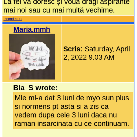
La fel va doresc și vouă dragi aspirante
mai noi sau cu mai multă vechime.
Inapoi sus
Maria.mmh
Scris:
Saturday, April
2, 2022 9:03 AM
Bia_S wrote:
Mie mi-a dat 3 luni de myo sun plus
si normens pt asta si a zis ca
vedem dupa cele 3 luni daca nu
raman insarcinata cu ce continuam.