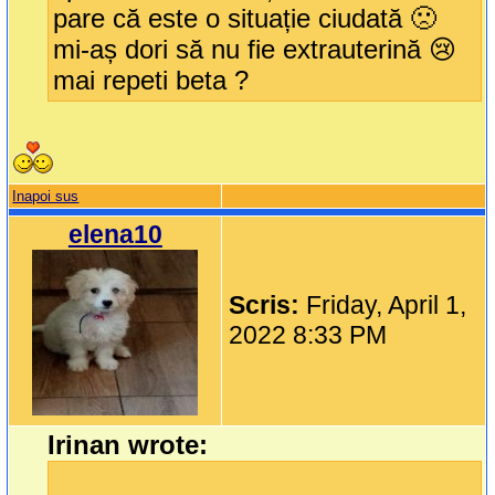
pare că este o situație ciudată 🙁
mi-aș dori să nu fie extrauterină 😢
mai repeti beta ?
Inapoi sus
elena10
Scris:
Friday, April 1,
2022 8:33 PM
Irinan wrote: