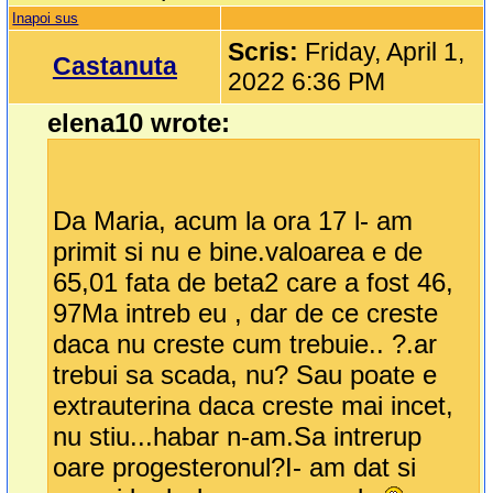
Inapoi sus
Scris:
Friday, April 1,
Castanuta
2022 6:36 PM
elena10 wrote:
Da Maria, acum la ora 17 l- am
primit si nu e bine.valoarea e de
65,01 fata de beta2 care a fost 46,
97Ma intreb eu , dar de ce creste
daca nu creste cum trebuie.. ?.ar
trebui sa scada, nu? Sau poate e
extrauterina daca creste mai incet,
nu stiu...habar n-am.Sa intrerup
oare progesteronul?I- am dat si