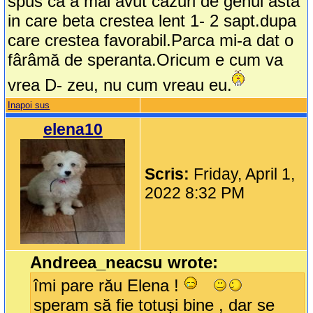
spus ca a mai avut cazuri de genul asta
in care beta crestea lent 1- 2 sapt.dupa
care crestea favorabil.Parca mi-a dat o
fârâmă de speranta.Oricum e cum va
vrea D- zeu, nu cum vreau eu.
Inapoi sus
elena10
Scris:
Friday, April 1,
2022 8:32 PM
Andreea_neacsu wrote:
îmi pare rău Elena !
speram să fie totuși bine , dar se