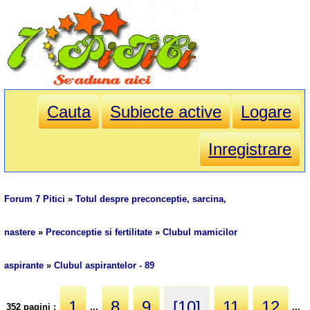
Cauta
Subiecte active
Logare
Inregistrare
Forum 7 Pitici
»
Totul despre preconceptie, sarcina,
nastere
»
Preconceptie si fertilitate
»
Clubul mamicilor
aspirante
»
Clubul aspirantelor - 89
1
8
9
[10]
11
12
352 pagini :
...
...