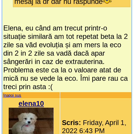
mesaj la dr dar nu raspunde
Elena, eu când am trecut printr-o
situație similară am tot repetat beta la 2
zile sa văd evoluția și am mers la eco
din 2 in 2 zile sa vadă dacă apar
sângerări in caz de extrauterina.
Problema este ca la o valoare atat de
mică nu se vede la eco. Îmi pare rau ca
treci prin asta :(
Inapoi sus
elena10
Scris:
Friday, April 1,
2022 6:43 PM