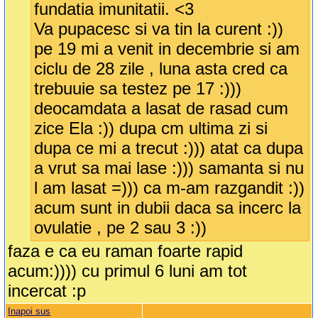
fundatia imunitatii. <3
Va pupacesc si va tin la curent :))
pe 19 mi a venit in decembrie si am
ciclu de 28 zile , luna asta cred ca
trebuuie sa testez pe 17 :)))
deocamdata a lasat de rasad cum
zice Ela :)) dupa cm ultima zi si
dupa ce mi a trecut :))) atat ca dupa
a vrut sa mai lase :))) samanta si nu
l am lasat =))) ca m-am razgandit :))
acum sunt in dubii daca sa incerc la
ovulatie , pe 2 sau 3 :))
faza e ca eu raman foarte rapid
acum:)))) cu primul 6 luni am tot
incercat :p
Inapoi sus