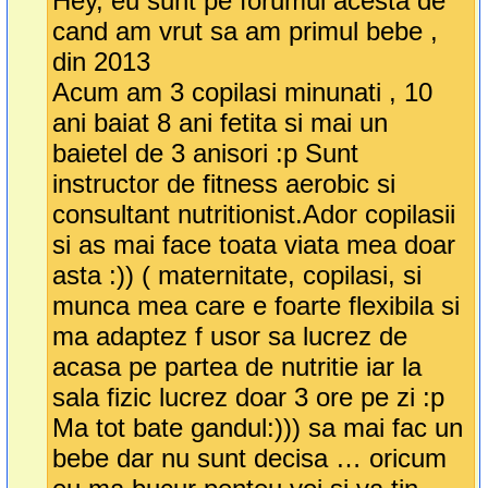
Hey, eu sunt pe forumul acesta de
cand am vrut sa am primul bebe ,
din 2013
Acum am 3 copilasi minunati , 10
ani baiat 8 ani fetita si mai un
baietel de 3 anisori :p Sunt
instructor de fitness aerobic si
consultant nutritionist.Ador copilasii
si as mai face toata viata mea doar
asta :)) ( maternitate, copilasi, si
munca mea care e foarte flexibila si
ma adaptez f usor sa lucrez de
acasa pe partea de nutritie iar la
sala fizic lucrez doar 3 ore pe zi :p
Ma tot bate gandul:))) sa mai fac un
bebe dar nu sunt decisa … oricum