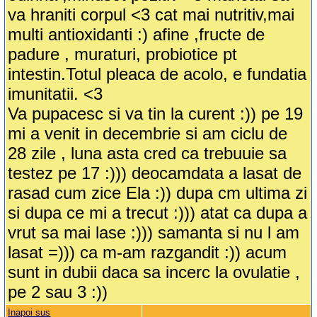
va hraniti corpul <3 cat mai nutritiv,mai
multi antioxidanti :) afine ,fructe de
padure , muraturi, probiotice pt
intestin.Totul pleaca de acolo, e fundatia
imunitatii. <3
Va pupacesc si va tin la curent :)) pe 19
mi a venit in decembrie si am ciclu de
28 zile , luna asta cred ca trebuuie sa
testez pe 17 :))) deocamdata a lasat de
rasad cum zice Ela :)) dupa cm ultima zi
si dupa ce mi a trecut :))) atat ca dupa a
vrut sa mai lase :))) samanta si nu l am
lasat =))) ca m-am razgandit :)) acum
sunt in dubii daca sa incerc la ovulatie ,
pe 2 sau 3 :))
Inapoi sus