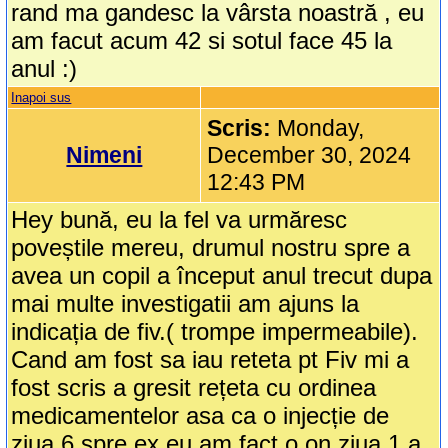
rand ma gandesc la vârsta noastră , eu
am facut acum 42 si sotul face 45 la
anul :)
Inapoi sus
Scris:
Monday,
Nimeni
December 30, 2024
12:43 PM
Hey bună, eu la fel va urmăresc
poveștile mereu, drumul nostru spre a
avea un copil a început anul trecut dupa
mai multe investigatii am ajuns la
indicația de fiv.( trompe impermeabile).
Cand am fost sa iau reteta pt Fiv mi a
fost scris a gresit rețeta cu ordinea
medicamentelor asa ca o injecție de
ziua 6 spre ex eu am fact o on ziua 1 a