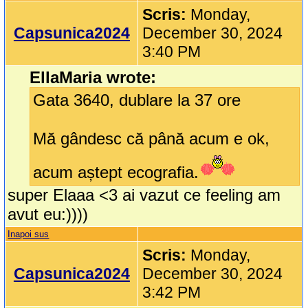
Scris:
Monday,
Capsunica2024
December 30, 2024
3:40 PM
EllaMaria wrote:
Gata 3640, dublare la 37 ore
Mă gândesc că până acum e ok,
acum aștept ecografia.
super Elaaa <3 ai vazut ce feeling am
avut eu:))))
Inapoi sus
Scris:
Monday,
Capsunica2024
December 30, 2024
3:42 PM