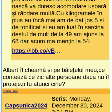
nască va doresc acomodare ușoară
și răbdare multă.Cu kilogramele în
plus eu încă mai am de dat jos 5 și
de tonificat și eu am luat în sarcina
destul de mult de la 49 am ajuns la
68 dar acum ma mențin la 54.
https://ibb.co/vBvCH0W
Albert îl cheamă și pe băiețelul meu,ce
contează ce zic alte persoane daca nu îl
protejezi tu atunci cine?
Inapoi sus
Scris:
Monday,
Capsunica2024
December 30, 2024