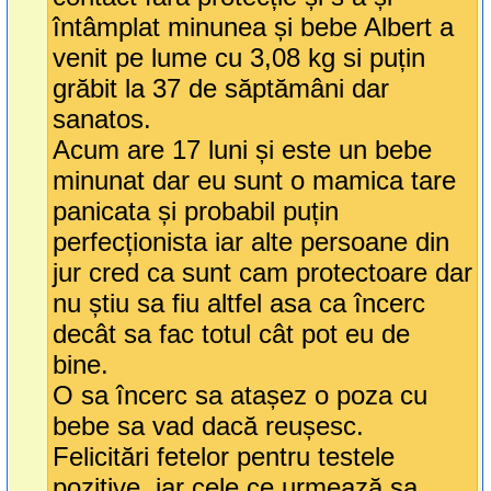
întâmplat minunea și bebe Albert a
venit pe lume cu 3,08 kg si puțin
grăbit la 37 de săptămâni dar
sanatos.
Acum are 17 luni și este un bebe
minunat dar eu sunt o mamica tare
panicata și probabil puțin
perfecționista iar alte persoane din
jur cred ca sunt cam protectoare dar
nu știu sa fiu altfel asa ca încerc
decât sa fac totul cât pot eu de
bine.
O sa încerc sa atașez o poza cu
bebe sa vad dacă reușesc.
Felicitări fetelor pentru testele
pozitive, iar cele ce urmează sa