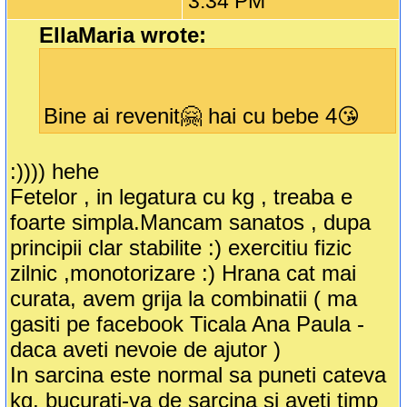
3:34 PM
EllaMaria wrote:
Bine ai revenit🤗 hai cu bebe 4😘
:)))) hehe
Fetelor , in legatura cu kg , treaba e
foarte simpla.Mancam sanatos , dupa
principii clar stabilite :) exercitiu fizic
zilnic ,monotorizare :) Hrana cat mai
curata, avem grija la combinatii ( ma
gasiti pe facebook Ticala Ana Paula -
daca aveti nevoie de ajutor )
In sarcina este normal sa puneti cateva
kg, bucurati-va de sarcina si aveti timp