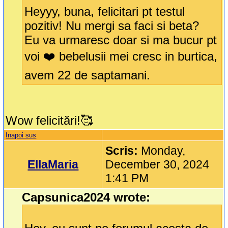
Heyyy, buna, felicitari pt testul
pozitiv! Nu mergi sa faci si beta?
Eu va urmaresc doar si ma bucur pt
voi ❤️ bebelusii mei cresc in burtica,
avem 22 de saptamani.
Wow felicitări!🥰
Inapoi sus
Scris:
Monday,
EllaMaria
December 30, 2024
1:41 PM
Capsunica2024 wrote: