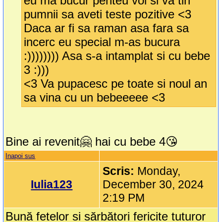
eu ma bucur penteu voi si va tin
pumnii sa aveti teste pozitive <3
Daca ar fi sa raman asa fara sa
incerc eu special m-as bucura
:)))))))) Asa s-a intamplat si cu bebe
3 :)))
<3 Va pupacesc pe toate si noul an
sa vina cu un bebeeeee <3
Bine ai revenit🤗 hai cu bebe 4😘
Inapoi sus
Scris:
Monday,
Iulia123
December 30, 2024
2:19 PM
Bună fetelor si sărbători fericite tuturor