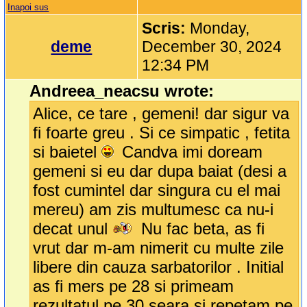
Inapoi sus
Scris:
Monday,
deme
December 30, 2024
12:34 PM
Andreea_neacsu wrote:
Alice, ce tare , gemeni! dar sigur va
fi foarte greu . Si ce simpatic , fetita
si baietel
Candva imi doream
gemeni si eu dar dupa baiat (desi a
fost cumintel dar singura cu el mai
mereu) am zis multumesc ca nu-i
decat unul
Nu fac beta, as fi
vrut dar m-am nimerit cu multe zile
libere din cauza sarbatorilor . Initial
as fi mers pe 28 si primeam
rezultatul pe 30 seara si repetam pe