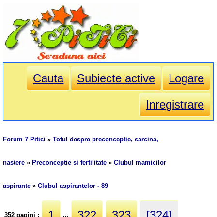
Cauta
Subiecte active
Logare
Inregistrare
Forum 7 Pitici
»
Totul despre preconceptie, sarcina,
nastere
»
Preconceptie si fertilitate
»
Clubul mamicilor
aspirante
»
Clubul aspirantelor - 89
1
322
323
[324]
352 pagini :
...