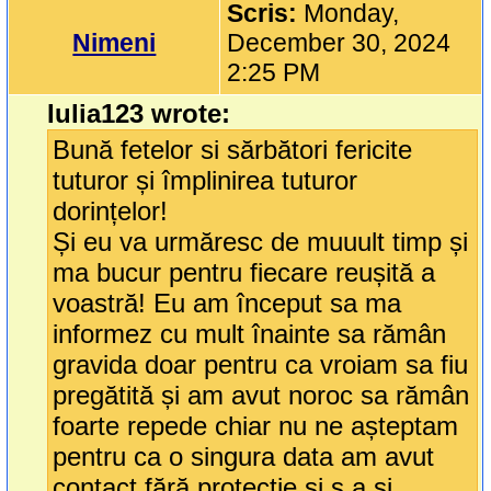
Scris:
Monday,
Nimeni
December 30, 2024
2:25 PM
Iulia123 wrote:
Bună fetelor si sărbători fericite
tuturor și împlinirea tuturor
dorințelor!
Și eu va urmăresc de muuult timp și
ma bucur pentru fiecare reușită a
voastră! Eu am început sa ma
informez cu mult înainte sa rămân
gravida doar pentru ca vroiam sa fiu
pregătită și am avut noroc sa rămân
foarte repede chiar nu ne așteptam
pentru ca o singura data am avut
contact fără protecție și s a și