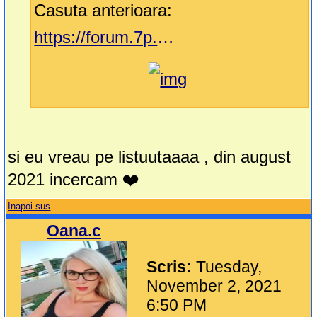
Casuta anterioara:
https://forum.7p.ro/clubul-aspirantelor---87.aspx?g=posts&t=19362
si eu vreau pe listuutaaaa , din august
2021 incercam ❤️
Inapoi sus
Oana.c
Scris:
Tuesday,
November 2, 2021
6:50 PM