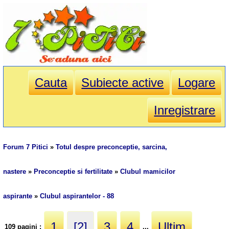
Cauta
Subiecte active
Logare
Inregistrare
Forum 7 Pitici
»
Totul despre preconceptie, sarcina,
nastere
»
Preconceptie si fertilitate
»
Clubul mamicilor
aspirante
»
Clubul aspirantelor - 88
1
[2]
3
4
Ultim
109 pagini :
...