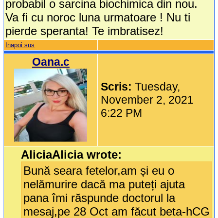
probabil o sarcina biochimica din nou.
Va fi cu noroc luna urmatoare ! Nu ti
pierde speranta! Te imbratisez!
Inapoi sus
Oana.c
Scris:
Tuesday,
November 2, 2021
6:22 PM
AliciaAlicia wrote:
Bună seara fetelor,am și eu o
nelămurire dacă ma puteți ajuta
pana îmi răspunde doctorul la
mesaj,pe 28 Oct am făcut beta-hCG