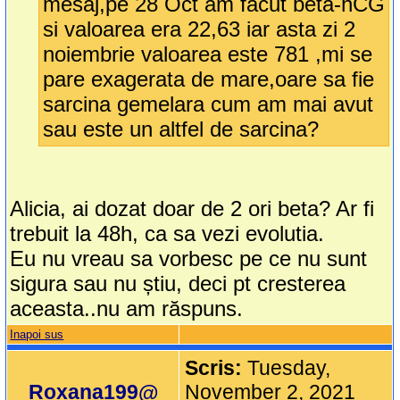
mesaj,pe 28 Oct am făcut beta-hCG
si valoarea era 22,63 iar asta zi 2
noiembrie valoarea este 781 ,mi se
pare exagerata de mare,oare sa fie
sarcina gemelara cum am mai avut
sau este un altfel de sarcina?
Alicia, ai dozat doar de 2 ori beta? Ar fi
trebuit la 48h, ca sa vezi evolutia.
Eu nu vreau sa vorbesc pe ce nu sunt
sigura sau nu știu, deci pt cresterea
aceasta..nu am răspuns.
Inapoi sus
Scris:
Tuesday,
Roxana199@
November 2, 2021