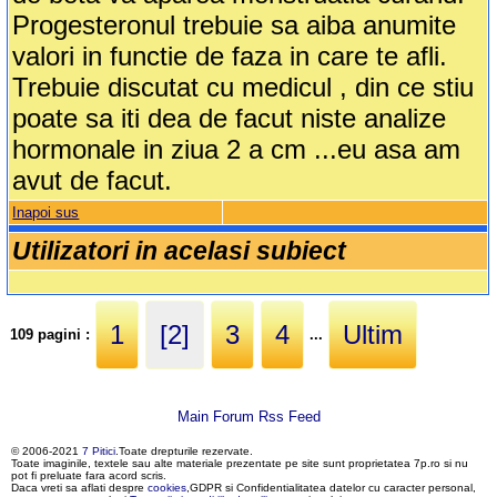
Progesteronul trebuie sa aiba anumite
valori in functie de faza in care te afli.
Trebuie discutat cu medicul , din ce stiu
poate sa iti dea de facut niste analize
hormonale in ziua 2 a cm ...eu asa am
avut de facut.
Inapoi sus
Utilizatori in acelasi subiect
1
[2]
3
4
Ultim
109 pagini :
...
Main Forum Rss Feed
© 2006-2021
7 Pitici
.Toate drepturile rezervate.
Toate imaginile, textele sau alte materiale prezentate pe site sunt proprietatea 7p.ro si nu
pot fi preluate fara acord scris.
Daca vreti sa aflati despre
cookies
,GDPR si Confidentialitatea datelor cu caracter personal,