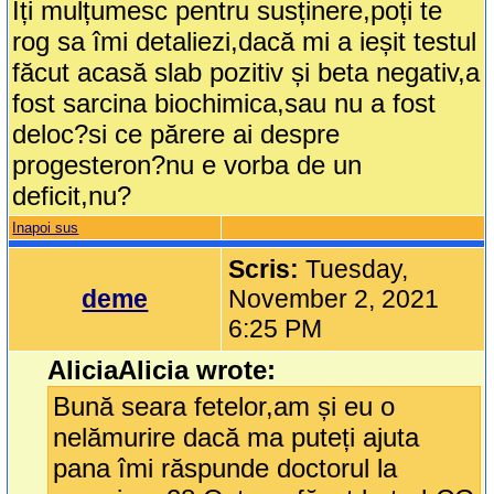
Îți mulțumesc pentru susținere,poți te
rog sa îmi detaliezi,dacă mi a ieșit testul
făcut acasă slab pozitiv și beta negativ,a
fost sarcina biochimica,sau nu a fost
deloc?si ce părere ai despre
progesteron?nu e vorba de un
deficit,nu?
Inapoi sus
Scris:
Tuesday,
deme
November 2, 2021
6:25 PM
AliciaAlicia wrote:
Bună seara fetelor,am și eu o
nelămurire dacă ma puteți ajuta
pana îmi răspunde doctorul la