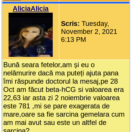
AliciaAlicia
Scris:
Tuesday,
November 2, 2021
6:13 PM
Bună seara fetelor,am și eu o
nelămurire dacă ma puteți ajuta pana
îmi răspunde doctorul la mesaj,pe 28
Oct am făcut beta-hCG si valoarea era
22,63 iar asta zi 2 noiembrie valoarea
este 781 ,mi se pare exagerata de
mare,oare sa fie sarcina gemelara cum
am mai avut sau este un altfel de
sarcina?