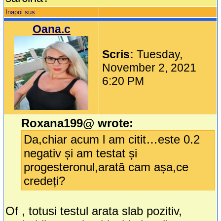
Inapoi sus
Oana.c
Scris:
Tuesday,
November 2, 2021
6:20 PM
Roxana199@ wrote:
Da,chiar acum l am citit…este 0.2
negativ și am testat și
progesteronul,arată cam așa,ce
credeți?
Of , totusi testul arata slab pozitiv,