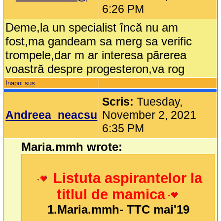
6:26 PM
Deme,la un specialist încă nu am
fost,ma gandeam sa merg sa verific
trompele,dar m ar interesa părerea
voastră despre progesteron,va rog
Inapoi sus
Scris:
Tuesday,
Andreea_neacsu
November 2, 2021
6:35 PM
Maria.mmh wrote:
Listuta aspirantelor la
titlul de mamica
1.Maria.mmh- TTC mai'19