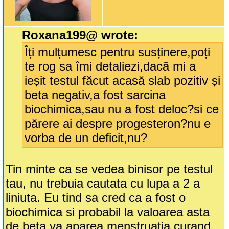
Roxana199@ wrote:
Îți mulțumesc pentru susținere,poți
te rog sa îmi detaliezi,dacă mi a
ieșit testul făcut acasă slab pozitiv și
beta negativ,a fost sarcina
biochimica,sau nu a fost deloc?si ce
părere ai despre progesteron?nu e
vorba de un deficit,nu?
Tin minte ca se vedea binisor pe testul
tau, nu trebuia cautata cu lupa a 2 a
liniuta. Eu tind sa cred ca a fost o
biochimica si probabil la valoarea asta
de beta va aparea menstruatia curand.