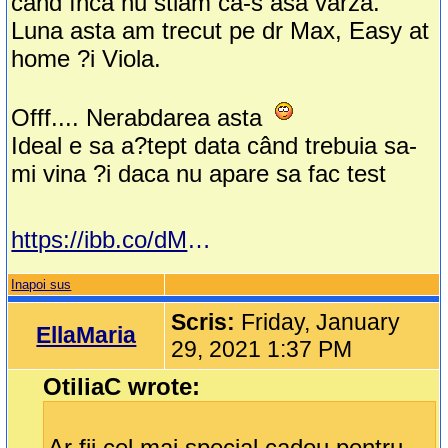
cand înca nu stiam ca-s asa varza.
Luna asta am trecut pe dr Max, Easy at
home ?i Viola.
Offf.... Nerabdarea asta
Ideal e sa a?tept data când trebuia sa-
mi vina ?i daca nu apare sa fac test
https://ibb.co/dMLFNS8
Inapoi sus
Scris:
Friday, January
EllaMaria
29, 2021 1:37 PM
OtiliaC wrote:
Ar fii cel mai special cadou pentru