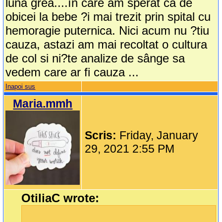
luna grea....în care am sperat ca de
obicei la bebe ?i mai trezit prin spital cu
hemoragie puternica. Nici acum nu ?tiu
cauza, astazi am mai recoltat o cultura
de col si ni?te analize de sânge sa
vedem care ar fi cauza ...
Inapoi sus
Maria.mmh
Scris:
Friday, January
29, 2021 2:55 PM
OtiliaC wrote: