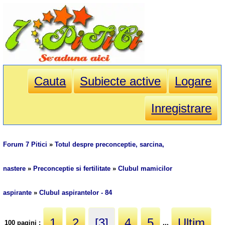
Cauta
Subiecte active
Logare
Inregistrare
Forum 7 Pitici
»
Totul despre preconceptie, sarcina,
nastere
»
Preconceptie si fertilitate
»
Clubul mamicilor
aspirante
»
Clubul aspirantelor - 84
1
2
[3]
4
5
Ultim
100 pagini :
...