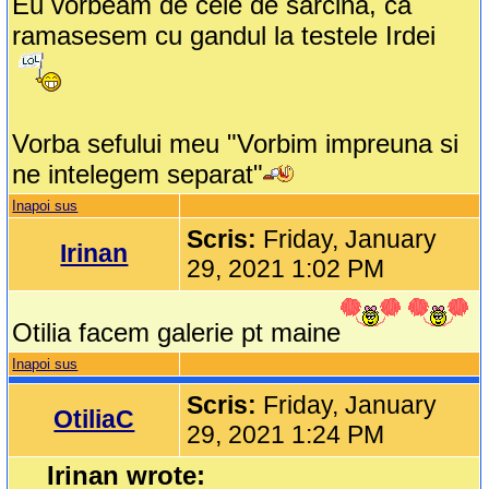
Eu vorbeam de cele de sarcina, ca
ramasesem cu gandul la testele Irdei
Vorba sefului meu "Vorbim impreuna si
ne intelegem separat"
Inapoi sus
Scris:
Friday, January
Irinan
29, 2021 1:02 PM
Otilia facem galerie pt maine
Inapoi sus
Scris:
Friday, January
OtiliaC
29, 2021 1:24 PM
Irinan wrote: