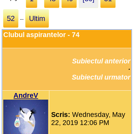
52
Ultim
...
Clubul aspirantelor - 74
Subiectul anterior
		·

Subiectul urmator
AndreV
Scris:
Wednesday, May
22, 2019 12:06 PM