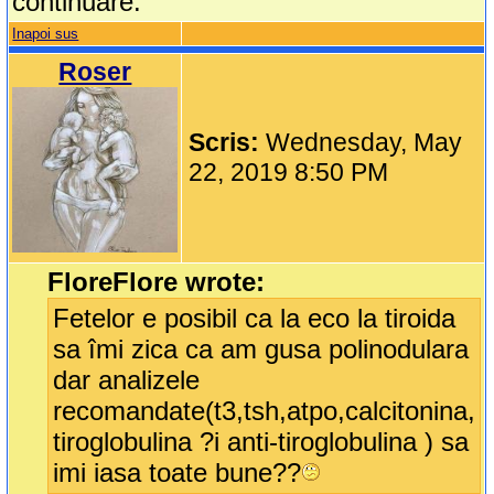
continuare.
Inapoi sus
Roser
Scris:
Wednesday, May
22, 2019 8:50 PM
FloreFlore wrote:
Fetelor e posibil ca la eco la tiroida
sa îmi zica ca am gusa polinodulara
dar analizele
recomandate(t3,tsh,atpo,calcitonina,
tiroglobulina ?i anti-tiroglobulina ) sa
imi iasa toate bune??