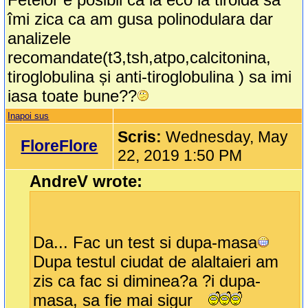
îmi zica ca am gusa polinodulara dar
analizele
recomandate(t3,tsh,atpo,calcitonina,
tiroglobulina și anti-tiroglobulina ) sa imi
iasa toate bune??
Inapoi sus
Scris:
Wednesday, May
FloreFlore
22, 2019 1:50 PM
AndreV wrote:
Da... Fac un test si dupa-masa
Dupa testul ciudat de alaltaieri am
zis ca fac si diminea?a ?i dupa-
masa, sa fie mai sigur