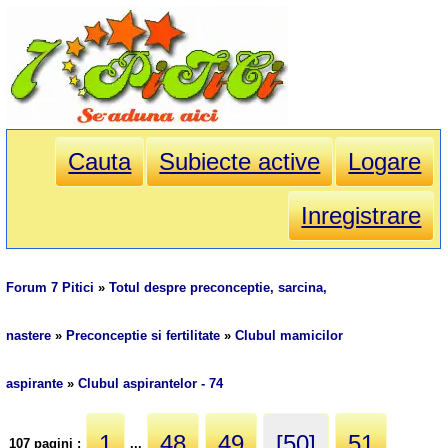
Cauta
Subiecte active
Logare
Inregistrare
Forum 7 Pitici
»
Totul despre preconceptie, sarcina,
nastere
»
Preconceptie si fertilitate
»
Clubul mamicilor
aspirante
»
Clubul aspirantelor - 74
1
48
49
[50]
51
107 pagini :
...