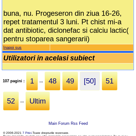
buna, nu. Progeseron din ziua 16-26,
repet tratamentul 3 luni. Pt chist mi-a
dat antibiotic, diclonefac si calciu lactic(
pentru stoparea sangerarii)
Inapoi sus
Utilizatori in acelasi subiect
1
48
49
[50]
51
107 pagini :
...
52
Ultim
...
Main Forum Rss Feed
© 2006-2021
7 Pitici
.Toate drepturile rezervate.