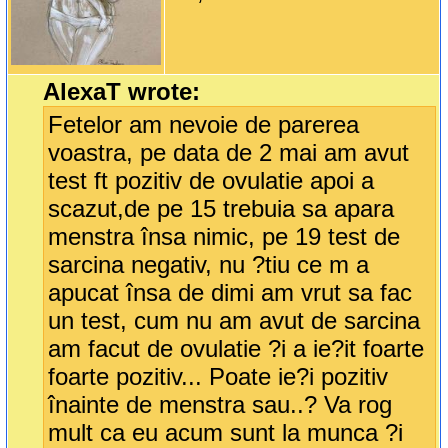
AlexaT wrote:
Fetelor am nevoie de parerea
voastra, pe data de 2 mai am avut
test ft pozitiv de ovulatie apoi a
scazut,de pe 15 trebuia sa apara
menstra însa nimic, pe 19 test de
sarcina negativ, nu ?tiu ce m a
apucat însa de dimi am vrut sa fac
un test, cum nu am avut de sarcina
am facut de ovulatie ?i a ie?it foarte
foarte pozitiv... Poate ie?i pozitiv
înainte de menstra sau..? Va rog
mult ca eu acum sunt la munca ?i