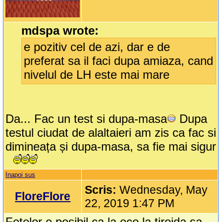
mdspa wrote:
e pozitiv cel de azi, dar e de
preferat sa il faci dupa amiaza, cand
nivelul de LH este mai mare
Da... Fac un test si dupa-masa
Dupa
testul ciudat de alaltaieri am zis ca fac si
dimineața și dupa-masa, sa fie mai sigur
Inapoi sus
Scris:
Wednesday, May
FloreFlore
22, 2019 1:47 PM
Fetelor e posibil ca la eco la tiroida sa