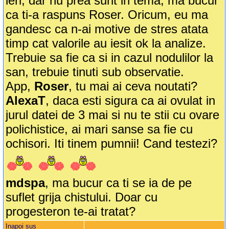
ieri, dar nu prea sunt in tema; ma bucur
ca ti-a raspuns Roser. Oricum, eu ma
gandesc ca n-ai motive de stres atata
timp cat valorile au iesit ok la analize.
Trebuie sa fie ca si in cazul nodulilor la
san, trebuie tinuti sub observatie.
App,
Roser
, tu mai ai ceva noutati?
AlexaT
, daca esti sigura ca ai ovulat in
jurul datei de 3 mai si nu te stii cu ovare
polichistice, ai mari sanse sa fie cu
ochisori. Iti tinem pumnii! Cand testezi?
mdspa
, ma bucur ca ti se ia de pe
suflet grija chistului. Doar cu
progesteron te-ai tratat?
Inapoi sus