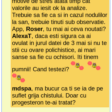
motive de stres atata timp cat
valorile au iesit ok la analize.
Trebuie sa fie ca si in cazul nodulilor
la san, trebuie tinuti sub observatie.
App,
Roser
, tu mai ai ceva noutati?
AlexaT
, daca esti sigura ca ai
ovulat in jurul datei de 3 mai si nu te
stii cu ovare polichistice, ai mari
sanse sa fie cu ochisori. Iti tinem
pumnii! Cand testezi?
mdspa
, ma bucur ca ti se ia de pe
suflet grija chistului. Doar cu
progesteron te-ai tratat?