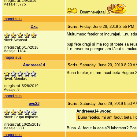
Inregistrat: 2/9/2016
Mesaje: 3775
Doamne-ajuta!
Inapoi sus
Dxc
Scris:
Friday, June 28, 2019 2:56 PM
Multumesc fetelor pt incurajari....nu st
Nivel: Avansat
pup fete dragi si ma rog pt toate sa re
Inregistrat: 6/17/2018
L.e. roser cu puregon am făcut stimula
Mesaje: 1184
Inapoi sus
Andreeea14
Scris:
Saturday, June 29, 2019 8:29 
Buna fetelor, mi am facut beta Hcg pe 2
Nivel: Membru
Inregistrat: 6/28/2019
Mesaje: 9
Inapoi sus
eve23
Scris:
Saturday, June 29, 2019 8:53 
Andreeea14 wrote:
Buna fetelor, mi am facut beta H
Nivel: Grupa mijlocie
Inregistrat: 10/25/2018
Buna. Ai facut la acela?i laborator? Posi
Mesaje: 380
Inapoi sus