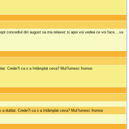
stept concediul din august sa ma relaxez si apoi voi vedea ce voi face....va
 dublat. Crede?i ca s a întâmplat ceva? Mul?umesc frumos
Nu s a dublat. Crede?i ca s a întâmplat ceva? Mul?umesc frumos