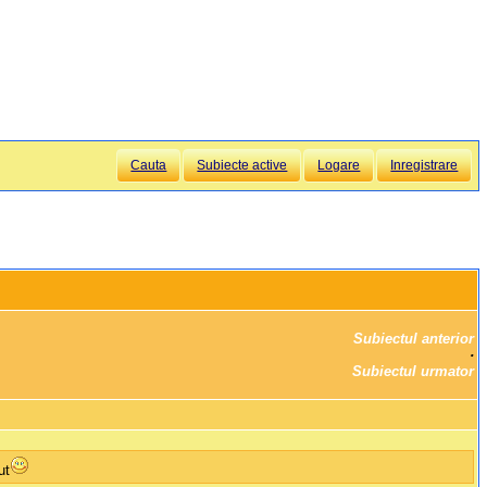
Cauta
Subiecte active
Logare
Inregistrare
Subiectul anterior
		·

Subiectul urmator
ut