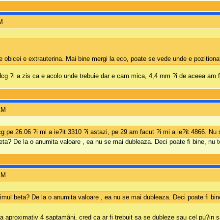
AM
 obicei e extrauterina. Mai bine mergi la eco, poate se vede unde e pozitionata
Hcg ?i a zis ca e acolo unde trebuie dar e cam mica, 4,4 mm ?i de aceea am f
AM
cg pe 26.06 ?i mi a ie?it 3310 ?i astazi, pe 29 am facut ?i mi a ie?it 4866. 
beta? De la o anumita valoare , ea nu se mai dubleaza. Deci poate fi bine, nu te
AM
rimul beta? De la o anumita valoare , ea nu se mai dubleaza. Deci poate fi bine,
na aproximativ 4 saptamâni, cred ca ar fi trebuit sa se dubleze sau cel pu?in