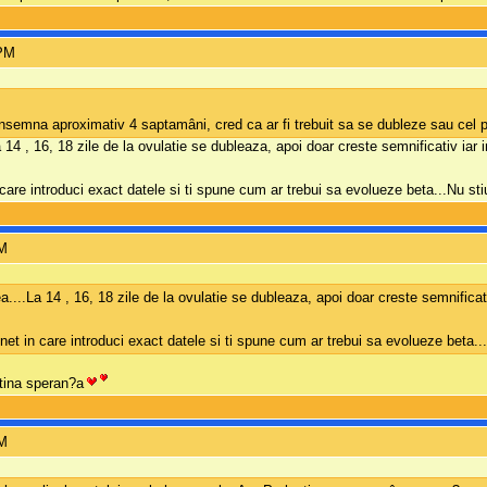
 PM
 însemna aproximativ 4 saptamâni, cred ca ar fi trebuit sa se dubleze sau ce
14 , 16, 18 zile de la ovulatie se dubleaza, apoi doar creste semnificativ iar i
n care introduci exact datele si ti spune cum ar trebui sa evolueze beta...Nu
PM
...La 14 , 16, 18 zile de la ovulatie se dubleaza, apoi doar creste semnificativ
 net in care introduci exact datele si ti spune cum ar trebui sa evolueze bet
utina speran?a
PM