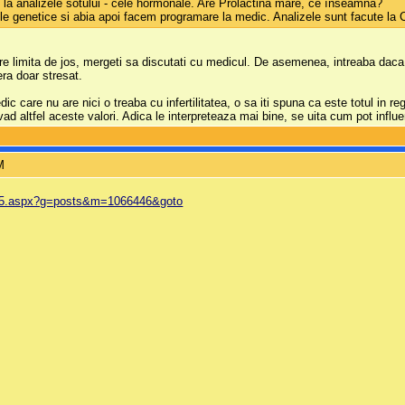
te la analizele sotului - cele hormonale. Are Prolactina mare, ce înseamna?
ele genetice si abia apoi facem programare la medic. Analizele sunt facute la
re limita de jos, mergeti sa discutati cu medicul. De asemenea, intreaba daca FS
era doar stresat.
care nu are nici o treaba cu infertilitatea, o sa iti spuna ca este totul in reg
ad altfel aceste valori. Adica le interpreteaza mai bine, se uita cum pot infl
M
r---75.aspx?g=posts&m=1066446&goto