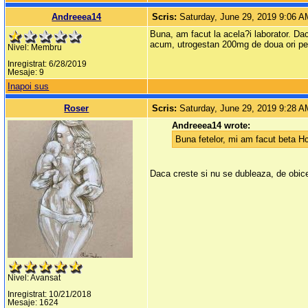
Andreeea14
Scris:
Saturday, June 29, 2019 9:06 
Buna, am facut la acela?i laborator. Da
acum, utrogestan 200mg de doua ori pe z
Nivel: Membru
Inregistrat: 6/28/2019
Mesaje: 9
Inapoi sus
Roser
Scris:
Saturday, June 29, 2019 9:28 
Andreeea14 wrote:
Buna fetelor, mi am facut beta H
Daca creste si nu se dubleaza, de obicei
Nivel: Avansat
Inregistrat: 10/21/2018
Mesaje: 1624