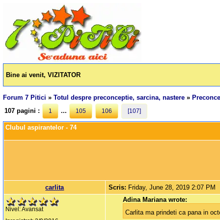
Bine ai venit, VIZITATOR
Forum 7 Pitici
»
Totul despre preconceptie, sarcina, nastere
»
Preconcep
107 pagini :
...
1
105
106
[107]
Clubul aspirantelor - 74
carlita
Scris:
Friday, June 28, 2019 2:07 PM
Adina Mariana wrote:
Nivel: Avansat
Carlita ma prindeti ca pana in oc