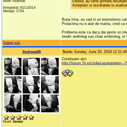
Fetelor, au venit primele rezulta
Nivel: Avansat
Asteptam si rezultatele la analiz
Inregistrat: 8/21/2014
Mesaje: 1704
Buna Irina, eu vad si un testosteron cat
Prolactina nu e atat de marita, cred ca 
Problema este ca daca dai peste un medic 
medic androlog sau chiar embriolog, ei v
Inapoi sus
Andreea06
Scris:
Sunday, June 30, 2019 12:21 A
Continuam aici:
http://forum.7p.ro/clubul-aspirantelo
Nivel:
Senior