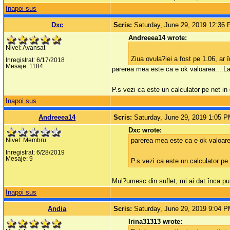
Inapoi sus
Dxc
Scris:
Saturday, June 29, 2019 12:36
Andreeea14 wrote:
Nivel: Avansat
Ziua ovula?iei a fost pe 1.06, ar
Inregistrat: 6/17/2018
Mesaje: 1184
parerea mea este ca e ok valoarea....La 
P.s vezi ca este un calculator pe net i
Inapoi sus
Andreeea14
Scris:
Saturday, June 29, 2019 1:05 
Dxc wrote:
parerea mea este ca e ok valoarea.
Nivel: Membru
Inregistrat: 6/28/2019
Mesaje: 9
P.s vezi ca este un calculator pe
Mul?umesc din suflet, mi ai dat înca p
Inapoi sus
Andia
Scris:
Saturday, June 29, 2019 9:04 
Irina31313 wrote: