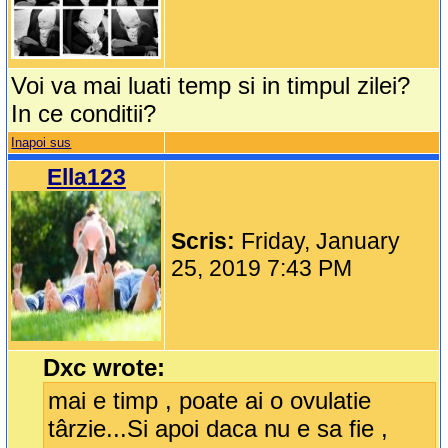
Voi va mai luati temp si in timpul zilei?
In ce conditii?
Inapoi sus
Ella123
Scris:
Friday, January
25, 2019 7:43 PM
Dxc wrote:
mai e timp , poate ai o ovulatie
târzie...Si apoi daca nu e sa fie ,