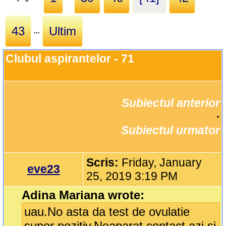
43
Ultim
...
Clubul aspirantelor - 71
Subiectul anterior
		·

Subiectul urmator
Scris:
Friday, January
eve23
25, 2019 3:19 PM
Adina Mariana wrote:
uau.No asta da test de ovulatie
super pozitiv.Neaparat contact azi si