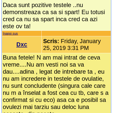
Daca sunt pozitive testele ..nu
demonstreaza ca sa si spart! Eu totusi
cred ca nu sa spart inca cred ca azi
este ov ta!
Inapoi sus
Scris:
Friday, January
Dxc
25, 2019 3:31 PM
Buna fetele! N am mai intrat de ceva
vreme....Nu am vesti noi sa va
dau....adina , legat de intrebare ta , eu
nu am incredere in testele de ovulatie,
nu sunt concludente (singura cale care
nu m a înselat a fost cea cu tb, care s a
confirmat si cu eco) asa ca e posibil sa
ovulezi mai tarziu sau deloc luna