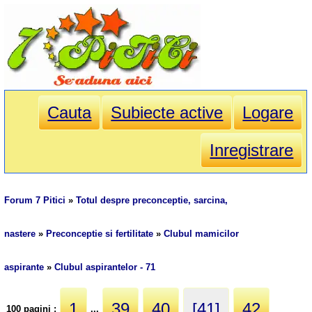
Cauta
Subiecte active
Logare
Inregistrare
Forum 7 Pitici
»
Totul despre preconceptie, sarcina,
nastere
»
Preconceptie si fertilitate
»
Clubul mamicilor
aspirante
»
Clubul aspirantelor - 71
1
39
40
[41]
42
100 pagini :
...