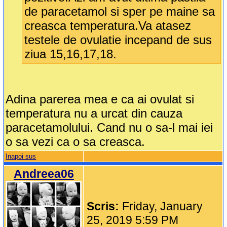
de paracetamol si sper pe maine sa
creasca temperatura.Va atasez
testele de ovulatie incepand de sus
ziua 15,16,17,18.
Adina parerea mea e ca ai ovulat si
temperatura nu a urcat din cauza
paracetamolului. Cand nu o sa-l mai iei
o sa vezi ca o sa creasca.
Inapoi sus
Andreea06
Scris:
Friday, January
25, 2019 5:59 PM