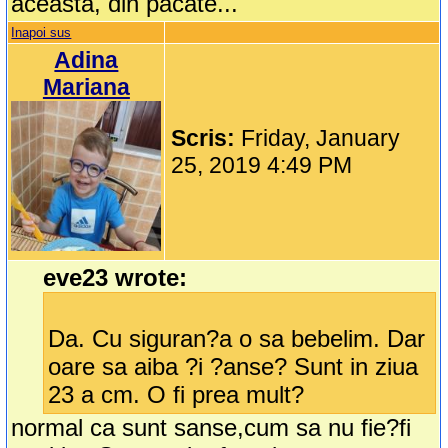
aceasta, din pacate...
Inapoi sus
Adina
Mariana
Scris:
Friday, January
25, 2019 4:49 PM
eve23 wrote:
Da. Cu siguran?a o sa bebelim. Dar
oare sa aiba ?i ?anse? Sunt in ziua
23 a cm. O fi prea mult?
normal ca sunt sanse,cum sa nu fie?fi