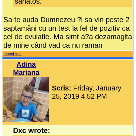
sanatos.
Sa te auda Dumnezeu ?i sa vin peste 2
saptamâni cu un test la fel de pozitiv ca
cel de ovulatie. Ma simt a?a dezamagita
de mine când vad ca nu raman
Inapoi sus
Adina
Mariana
Scris:
Friday, January
25, 2019 4:52 PM
Dxc wrote: