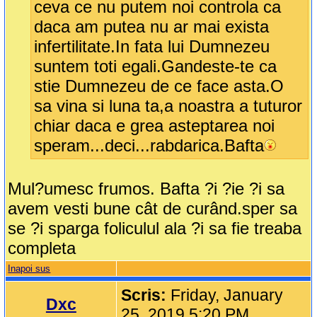
ceva ce nu putem noi controla ca
daca am putea nu ar mai exista
infertilitate.In fata lui Dumnezeu
suntem toti egali.Gandeste-te ca
stie Dumnezeu de ce face asta.O
sa vina si luna ta,a noastra a tuturor
chiar daca e grea asteptarea noi
speram...deci...rabdarica.Bafta
Mul?umesc frumos. Bafta ?i ?ie ?i sa
avem vesti bune cât de curând.sper sa
se ?i sparga foliculul ala ?i sa fie treaba
completa
Inapoi sus
Scris:
Friday, January
Dxc
25, 2019 5:20 PM