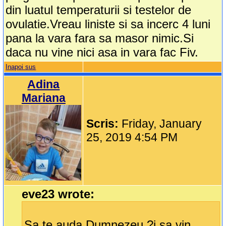
din luatul temperaturii si testelor de
ovulatie.Vreau liniste si sa incerc 4 luni
pana la vara fara sa masor nimic.Si
daca nu vine nici asa in vara fac Fiv.
Inapoi sus
Adina
Mariana
Scris:
Friday, January
25, 2019 4:54 PM
eve23 wrote:
Sa te auda Dumnezeu ?i sa vin