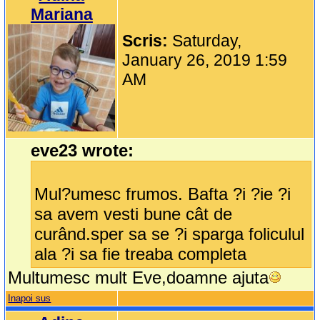
Mariana
Scris:
Saturday,
January 26, 2019 1:59
AM
eve23 wrote:
Mul?umesc frumos. Bafta ?i ?ie ?i
sa avem vesti bune cât de
curând.sper sa se ?i sparga foliculul
ala ?i sa fie treaba completa
Multumesc mult Eve,doamne ajuta
Inapoi sus