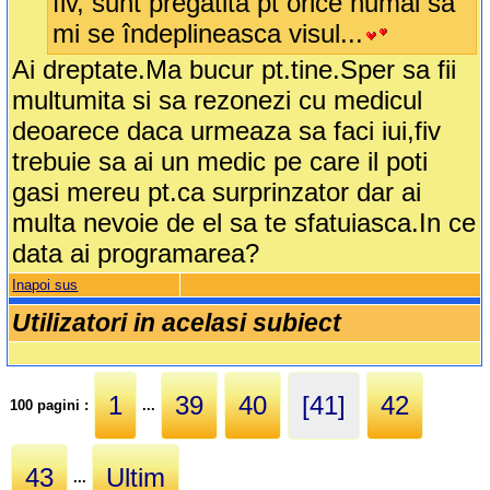
fiv, sunt pregatita pt orice numai sa
mi se îndeplineasca visul...
Ai dreptate.Ma bucur pt.tine.Sper sa fii
multumita si sa rezonezi cu medicul
deoarece daca urmeaza sa faci iui,fiv
trebuie sa ai un medic pe care il poti
gasi mereu pt.ca surprinzator dar ai
multa nevoie de el sa te sfatuiasca.In ce
data ai programarea?
Inapoi sus
Utilizatori in acelasi subiect
1
39
40
[41]
42
100 pagini :
...
43
Ultim
...