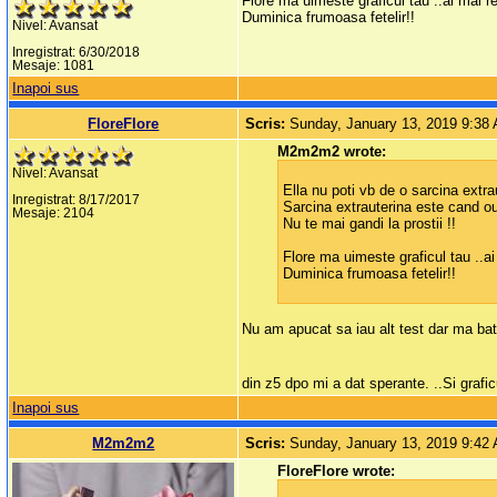
Flore ma uimeste graficul tau ..ai mai r
Duminica frumoasa fetelir!!
Nivel: Avansat
Inregistrat: 6/30/2018
Mesaje: 1081
Inapoi sus
FloreFlore
Scris:
Sunday, January 13, 2019 9:38
M2m2m2 wrote:
Nivel: Avansat
Ella nu poti vb de o sarcina extrau
Inregistrat: 8/17/2017
Sarcina extrauterina este cand ou
Mesaje: 2104
Nu te mai gandi la prostii !!
Flore ma uimeste graficul tau ..a
Duminica frumoasa fetelir!!
Nu am apucat sa iau alt test dar ma bat
din z5 dpo mi a dat sperante. ..Si grafic
Inapoi sus
M2m2m2
Scris:
Sunday, January 13, 2019 9:42
FloreFlore wrote: