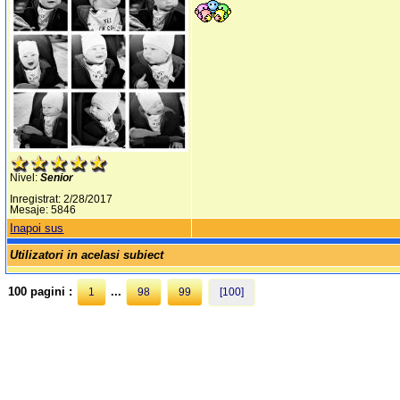
Nivel:
Senior
Inregistrat: 2/28/2017
Mesaje: 5846
Inapoi sus
Utilizatori in acelasi subiect
100 pagini :
...
1
98
99
[100]