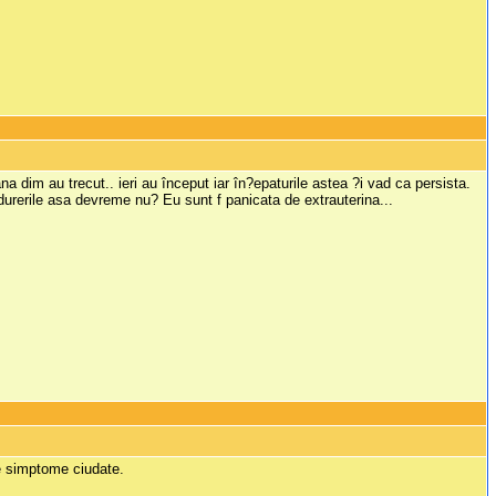
a dim au trecut.. ieri au început iar în?epaturile astea ?i vad ca persista.
 durerile asa devreme nu? Eu sunt f panicata de extrauterina...
te simptome ciudate.