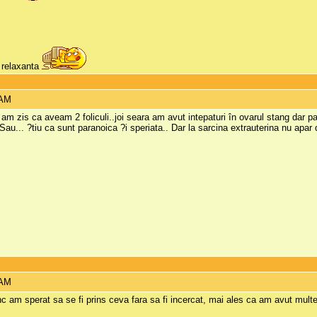
i relaxanta
 AM
am zis ca aveam 2 foliculi..joi seara am avut intepaturi în ovarul stang dar pan
 Sau... ?tiu ca sunt paranoica ?i speriata.. Dar la sarcina extrauterina nu apar
 AM
c am sperat sa se fi prins ceva fara sa fi incercat, mai ales ca am avut mul