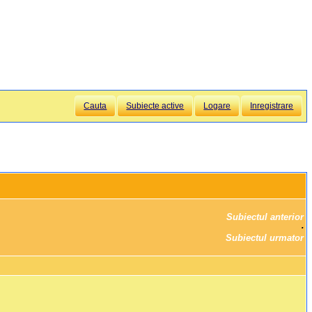
Cauta
Subiecte active
Logare
Inregistrare
Subiectul anterior
		·

Subiectul urmator