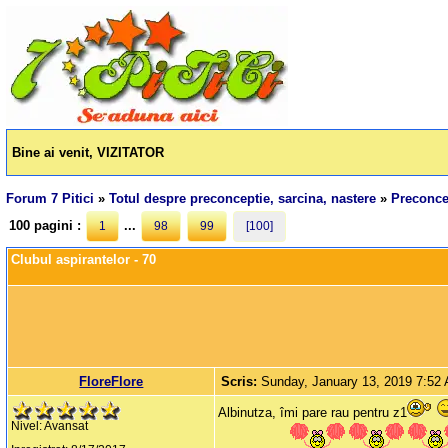
Bine ai venit, VIZITATOR
Forum 7 Pitici
»
Totul despre preconceptie, sarcina, nastere
»
Preconcep
100 pagini :
...
1
98
99
[100]
Clubul aspirantelor - 70
FloreFlore
Scris:
Sunday, January 13, 2019 7:52
Albinutza, îmi pare rau pentru z1
Nivel: Avansat