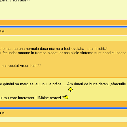
epetat vreun test??
 AM
terina sau una normala daca nici nu a fost ovulatia ..stai linistita!
l fecundat ramane in trompa blocat iar posibilele sintome sunt cand el incepe
i mai repetat vreun test??
e gândul sa merg sa iau unul la prânz ....Am dureri de burta,deranj ,sfarcuril
ul tau este interesant !!!Mâine testezi ?
 AM