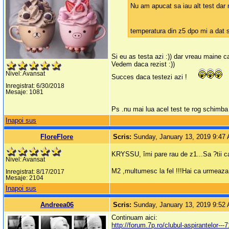
Nu am apucat sa iau alt test dar 
temperatura din z5 dpo mi a dat sp
Si eu as testa azi :)) dar vreau maine c
Vedem daca rezist :))
Nivel: Avansat
Succes daca testezi azi !
Inregistrat: 6/30/2018
Mesaje: 1081
Ps .nu mai lua acel test te rog schim
Inapoi sus
FloreFlore
Scris:
Sunday, January 13, 2019 9:47
KRYSSU, îmi pare rau de z1...Sa ?tii ca 
Nivel: Avansat
M2 ,multumesc la fel !!!Hai ca urmeaza
Inregistrat: 8/17/2017
Mesaje: 2104
Inapoi sus
Andreea06
Scris:
Sunday, January 13, 2019 9:52
Continuam aici:
http://forum.7p.ro/clubul-aspirantelo