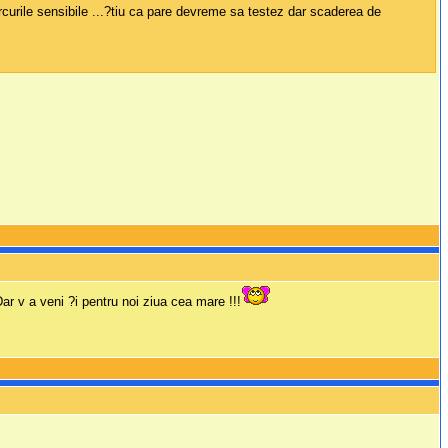
rcurile sensibile ...?tiu ca pare devreme sa testez dar scaderea de
ar v a veni ?i pentru noi ziua cea mare !!!