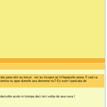
dar pana dim au trecut.. ieri au început iar în?epaturile astea ?i vad ca
rauterina nu apar durerile asa devreme nu? Eu sunt f panicata de
 dezvolte acolo in trompa deci nici vorba de asa ceva !