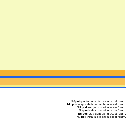
NU poti
posta subiecte noi in acest forum.
NU poti
raspunde la subiecte in acest forum.
NU poti
sterge postari in acest forum.
Nu poti
edita postari in acest forum.
Nu poti
crea sondaje in acest forum.
Nu poti
vota in sondaj in acest forum.