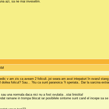
na azi, sa ne mai inveselim.
 AM
edic v am zis ca aveam 2 foliculi..joi seara am avut intepaturi în ovarul stang 
l doilea folicul? Sau... ?tiu ca sunt paranoica ?i speriata.. Dar la sarcina ext
 sau una normala daca nici nu a fost ovulatia ..stai linistita!
ndat ramane in trompa blocat iar posibilele sintome sunt cand el incepe sa se