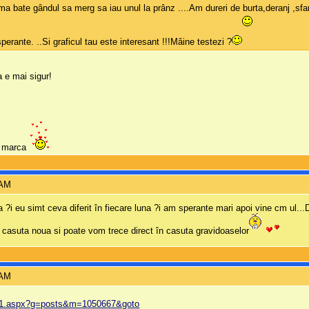
ma bate gândul sa merg sa iau unul la prânz ....Am dureri de burta,deranj ,sfa
erante. ..Si graficul tau este interesant !!!Mâine testezi ?
a e mai sigur!
ba marca
 AM
?i eu simt ceva diferit în fiecare luna ?i am sperante mari apoi vine cm ul...D
 casuta noua si poate vom trece direct în casuta gravidoaselor
 AM
r---71.aspx?g=posts&m=1050667&goto