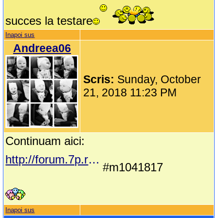
succes la testare
Inapoi sus
Andreea06
Scris:
Sunday, October
21, 2018 11:23 PM
Continuam aici:
http://forum.7p.ro/clubul-aspirantelor---68.aspx?g=posts&m=1041817&goto
#m1041817
Inapoi sus