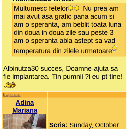
Multumesc fetelor
Nu prea am
mai avut asa grafic pana acum si
am o speranta, am beblit toata luna
din doua in doua zile sau peste 3
am o speranta abia astept sa vad
temperatura din zilele urmatoare
Albinutza30 succes, Doamne-ajuta sa
fie implantarea. Tin pumnii ?i eu pt tine!
Inapoi sus
Adina
Mariana
Scris:
Sunday, October