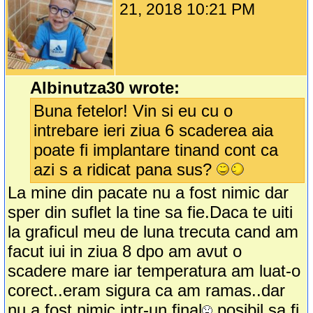
21, 2018 10:21 PM
Albinutza30 wrote:
Buna fetelor! Vin si eu cu o
intrebare ieri ziua 6 scaderea aia
poate fi implantare tinand cont ca
azi s a ridicat pana sus?
La mine din pacate nu a fost nimic dar
sper din suflet la tine sa fie.Daca te uiti
la graficul meu de luna trecuta cand am
facut iui in ziua 8 dpo am avut o
scadere mare iar temperatura am luat-o
corect..eram sigura ca am ramas..dar
nu a fost nimic intr-un final
posibil sa fi