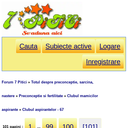
Cauta
Subiecte active
Logare
Inregistrare
Forum 7 Pitici
»
Totul despre preconceptie, sarcina,
nastere
»
Preconceptie si fertilitate
»
Clubul mamicilor
aspirante
»
Clubul aspirantelor - 67
1
99
100
[101]
101 pagini :
...