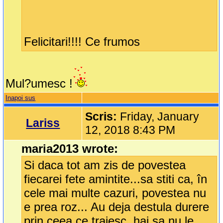
Felicitari!!!! Ce frumos
Mul?umesc !
Inapoi sus
Scris:
Friday, January
Lariss
12, 2018 8:43 PM
maria2013 wrote:
Si daca tot am zis de povestea
fiecarei fete amintite...sa stiti ca, în
cele mai multe cazuri, povestea nu
e prea roz... Au deja destula durere
prin ceea ce traiesc, hai sa nu le