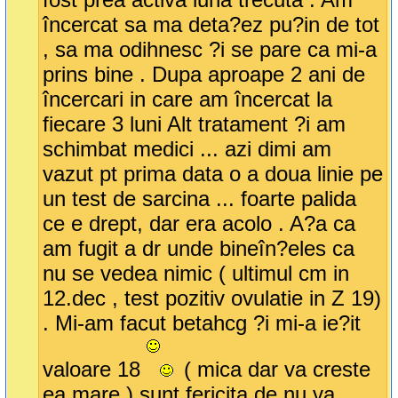
încercat sa ma deta?ez pu?in de tot
, sa ma odihnesc ?i se pare ca mi-a
prins bine . Dupa aproape 2 ani de
încercari in care am încercat la
fiecare 3 luni Alt tratament ?i am
schimbat medici ... azi dimi am
vazut pt prima data o a doua linie pe
un test de sarcina ... foarte palida
ce e drept, dar era acolo . A?a ca
am fugit a dr unde bineîn?eles ca
nu se vedea nimic ( ultimul cm in
12.dec , test pozitiv ovulatie in Z 19)
. Mi-am facut betahcg ?i mi-a ie?it
valoare 18
( mica dar va creste
ea mare ) sunt fericita de nu va