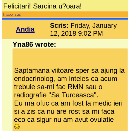
Felicitari! Sarcina u?oara!
Inapoi sus
Scris:
Friday, January
Andia
12, 2018 9:02 PM
Yna86 wrote:
Saptamana viitoare sper sa ajung la
endocrinolog, am inteles ca acum
trebuie sa-mi fac RMN sau o
radiografie "Sa Turceasca".
Eu ma oftic ca am fost la medic ieri
si a zis ca nu are rost sa-mi faca
eco ca sigur nu am avut ovulatie