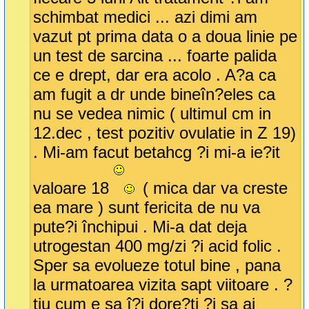
schimbat medici ... azi dimi am
vazut pt prima data o a doua linie pe
un test de sarcina ... foarte palida
ce e drept, dar era acolo . A?a ca
am fugit a dr unde bineîn?eles ca
nu se vedea nimic ( ultimul cm in
12.dec , test pozitiv ovulatie in Z 19)
. Mi-am facut betahcg ?i mi-a ie?it
valoare 18
( mica dar va creste
ea mare ) sunt fericita de nu va
pute?i închipui . Mi-a dat deja
utrogestan 400 mg/zi ?i acid folic .
Sper sa evolueze totul bine , pana
la urmatoarea vizita sapt viitoare . ?
tiu cum e sa î?i dore?ti ?i sa ai