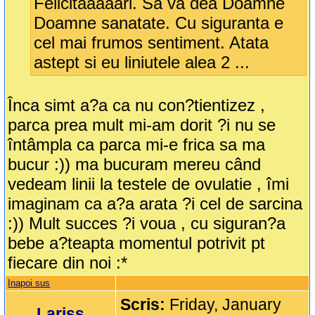
Felicitaaaaari. Sa va dea Doamne
Doamne sanatate. Cu siguranta e
cel mai frumos sentiment. Atata
astept si eu liniutele alea 2 ...
Înca simt a?a ca nu con?tientizez ,
parca prea mult mi-am dorit ?i nu se
întâmpla ca parca mi-e frica sa ma
bucur :)) ma bucuram mereu când
vedeam linii la testele de ovulatie , îmi
imaginam ca a?a arata ?i cel de sarcina
:)) Mult succes ?i voua , cu siguran?a
bebe a?teapta momentul potrivit pt
fiecare din noi :*
Inapoi sus
Scris:
Friday, January
Lariss