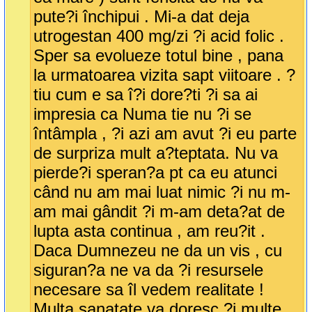
pute?i închipui . Mi-a dat deja
utrogestan 400 mg/zi ?i acid folic .
Sper sa evolueze totul bine , pana
la urmatoarea vizita sapt viitoare . ?
tiu cum e sa î?i dore?ti ?i sa ai
impresia ca Numa tie nu ?i se
întâmpla , ?i azi am avut ?i eu parte
de surpriza mult a?teptata. Nu va
pierde?i speran?a pt ca eu atunci
când nu am mai luat nimic ?i nu m-
am mai gândit ?i m-am deta?at de
lupta asta continua , am reu?it .
Daca Dumnezeu ne da un vis , cu
siguran?a ne va da ?i resursele
necesare sa îl vedem realitate !
Multa sanatate va doresc ?i multe