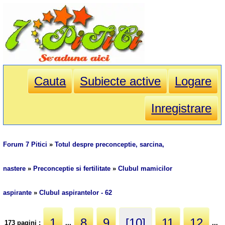
Cauta
Subiecte active
Logare
Inregistrare
Forum 7 Pitici
»
Totul despre preconceptie, sarcina,
nastere
»
Preconceptie si fertilitate
»
Clubul mamicilor
aspirante
»
Clubul aspirantelor - 62
1
8
9
[10]
11
12
173 pagini :
...
...