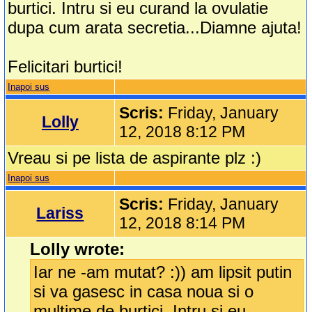
burtici. Intru si eu curand la ovulatie
dupa cum arata secretia...Diamne ajuta!
Felicitari burtici!
Inapoi sus
Scris:
Friday, January
Lolly
12, 2018 8:12 PM
Vreau si pe lista de aspirante plz :)
Inapoi sus
Scris:
Friday, January
Lariss
12, 2018 8:14 PM
Lolly wrote:
Iar ne -am mutat? :)) am lipsit putin
si va gasesc in casa noua si o
multime de burtici. Intru si eu