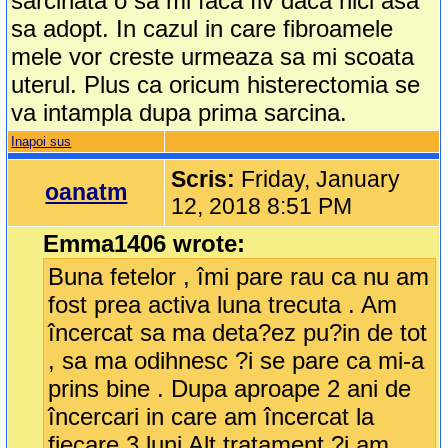
sarcinata o sa mi faca fiv daca nici asa
sa adopt. In cazul in care fibroamele
mele vor creste urmeaza sa mi scoata
uterul. Plus ca oricum histerectomia se
va intampla dupa prima sarcina.
Inapoi sus
Scris:
Friday, January
oanatm
12, 2018 8:51 PM
Emma1406 wrote:
Buna fetelor , îmi pare rau ca nu am
fost prea activa luna trecuta . Am
încercat sa ma deta?ez pu?in de tot
, sa ma odihnesc ?i se pare ca mi-a
prins bine . Dupa aproape 2 ani de
încercari in care am încercat la
fiecare 3 luni Alt tratament ?i am