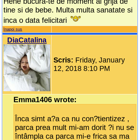
Hehe bucura-te de moment ai grija de
tine si de bebe. Multa multa sanatate si
inca o data felicitari
Inapoi sus
DiaCatalina
Scris:
Friday, January
12, 2018 8:10 PM
Emma1406 wrote:
Înca simt a?a ca nu con?tientizez ,
parca prea mult mi-am dorit ?i nu se
întâmpla ca parca mi-e frica sa ma