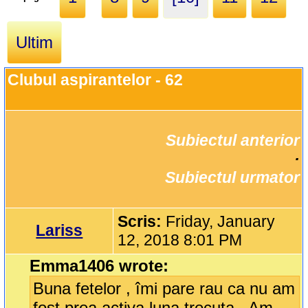
Ultim
Clubul aspirantelor - 62
Subiectul anterior
		·

Subiectul urmator
Scris:
Friday, January
Lariss
12, 2018 8:01 PM
Emma1406 wrote:
Buna fetelor , îmi pare rau ca nu am
fost prea activa luna trecuta . Am