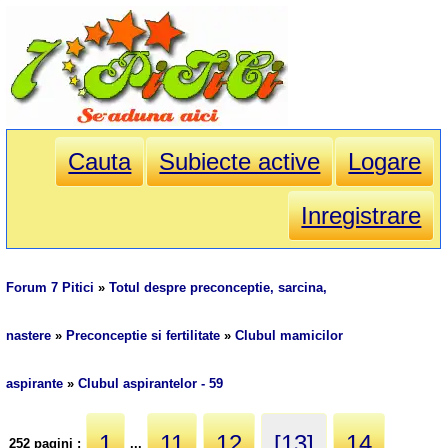
Cauta
Subiecte active
Logare
Inregistrare
Forum 7 Pitici
»
Totul despre preconceptie, sarcina,
nastere
»
Preconceptie si fertilitate
»
Clubul mamicilor
aspirante
»
Clubul aspirantelor - 59
1
11
12
[13]
14
252 pagini :
...