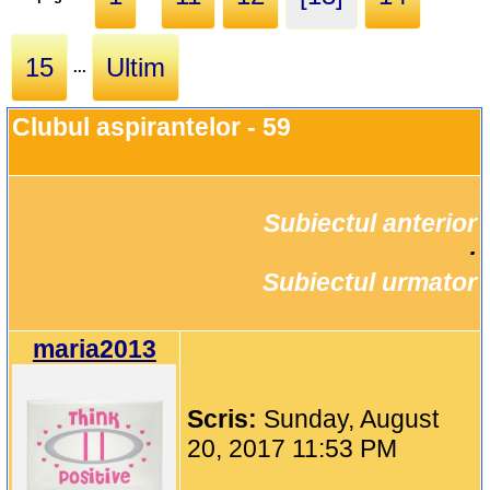
15
Ultim
...
Clubul aspirantelor - 59
Subiectul anterior
		·

Subiectul urmator
maria2013
Scris:
Sunday, August
20, 2017 11:53 PM