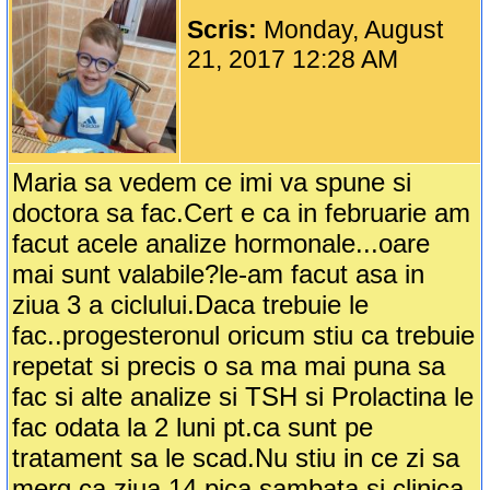
Scris:
Monday, August
21, 2017 12:28 AM
Maria sa vedem ce imi va spune si
doctora sa fac.Cert e ca in februarie am
facut acele analize hormonale...oare
mai sunt valabile?le-am facut asa in
ziua 3 a ciclului.Daca trebuie le
fac..progesteronul oricum stiu ca trebuie
repetat si precis o sa ma mai puna sa
fac si alte analize si TSH si Prolactina le
fac odata la 2 luni pt.ca sunt pe
tratament sa le scad.Nu stiu in ce zi sa
merg ca ziua 14 pica sambata si clinica