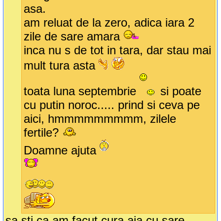
asa.
am reluat de la zero, adica iara 2
zile de sare amara
inca nu s de tot in tara, dar stau mai
mult tura asta
toata luna septembrie
si poate
cu putin noroc..... prind si ceva pe
aici, hmmmmmmmmm, zilele
fertile?
Doamne ajuta
sa sti ca am facut cura aia cu sare