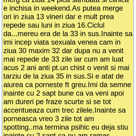
e inchisa in weekend.As putea merge
ori in ziua 13 vineri dar e mult prea
repede sau luni in ziua 16.Ciclul
da...mereu era de la 33 in sus.Inainte sa
imi incep viata sexuala venea cam in
ziua 30 maxim 32 dar dupa nu a venit
mai repede de 33 zile iar cum am luat
acus 2 ani anti pt.un chist o venit si mai
tarziu de la ziua 35 in sus.Si e atat de
aiurea ca porneste ft greu.Imi da semne
inainte cu 2 sapt bune ca va veni apoi
am dureri pe fraze scurte si se tot
accentueaza cum trec zilele.Inainte sa
porneasca vreo 3 zile tot am
spotting..ma termina psihic eu deja stiu
inainte cu 2 sapt.ca nu am ramas