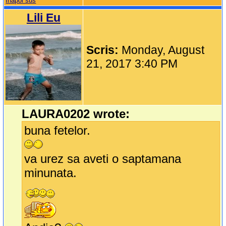
Inapoi sus
Lili Eu
Scris:
Monday, August
21, 2017 3:40 PM
LAURA0202 wrote:
buna fetelor.
va urez sa aveti o saptamana
minunata.