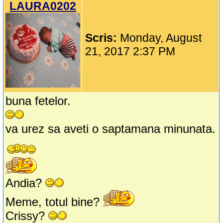
LAURA0202
Scris:
Monday, August
21, 2017 2:37 PM
buna fetelor.
va urez sa aveti o saptamana minunata.
Andia?
Meme, totul bine?
Crissy?