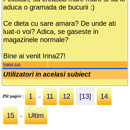
aduca o gramada de bucurii :)
Ce dieta cu sare amara? De unde ati
luat-o voi? Adica, se gaseste in
magazinele normale?
Bine ai venit Irina27!
Inapoi sus
Utilizatori in acelasi subiect
1
11
12
[13]
14
252 pagini :
...
15
Ultim
...