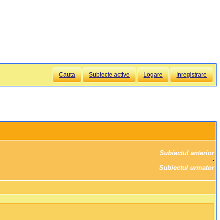
Cauta
Subiecte active
Logare
Inregistrare
Subiectul anterior
		·

Subiectul urmator