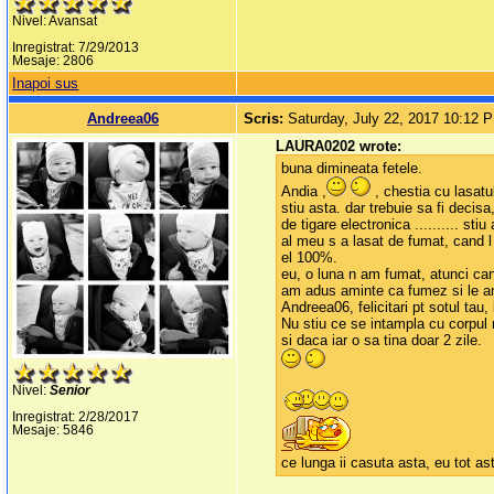
Nivel: Avansat
Inregistrat: 7/29/2013
Mesaje: 2806
Inapoi sus
Andreea06
Scris:
Saturday, July 22, 2017 10:12 
LAURA0202 wrote:
buna dimineata fetele.
Andia ,
, chestia cu lasatul
stiu asta. dar trebuie sa fi decisa
de tigare electronica .......... stiu
al meu s a lasat de fumat, cand l
el 100%.
eu, o luna n am fumat, atunci can
am adus aminte ca fumez si le am
Andreea06, felicitari pt sotul tau
Nu stiu ce se intampla cu corpul 
si daca iar o sa tina doar 2 zile.
Nivel:
Senior
Inregistrat: 2/28/2017
Mesaje: 5846
ce lunga ii casuta asta, eu tot as