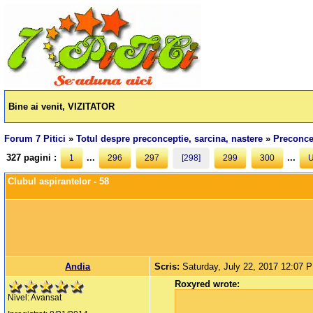
Bine ai venit, VIZITATOR
Forum 7 Pitici
»
Totul despre preconceptie, sarcina, nastere
»
Preconcep
327 pagini :
...
...
1
296
297
[298]
299
300
U
Clubul aspirantelor - 58
Andia
Scris:
Saturday, July 22, 2017 12:07 
Roxyred wrote:
Nivel: Avansat