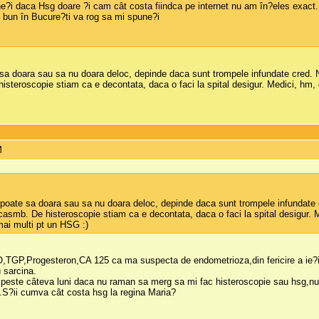
e?i daca Hsg doare ?i cam cât costa fiindca pe internet nu am în?eles exact.
g bun în Bucure?ti va rog sa mi spune?i
 doara sau sa nu doara deloc, depinde daca sunt trompele infundate cred. Nu a
isteroscopie stiam ca e decontata, daca o faci la spital desigur. Medici, hm
M
oate sa doara sau sa nu doara deloc, depinde daca sunt trompele infundate cre
 casmb. De histeroscopie stiam ca e decontata, daca o faci la spital desigur.
mai multi pt un HSG :)
,TGP,Progesteron,CA 125 ca ma suspecta de endometrioza,din fericire a ie?it 
 sarcina.
 peste câteva luni daca nu raman sa merg sa mi fac histeroscopie sau hsg,n
S?ii cumva cât costa hsg la regina Maria?