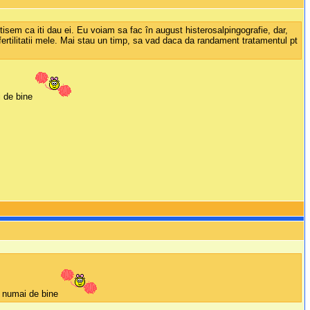
itisem ca iti dau ei. Eu voiam sa fac în august histerosalpingografie, dar,
infertilitatii mele. Mai stau un timp, sa vad daca da randament tratamentul pt
i de bine
im numai de bine