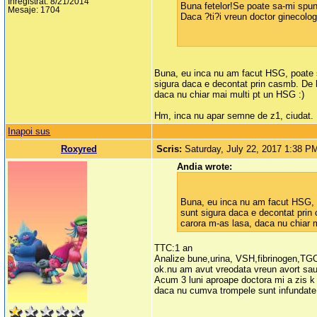
Inregistrat: 8/21/2014
Buna fetelor!Se poate sa-mi spun
Mesaje: 1704
Daca ?ti?i vreun doctor ginecolo
Buna, eu inca nu am facut HSG, poate sa
sigura daca e decontat prin casmb. De h
daca nu chiar mai multi pt un HSG :)
Hm, inca nu apar semne de z1, ciudat.
Inapoi sus
Roxyred
Scris:
Saturday, July 22, 2017 1:38 P
Andia wrote:
Buna, eu inca nu am facut HSG, p
sunt sigura daca e decontat prin
carora m-as lasa, daca nu chiar 
TTC:1 an
Analize bune,urina, VSH,fibrinogen,TGO
ok.nu am avut vreodata vreun avort sau
Acum 3 luni aproape doctora mi a zis k
daca nu cumva trompele sunt infundate.