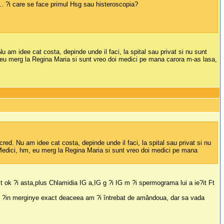
.. ?i care se face primul Hsg sau histeroscopia?
m idee cat costa, depinde unde il faci, la spital sau privat si nu sunt
, eu merg la Regina Maria si sunt vreo doi medici pe mana carora m-as lasa,
d. Nu am idee cat costa, depinde unde il faci, la spital sau privat si nu
 Medici, hm, eu merg la Regina Maria si sunt vreo doi medici pe mana
ok ?i asta,plus Chlamidia IG a,IG g ?i IG m ?i spermograma lui a ie?it Ft
u ?in merginye exact deaceea am ?i întrebat de amândoua, dar sa vada