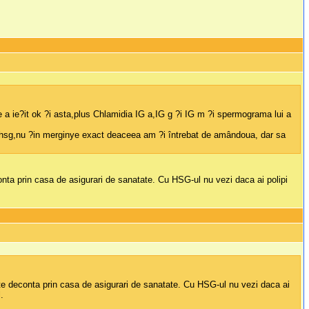
 ie?it ok ?i asta,plus Chlamidia IG a,IG g ?i IG m ?i spermograma lui a
 hsg,nu ?in merginye exact deaceea am ?i întrebat de amândoua, dar sa
onta prin casa de asigurari de sanatate. Cu HSG-ul nu vezi daca ai polipi
ate deconta prin casa de asigurari de sanatate. Cu HSG-ul nu vezi daca ai
.