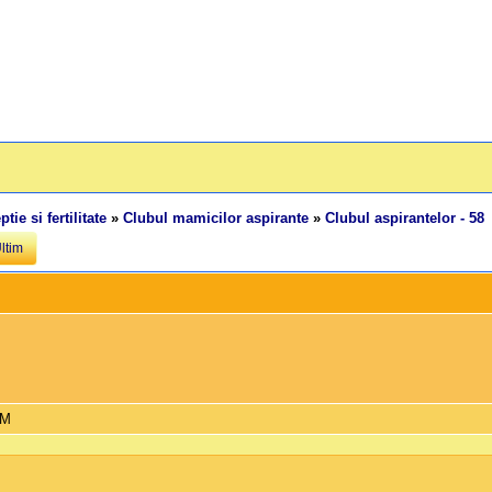
tie si fertilitate
»
Clubul mamicilor aspirante
»
Clubul aspirantelor - 58
ltim
PM