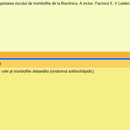
starea riscului de trombofilie de la Bioclinica. A inclus: Factorul II, V Leide
M
cele pt trombofilie dobandita (sindromul antifosfolipidic).