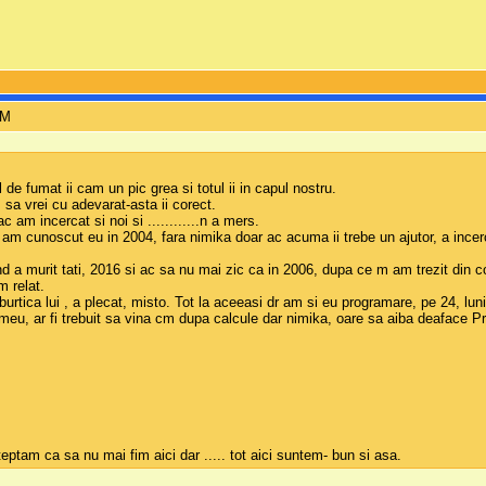
PM
 de fumat ii cam un pic grea si totul ii in capul nostru.
, sa vrei cu adevarat-asta ii corect.
 ac am incercat si noi si ............n a mers.
 am cunoscut eu in 2004, fara nimika doar ac acuma ii trebe un ajutor, a incerc
d a murit tati, 2016 si ac sa nu mai zic ca in 2006, dupa ce m am trezit din c
 relat.
, burtica lui , a plecat, misto. Tot la aceeasi dr am si eu programare, pe 24, 
meu, ar fi trebuit sa vina cm dupa calcule dar nimika, oare sa aiba deaface P
teptam ca sa nu mai fim aici dar ..... tot aici suntem- bun si asa.