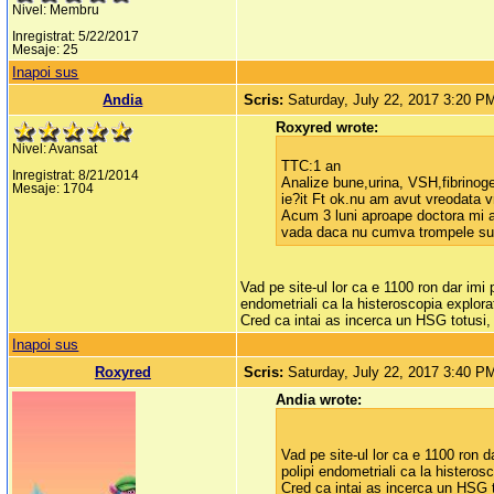
Nivel: Membru
Inregistrat: 5/22/2017
Mesaje: 25
Inapoi sus
Andia
Scris:
Saturday, July 22, 2017 3:20 P
Roxyred wrote:
Nivel: Avansat
TTC:1 an
Inregistrat: 8/21/2014
Analize bune,urina, VSH,fibrinog
Mesaje: 1704
ie?it Ft ok.nu am avut vreodata v
Acum 3 luni aproape doctora mi 
vada daca nu cumva trompele sun
Vad pe site-ul lor ca e 1100 ron dar im
endometriali ca la histeroscopia explora
Cred ca intai as incerca un HSG totusi, 
Inapoi sus
Roxyred
Scris:
Saturday, July 22, 2017 3:40 P
Andia wrote:
Vad pe site-ul lor ca e 1100 ron 
polipi endometriali ca la histeros
Cred ca intai as incerca un HSG to