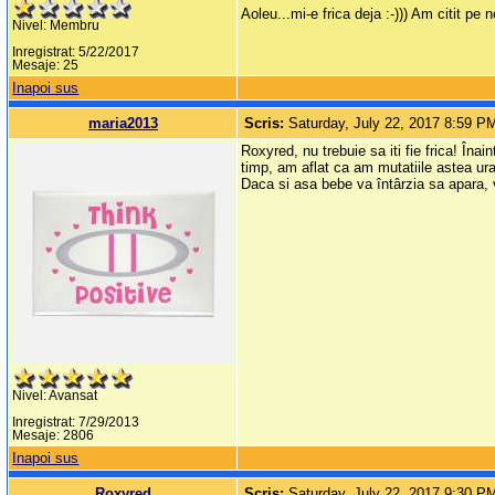
Aoleu...mi-e frica deja :-))) Am citit pe
Nivel: Membru
Inregistrat: 5/22/2017
Mesaje: 25
Inapoi sus
maria2013
Scris:
Saturday, July 22, 2017 8:59 P
Roxyred, nu trebuie sa iti fie frica! Îna
timp, am aflat ca am mutatiile astea urat
Daca si asa bebe va întârzia sa apara, v
Nivel: Avansat
Inregistrat: 7/29/2013
Mesaje: 2806
Inapoi sus
Roxyred
Scris:
Saturday, July 22, 2017 9:30 P