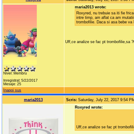
maria2013 wrote:
Roxyred, nu trebuie sa iti fie fri
intre timp, am aflat ca am mutatii
trombofilie. Daca si asa bebe va î
Uff,ce analize se fac pt trombofilie,sa
Nivel: Membru
Inregistrat: 5/22/2017
Mesaje: 25
Inapoi sus
maria2013
Scris:
Saturday, July 22, 2017 9:54 P
Roxyred wrote:
Uff,ce analize se fac pt trombofi