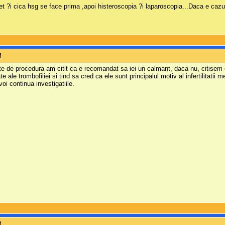
 net ?i cica hsg se face prima ,apoi histeroscopia ?i laparoscopia...Daca e cazu
M
inte de procedura am citit ca e recomandat sa iei un calmant, daca nu, citisem c
e ale trombofiliei si tind sa cred ca ele sunt principalul motiv al infertilitati
oi continua investigatiile.
M