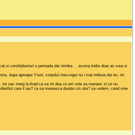
at si ceroti/plasturi o perioada dar nimika.... acuma trebe doar as vrea si
oma, dupa aproape 3 luni, corpului meu-sigur nu i mai trebuia dar eu, mi
luni, tre sac merg la Arad ca sa mi dea ce am voie sa mananc si ce nu.
rofertilul care il iau? ca sa mareasca durata cm ului? sa vedem, cand vine