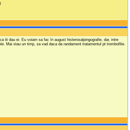
l
a iti dau ei. Eu voiam sa fac în august histerosalpingografie, dar, intre
i mele. Mai stau un timp, sa vad daca da randament tratamentul pt trombofilie.