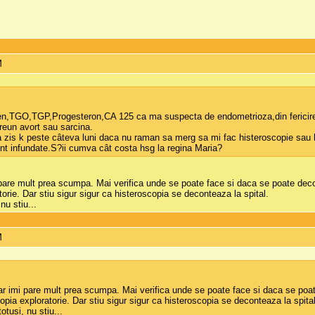
M
en,TGO,TGP,Progesteron,CA 125 ca ma suspecta de endometrioza,din fericire a
reun avort sau sarcina.
a zis k peste câteva luni daca nu raman sa merg sa mi fac histeroscopie sau
t infundate.S?ii cumva cât costa hsg la regina Maria?
i pare mult prea scumpa. Mai verifica unde se poate face si daca se poate dec
torie. Dar stiu sigur sigur ca histeroscopia se deconteaza la spital.
nu stiu...
M
dar imi pare mult prea scumpa. Mai verifica unde se poate face si daca se po
copia exploratorie. Dar stiu sigur sigur ca histeroscopia se deconteaza la spital
tusi, nu stiu...