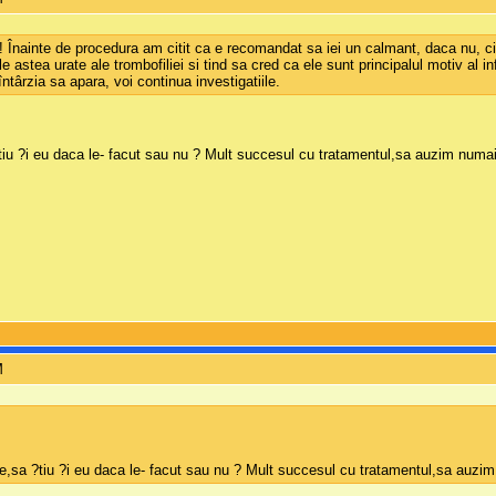
ca! Înainte de procedura am citit ca e recomandat sa iei un calmant, daca nu, c
le astea urate ale trombofiliei si tind sa cred ca ele sunt principalul motiv al 
ntârzia sa apara, voi continua investigatiile.
 ?tiu ?i eu daca le- facut sau nu ? Mult succesul cu tratamentul,sa auzim numa
M
lie,sa ?tiu ?i eu daca le- facut sau nu ? Mult succesul cu tratamentul,sa auz