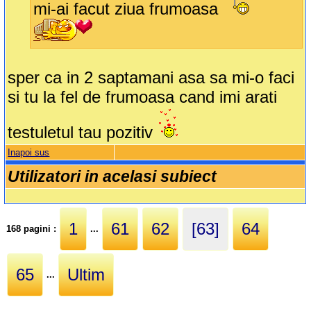
mi-ai facut ziua frumoasa
sper ca in 2 saptamani asa sa mi-o faci
si tu la fel de frumoasa cand imi arati
testuletul tau pozitiv
Inapoi sus
Utilizatori in acelasi subiect
1
61
62
[63]
64
168 pagini :
...
65
Ultim
...