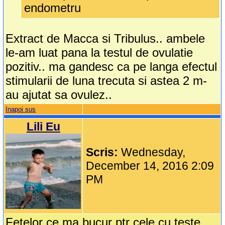
endometru
Extract de Macca si Tribulus.. ambele
le-am luat pana la testul de ovulatie
pozitiv.. ma gandesc ca pe langa efectul
stimularii de luna trecuta si astea 2 m-
au ajutat sa ovulez..
Inapoi sus
Lili Eu
Scris:
Wednesday,
December 14, 2016 2:09
PM
Fetelor ce ma bucur ptr cele cu teste