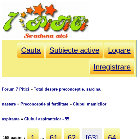
Cauta
Subiecte active
Logare
Inregistrare
Forum 7 Pitici
»
Totul despre preconceptie, sarcina,
nastere
»
Preconceptie si fertilitate
»
Clubul mamicilor
aspirante
»
Clubul aspirantelor - 55
1
61
62
[63]
64
168 pagini :
...