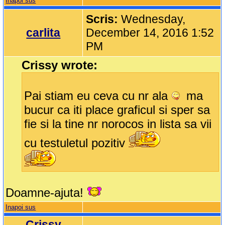
Inapoi sus
Scris:
Wednesday,
carlita
December 14, 2016 1:52
PM
Crissy wrote:
Pai stiam eu ceva cu nr ala
ma
bucur ca iti place graficul si sper sa
fie si la tine nr norocos in lista sa vii
cu testuletul pozitiv
Doamne-ajuta!
Inapoi sus
Crissy