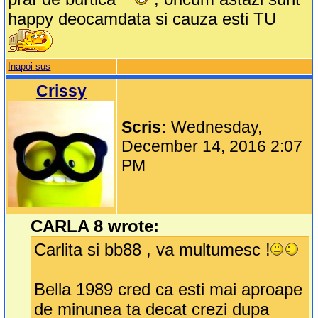
happy deocamdata si cauza esti TU
Inapoi sus
Crissy
Scris:
Wednesday,
December 14, 2016 2:07
PM
CARLA 8 wrote:
Carlita si bb88 , va multumesc !
Bella 1989 cred ca esti mai aproape
de minunea ta decat crezi dupa