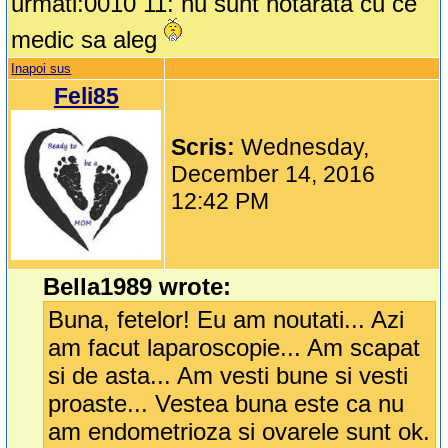
urmati:0010 11: nu sunt hotarâta cu ce
medic sa aleg
Inapoi sus
Feli85
Scris:
Wednesday,
December 14, 2016
12:42 PM
Bella1989 wrote:
Buna, fetelor! Eu am noutati... Azi
am facut laparoscopie... Am scapat
si de asta... Am vesti bune si vesti
proaste... Vestea buna este ca nu
am endometrioza si ovarele sunt ok.