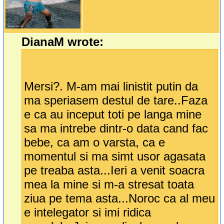
DianaM wrote:
Mersi?. M-am mai linistit putin da
ma speriasem destul de tare..Faza
e ca au inceput toti pe langa mine
sa ma intrebe dintr-o data cand fac
bebe, ca am o varsta, ca e
momentul si ma simt usor agasata
pe treaba asta...Ieri a venit soacra
mea la mine si m-a stresat toata
ziua pe tema asta...Noroc ca al meu
e intelegator si imi ridica