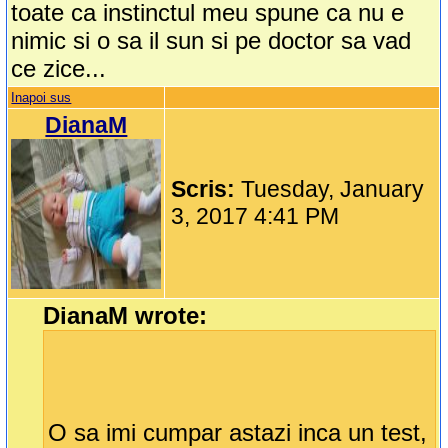
toate ca instinctul meu spune ca nu e
nimic si o sa il sun si pe doctor sa vad
ce zice...
Inapoi sus
DianaM
Scris:
Tuesday, January
3, 2017 4:41 PM
DianaM wrote:
O sa imi cumpar astazi inca un test,