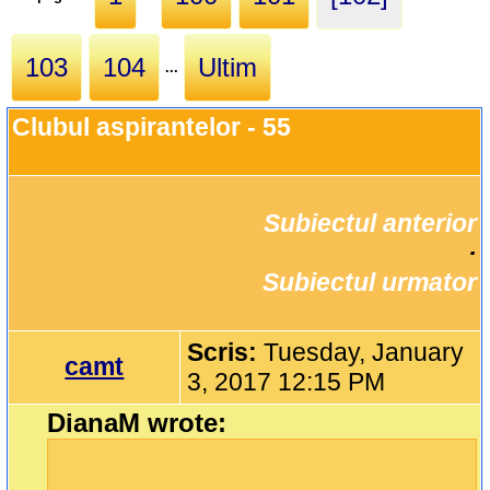
103
104
Ultim
...
Clubul aspirantelor - 55
Subiectul anterior
		·

Subiectul urmator
Scris:
Tuesday, January
camt
3, 2017 12:15 PM
DianaM wrote: