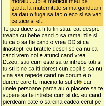
moralul...Joi e medicul meu de
garda la maternitate si ma gandeam
sa dau o fuga sa fac o eco si sa vad
ce zice si el..
Te poti duce sa fi tu linistita. cat despre
treaba cu bebe cand o sa ramai zile si
tu ca o sa fie cand o vrea DD si ca
ilnastepti cu bratele deschise ca nu ca
cand vrem noi e atunci cand vrea
D.zeu. stiu cum este sa te intrebe toti si
tu sti bine ca iti dorest cun copil si sa nu
vina asa repede cand ne dorum e o
durere care te macina la suflet
dar
unele persoane parca au o placere sa te
supere sa te intrebe cum si dc. eu cand
pierdeam cate o sarcina cadea cerul pe