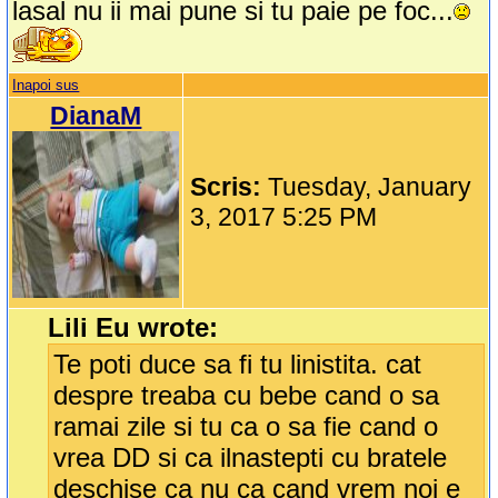
lasal nu ii mai pune si tu paie pe foc...
Inapoi sus
DianaM
Scris:
Tuesday, January
3, 2017 5:25 PM
Lili Eu wrote:
Te poti duce sa fi tu linistita. cat
despre treaba cu bebe cand o sa
ramai zile si tu ca o sa fie cand o
vrea DD si ca ilnastepti cu bratele
deschise ca nu ca cand vrem noi e