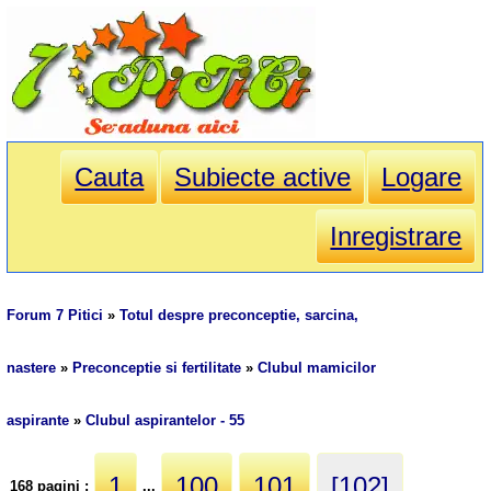
Cauta
Subiecte active
Logare
Inregistrare
Forum 7 Pitici
»
Totul despre preconceptie, sarcina,
nastere
»
Preconceptie si fertilitate
»
Clubul mamicilor
aspirante
»
Clubul aspirantelor - 55
1
100
101
[102]
168 pagini :
...