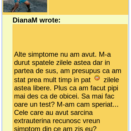
DianaM wrote:
Alte simptome nu am avut. M-a
durut spatele zilele astea dar in
partea de sus, am presupus ca am
stat prea mult timp in pat
zilele
astea libere. Plus ca am facut pipi
mai des ca de obicei. Sa mai fac
oare un test? M-am cam speriat...
Cele care au avut sarcina
extrauterina recunosc vreun
simptom din ce am zis eu?