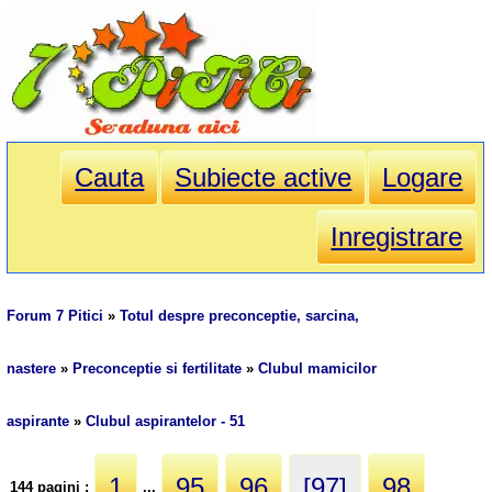
Cauta
Subiecte active
Logare
Inregistrare
Forum 7 Pitici
»
Totul despre preconceptie, sarcina,
nastere
»
Preconceptie si fertilitate
»
Clubul mamicilor
aspirante
»
Clubul aspirantelor - 51
1
95
96
[97]
98
144 pagini :
...