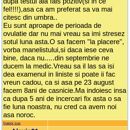
dupa testul ala fals pozitiv(si in ce
fel!!!!),asa ca am preferat sa va mai
citesc din umbra..
Eu sunt aproape de perioada de
ovulatie dar nu mai vreau sa imi stresez
sotul luna asta.O sa facem "la placere",
vorba manelistului,si daca iese ceva
bine, daca nu.....din septembrie ne
ducem la medic.Vreau sa il las sa isi
dea examenul in liniste si poate ii fac
vreun cadou, ca si asa pe 23 august
facem 8ani de casnicie.Ma indoiesc insa
ca dupa 5 ani de incercari fix asta o sa
fie luna noastra, nu cred ca avem noi
asa noroc.
Inapoi sus