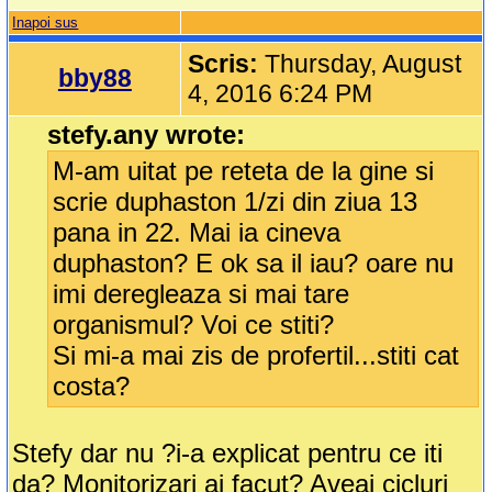
Inapoi sus
Scris:
Thursday, August
bby88
4, 2016 6:24 PM
stefy.any wrote:
M-am uitat pe reteta de la gine si
scrie duphaston 1/zi din ziua 13
pana in 22. Mai ia cineva
duphaston? E ok sa il iau? oare nu
imi deregleaza si mai tare
organismul? Voi ce stiti?
Si mi-a mai zis de profertil...stiti cat
costa?
Stefy dar nu ?i-a explicat pentru ce iti
da? Monitorizari ai facut? Aveai cicluri