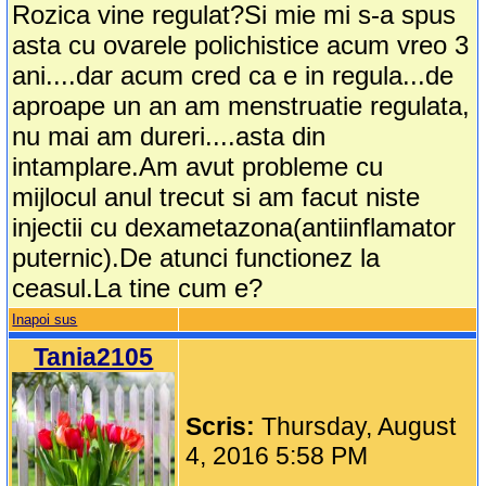
Rozica vine regulat?Si mie mi s-a spus
asta cu ovarele polichistice acum vreo 3
ani....dar acum cred ca e in regula...de
aproape un an am menstruatie regulata,
nu mai am dureri....asta din
intamplare.Am avut probleme cu
mijlocul anul trecut si am facut niste
injectii cu dexametazona(antiinflamator
puternic).De atunci functionez la
ceasul.La tine cum e?
Inapoi sus
Tania2105
Scris:
Thursday, August
4, 2016 5:58 PM