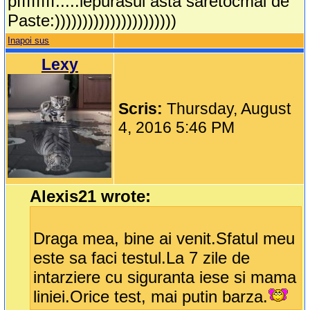
pffffffff.....iepurasul asta saretocmai de
Paste:))))))))))))))))))))))
Inapoi sus
Lexy
Scris:
Thursday, August
4, 2016 5:46 PM
Alexis21 wrote:
Draga mea, bine ai venit.Sfatul meu
este sa faci testul.La 7 zile de
intarziere cu siguranta iese si mama
liniei.Orice test, mai putin barza.