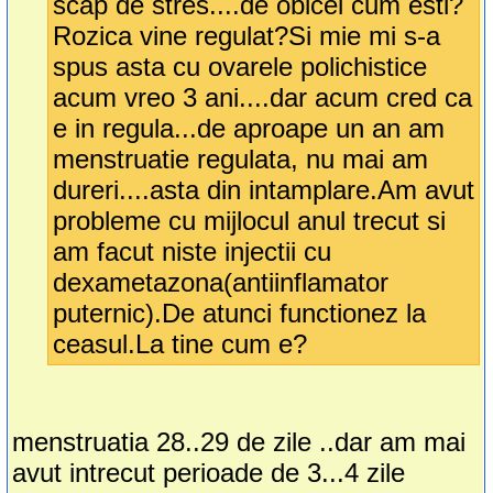
scap de stres....de obicei cum esti?
Rozica vine regulat?Si mie mi s-a
spus asta cu ovarele polichistice
acum vreo 3 ani....dar acum cred ca
e in regula...de aproape un an am
menstruatie regulata, nu mai am
dureri....asta din intamplare.Am avut
probleme cu mijlocul anul trecut si
am facut niste injectii cu
dexametazona(antiinflamator
puternic).De atunci functionez la
ceasul.La tine cum e?
menstruatia 28..29 de zile ..dar am mai
avut intrecut perioade de 3...4 zile