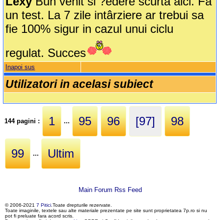
Lexy
Bun venit si ?edere scurta aici. Fa
un test. La 7 zile intârziere ar trebui sa
fie 100% sigur in cazul unui ciclu
regulat. Succes
Inapoi sus
Utilizatori in acelasi subiect
1
95
96
[97]
98
144 pagini :
...
99
Ultim
...
Main Forum Rss Feed
© 2006-2021
7 Pitici
.Toate drepturile rezervate.
Toate imaginile, textele sau alte materiale prezentate pe site sunt proprietatea 7p.ro si nu
pot fi preluate fara acord scris.