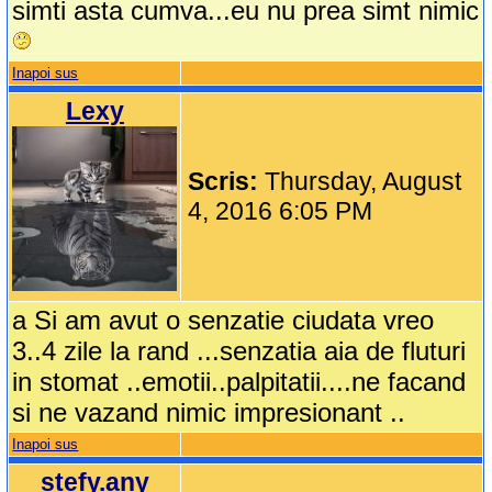
simti asta cumva...eu nu prea simt nimic
Inapoi sus
Lexy
Scris:
Thursday, August
4, 2016 6:05 PM
a Si am avut o senzatie ciudata vreo
3..4 zile la rand ...senzatia aia de fluturi
in stomat ..emotii..palpitatii....ne facand
si ne vazand nimic impresionant ..
Inapoi sus
stefy.any