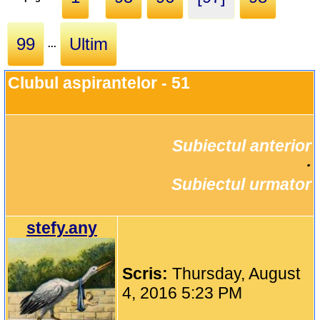
99
Ultim
...
Clubul aspirantelor - 51
Subiectul anterior
		·

Subiectul urmator
stefy.any
Scris:
Thursday, August
4, 2016 5:23 PM