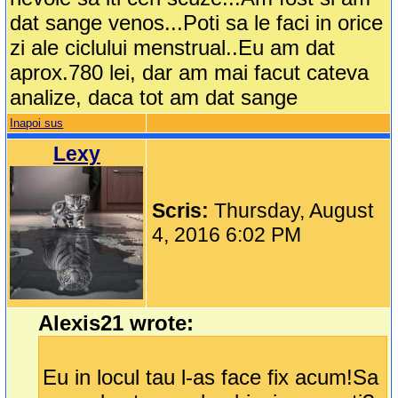
dat sange venos...Poti sa le faci in orice
zi ale ciclului menstrual..Eu am dat
aprox.780 lei, dar am mai facut cateva
analize, daca tot am dat sange
Inapoi sus
Lexy
Scris:
Thursday, August
4, 2016 6:02 PM
Alexis21 wrote:
Eu in locul tau l-as face fix acum!Sa