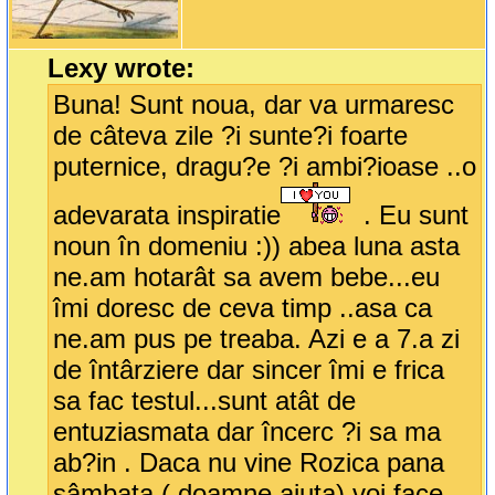
Lexy wrote:
Buna! Sunt noua, dar va urmaresc
de câteva zile ?i sunte?i foarte
puternice, dragu?e ?i ambi?ioase ..o
adevarata inspiratie
. Eu sunt
noun în domeniu :)) abea luna asta
ne.am hotarât sa avem bebe...eu
îmi doresc de ceva timp ..asa ca
ne.am pus pe treaba. Azi e a 7.a zi
de întârziere dar sincer îmi e frica
sa fac testul...sunt atât de
entuziasmata dar încerc ?i sa ma
ab?in . Daca nu vine Rozica pana
sâmbata ( doamne ajuta) voi face