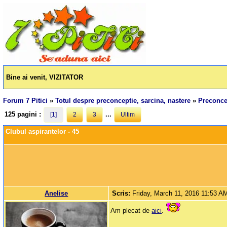
Bine ai venit, VIZITATOR
Forum 7 Pitici
»
Totul despre preconceptie, sarcina, nastere
»
Preconcep
125 pagini :
...
[1]
2
3
Ultim
Clubul aspirantelor - 45
Anelise
Scris:
Friday, March 11, 2016 11:53 A
Am plecat de
aici
.