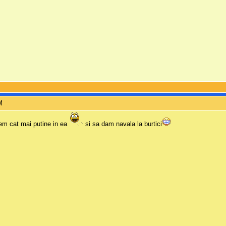
M
em cat mai putine in ea
si sa dam navala la burtici