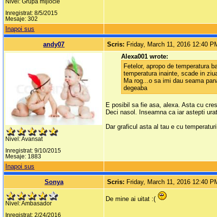
Nivel: Grupa mijlocie
Inregistrat: 8/5/2015
Mesaje: 302
Inapoi sus
andy07
Scris:
Friday, March 11, 2016 12:40 P
Alexa001 wrote:
Fetelor, apropo de temperatura ba
temperatura inainte, scade in ziua
Ma rog...o sa imi dau seama pana
degeaba
E posibil sa fie asa, alexa. Asta cu cre
Deci nasol. Inseamna ca iar astepti urat
Dar graficul asta al tau e cu temperaturi
Nivel: Avansat
Inregistrat: 9/10/2015
Mesaje: 1883
Inapoi sus
Sonya
Scris:
Friday, March 11, 2016 12:40 P
De mine ai uitat :(
Nivel: Ambasador
Inregistrat: 2/24/2016