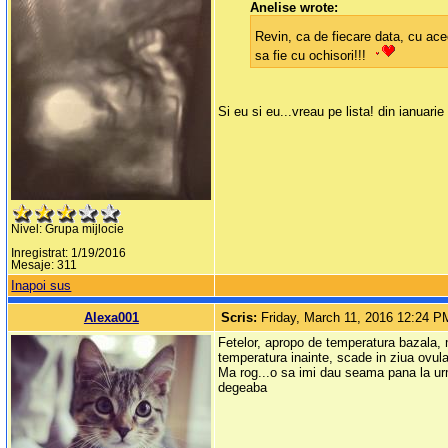
Anelise wrote:
Revin, ca de fiecare data, cu ace
sa fie cu ochisori!!!
Si eu si eu...vreau pe lista! din ianuari
Nivel: Grupa mijlocie
Inregistrat: 1/19/2016
Mesaje: 311
Inapoi sus
Alexa001
Scris:
Friday, March 11, 2016 12:24 P
Fetelor, apropo de temperatura bazala, 
temperatura inainte, scade in ziua ovulat
Ma rog...o sa imi dau seama pana la urm
degeaba