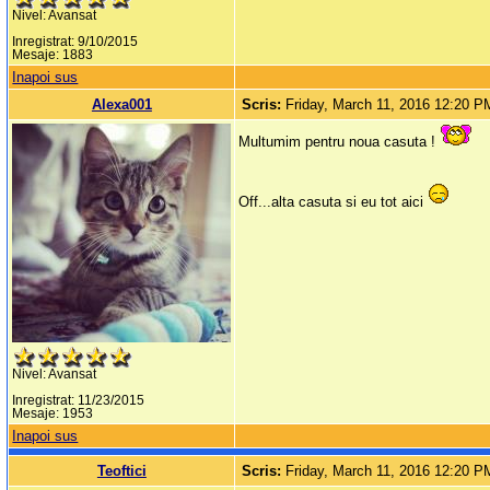
Nivel: Avansat
Inregistrat: 9/10/2015
Mesaje: 1883
Inapoi sus
Alexa001
Scris:
Friday, March 11, 2016 12:20 P
Multumim pentru noua casuta !
Off...alta casuta si eu tot aici
Nivel: Avansat
Inregistrat: 11/23/2015
Mesaje: 1953
Inapoi sus
Teoftici
Scris:
Friday, March 11, 2016 12:20 P