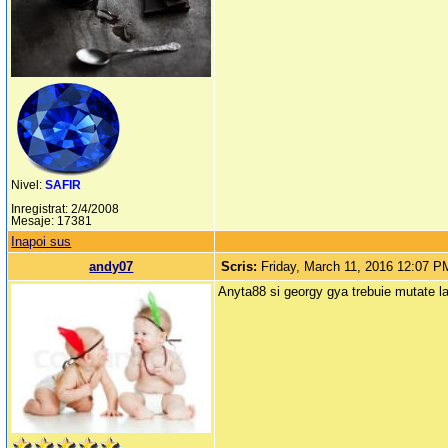
Nivel:
SAFIR
Inregistrat: 2/4/2008
Mesaje: 17381
Inapoi sus
andy07
Scris:
Friday, March 11, 2016 12:07 P
Anyta88 si georgy gya trebuie mutate l