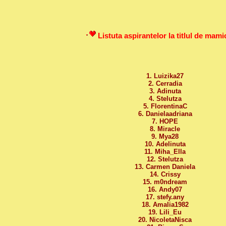
Listuta aspirantelor la titlul de mam
1. Luizika27
2. Cerradia
3. Adinuta
4. Stelutza
5. FlorentinaC
6. Danielaadriana
7. HOPE
8. Miracle
9. Mya28
10. Adelinuta
11. Miha_Ella
12. Stelutza
13. Carmen Daniela
14. Crissy
15. m0ndream
16. Andy07
17. stefy.any
18. Amalia1982
19. Lili_Eu
20. NicoletaNisca