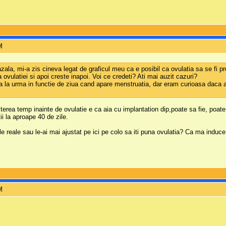
M
zala, mi-a zis cineva legat de graficul meu ca e posibil ca ovulatia sa se fi 
 ovulatiei si apoi creste inapoi. Voi ce credeti? Ati mai auzit cazuri?
 la urma in functie de ziua cand apare menstruatia, dar eram curioasa daca a 
sterea temp inainte de ovulatie e ca aia cu implantation dip,poate sa fie, poate
ii la aproape 40 de zile.
le reale sau le-ai mai ajustat pe ici pe colo sa iti puna ovulatia? Ca ma induce 
M