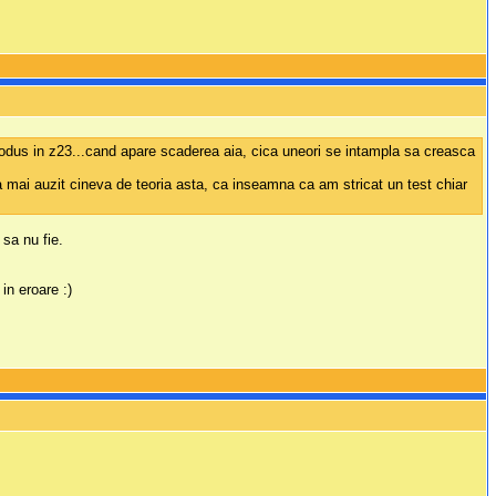
produs in z23...cand apare scaderea aia, cica uneori se intampla sa creasca
mai auzit cineva de teoria asta, ca inseamna ca am stricat un test chiar
 sa nu fie.
in eroare :)