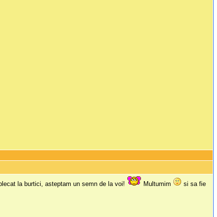
 plecat la burtici, asteptam un semn de la voi!
Multumim
si sa fie