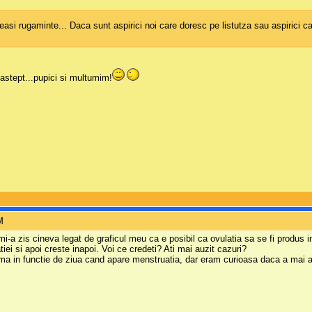
easi rugaminte... Daca sunt aspirici noi care doresc pe listutza sau aspirici c
e astept...pupici si multumim!
M
mi-a zis cineva legat de graficul meu ca e posibil ca ovulatia sa se fi produs
iei si apoi creste inapoi. Voi ce credeti? Ati mai auzit cazuri?
a in functie de ziua cand apare menstruatia, dar eram curioasa daca a mai au