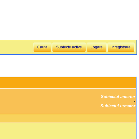
Cauta
Subiecte active
Logare
Inregistrare
Subiectul anterior
		·

Subiectul urmator