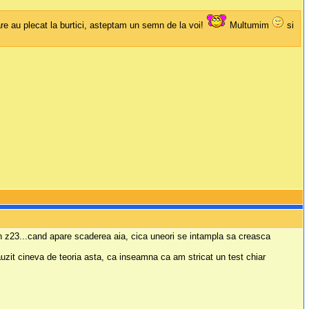
are au plecat la burtici, asteptam un semn de la voi!
Multumim
si
 in z23...cand apare scaderea aia, cica uneori se intampla sa creasca
zit cineva de teoria asta, ca inseamna ca am stricat un test chiar