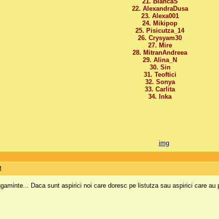
21. BiancaS
22. AlexandraDusa
23. Alexa001
24. Mikipop
25. Pisicutza_14
26. Crysyam30
27. Mire
28. MitranAndreea
29. Alina_N
30. Sin
31. Teoftici
32. Sonya
33. Carlita
34. Inka
M
gaminte... Daca sunt aspirici noi care doresc pe listutza sau aspirici care au