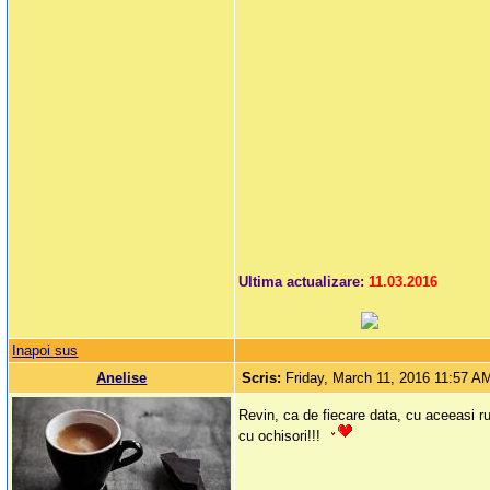
Ultima actualizare:
11.03.2016
Inapoi sus
Anelise
Scris:
Friday, March 11, 2016 11:57 A
Revin, ca de fiecare data, cu aceeasi ru
cu ochisori!!!