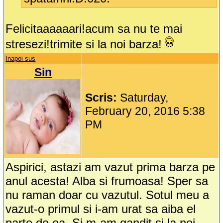
Felicitaaaaaari!acum sa nu te mai
stresezi!trimite si la noi barza!
Inapoi sus
Sin
Scris:
Saturday,
February 20, 2016 5:38
PM
Aspirici, astazi am vazut prima barza pe
anul acesta! Alba si frumoasa! Sper sa
nu raman doar cu vazutul. Sotul meu a
vazut-o primul si i-am urat sa aiba el
parte de ea. Si m-am gandit si la noi