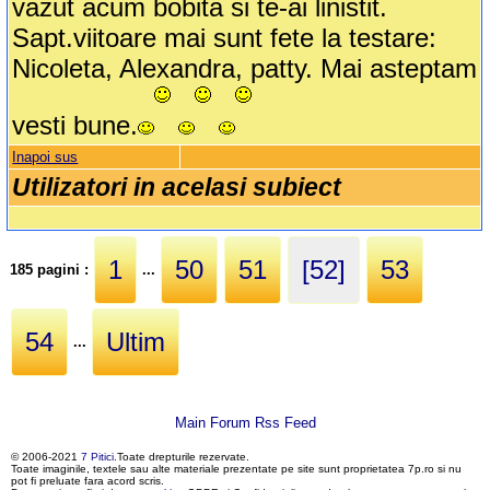
vazut acum bobita si te-ai linistit.
Sapt.viitoare mai sunt fete la testare:
Nicoleta, Alexandra, patty. Mai asteptam
vesti bune.
Inapoi sus
Utilizatori in acelasi subiect
1
50
51
[52]
53
185 pagini :
...
54
Ultim
...
Main Forum Rss Feed
© 2006-2021
7 Pitici
.Toate drepturile rezervate.
Toate imaginile, textele sau alte materiale prezentate pe site sunt proprietatea 7p.ro si nu
pot fi preluate fara acord scris.