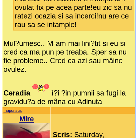
ovulat fix pe acea parte!eu zic sa nu
ratezi ocazia si sa incerci!nu are ce
rau sa se intample!
Mul?umesc.. M-am mai lini?tit si eu si
cred ca ma pun pe treaba. Sper sa nu
fie probleme.. Cred ca azi sau mâine
ovulez.
Ceradia
î?i ?in pumnii sa fugi la
gravidu?a de mâna cu Adinuta
Inapoi sus
Mire
Scris:
Saturday,