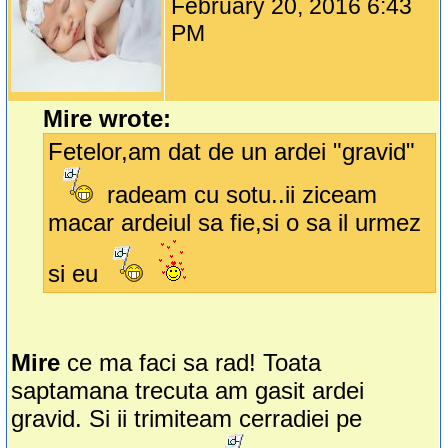
February 20, 2016 6:43
PM
Mire wrote:
Fetelor,am dat de un ardei "gravid"
radeam cu sotu..ii ziceam
macar ardeiul sa fie,si o sa il urmez
si eu
Mire
ce ma faci sa rad! Toata
saptamana trecuta am gasit ardei
gravid. Si ii trimiteam cerradiei pe