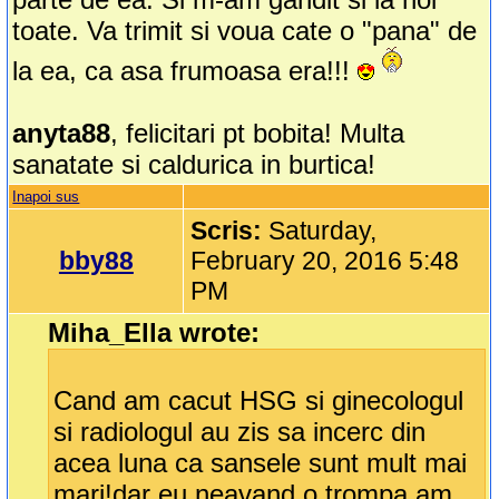
toate. Va trimit si voua cate o "pana" de
la ea, ca asa frumoasa era!!!
anyta88
, felicitari pt bobita! Multa
sanatate si caldurica in burtica!
Inapoi sus
Scris:
Saturday,
bby88
February 20, 2016 5:48
PM
Miha_Ella wrote:
Cand am cacut HSG si ginecologul
si radiologul au zis sa incerc din
acea luna ca sansele sunt mult mai
mari!dar eu neavand o trompa am