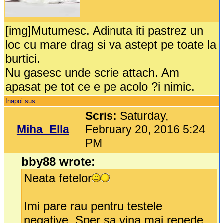
[img]Mutumesc. Adinuta iti pastrez un
loc cu mare drag si va astept pe toate la
burtici.
Nu gasesc unde scrie attach. Am
apasat pe tot ce e pe acolo ?i nimic.
Inapoi sus
Scris:
Saturday,
Miha_Ella
February 20, 2016 5:24
PM
bby88 wrote:
Neata fetelor
Imi pare rau pentru testele
negative..Sper sa vina mai repede