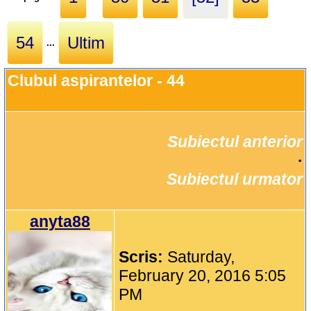
54
Ultim
...
Clubul aspirantelor - 44
Subiectul anterior
		·

Subiectul urmator
anyta88
Scris:
Saturday,
February 20, 2016 5:05
PM