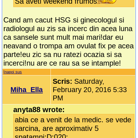
Sa aveti weekend frumos
Cand am cacut HSG si ginecologul si
radiologul au zis sa incerc din acea luna
ca sansele sunt mult mai mari!dar eu
neavand o trompa am ovulat fix pe acea
parte!eu zic sa nu ratezi ocazia si sa
incerci!nu are ce rau sa se intample!
Inapoi sus
Scris:
Saturday,
Miha_Ella
February 20, 2016 5:33
PM
anyta88 wrote:
abia ce a venit de la medic. se vede
sarcina, are aproximativ 5
spatamni:D:020: