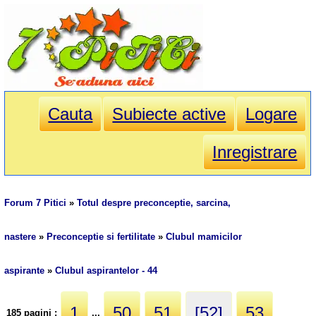
Cauta
Subiecte active
Logare
Inregistrare
Forum 7 Pitici
»
Totul despre preconceptie, sarcina,
nastere
»
Preconceptie si fertilitate
»
Clubul mamicilor
aspirante
»
Clubul aspirantelor - 44
1
50
51
[52]
53
185 pagini :
...