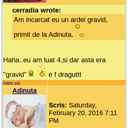
cerradia wrote:
Am incarcat eu un ardei gravid,
primit de la Adinuta.
Haha..eu am luat 4,si dar asta era
"gravid"
e f draguttt
Inapoi sus
Adinuta
Scris:
Saturday,
February 20, 2016 7:11
PM