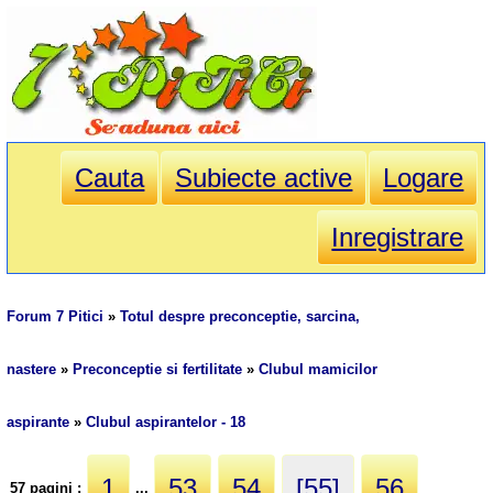
Cauta
Subiecte active
Logare
Inregistrare
Forum 7 Pitici
»
Totul despre preconceptie, sarcina,
nastere
»
Preconceptie si fertilitate
»
Clubul mamicilor
aspirante
»
Clubul aspirantelor - 18
1
53
54
[55]
56
57 pagini :
...