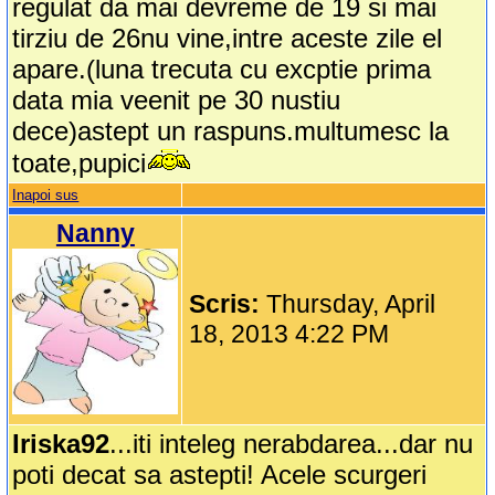
regulat da mai devreme de 19 si mai
tirziu de 26nu vine,intre aceste zile el
apare.(luna trecuta cu excptie prima
data mia veenit pe 30 nustiu
dece)astept un raspuns.multumesc la
toate,pupici
Inapoi sus
Nanny
Scris:
Thursday, April
18, 2013 4:22 PM
Iriska92
...iti inteleg nerabdarea...dar nu
poti decat sa astepti! Acele scurgeri