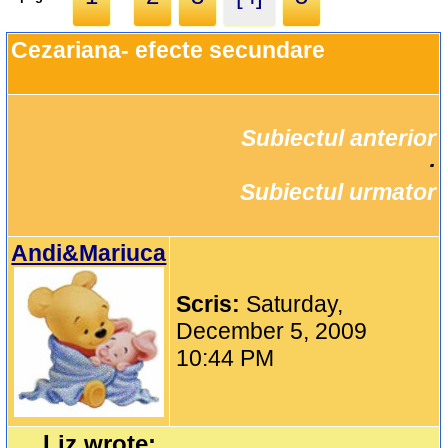
Cezariana- efecte secundare
Subiectul anterior
		·

Subiectul urmator
Andi&Mariuca
Scris:
Saturday,
December 5, 2009
10:44 PM
Liz wrote: