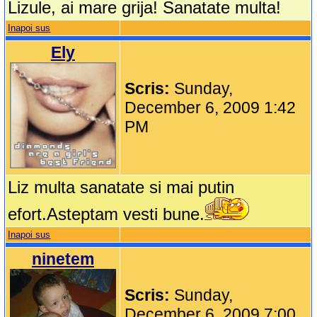
Lizule, ai mare grija! Sanatate multa!
Inapoi sus
Ely
Scris:
Sunday,
December 6, 2009 1:42
PM
Liz multa sanatate si mai putin
efort.Asteptam vesti bune.
Inapoi sus
ninetem
Scris:
Sunday,
December 6, 2009 7:00