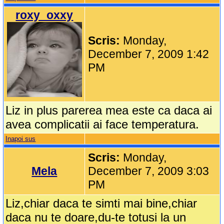
roxy_oxxy
Scris:
Monday,
December 7, 2009 1:42
PM
Liz in plus parerea mea este ca daca ai
avea complicatii ai face temperatura.
Inapoi sus
Scris:
Monday,
Mela
December 7, 2009 3:03
PM
Liz,chiar daca te simti mai bine,chiar
daca nu te doare,du-te totusi la un