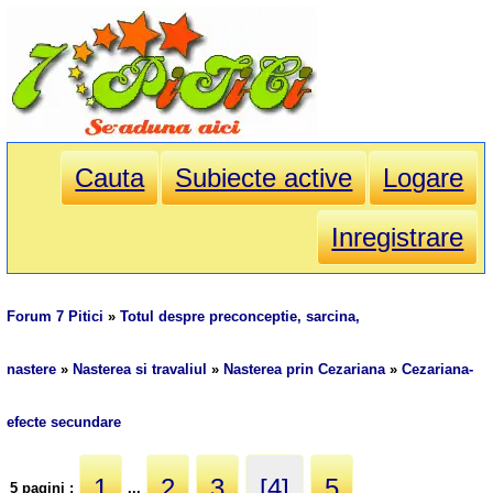
Cauta
Subiecte active
Logare
Inregistrare
Forum 7 Pitici
»
Totul despre preconceptie, sarcina,
nastere
»
Nasterea si travaliul
»
Nasterea prin Cezariana
»
Cezariana-
efecte secundare
1
2
3
[4]
5
5 pagini :
...