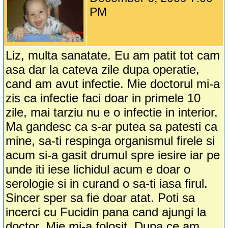
PM
Liz, multa sanatate. Eu am patit tot cam
asa dar la cateva zile dupa operatie,
cand am avut infectie. Mie doctorul mi-a
zis ca infectie faci doar in primele 10
zile, mai tarziu nu e o infectie in interior.
Ma gandesc ca s-ar putea sa patesti ca
mine, sa-ti respinga organismul firele si
acum si-a gasit drumul spre iesire iar pe
unde iti iese lichidul acum e doar o
serologie si in curand o sa-ti iasa firul.
Sincer sper sa fie doar atat. Poti sa
incerci cu Fucidin pana cand ajungi la
doctor. Mie mi-a folosit. Dupa ce am