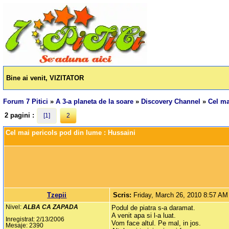
Bine ai venit, VIZITATOR
Forum 7 Pitici
»
A 3-a planeta de la soare
»
Discovery Channel
»
Cel ma
2 pagini :
[1]
2
Cel mai pericols pod din lume : Hussaini
Tzepii
Scris:
Friday, March 26, 2010 8:57 AM
Nivel:
ALBA CA ZAPADA
Podul de piatra s-a daramat.
A venit apa si l-a luat.
Inregistrat: 2/13/2006
Vom face altul. Pe mal, in jos.
Mesaje: 2390