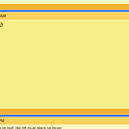
6 AM
 PM
 un pod, dar tot mi-ar place sa incerc