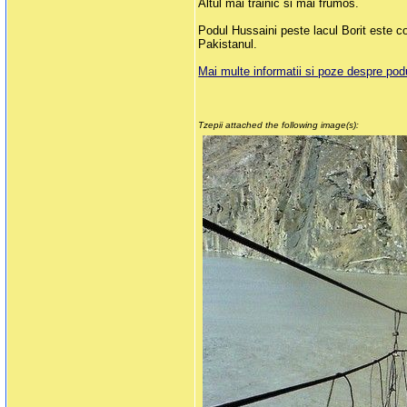
Altul mai trainic si mai frumos.
Podul Hussaini peste lacul Borit este co
Pakistanul.
Mai multe informatii si poze despre podu
Tzepii attached the following image(s):