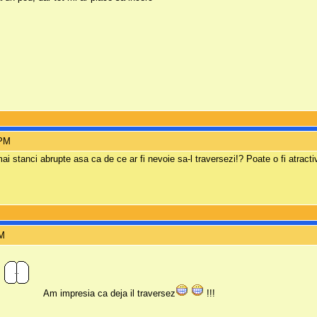
 PM
ai stanci abrupte asa ca de ce ar fi nevoie sa-l traversezi!? Poate o fi atract
PM
Am impresia ca deja il traversez
!!!