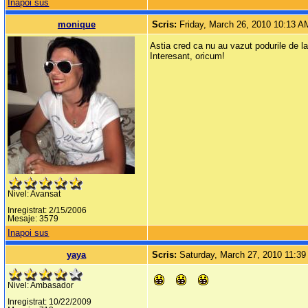
Inapoi sus
monique
Scris:
Friday, March 26, 2010 10:13 A
Astia cred ca nu au vazut podurile de la 
Interesant, oricum!
Nivel: Avansat
Inregistrat: 2/15/2006
Mesaje: 3579
Inapoi sus
yaya
Scris:
Saturday, March 27, 2010 11:3
Nivel: Ambasador
Inregistrat: 10/22/2009