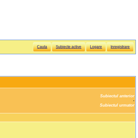
Cauta
Subiecte active
Logare
Inregistrare
Subiectul anterior
		·

Subiectul urmator