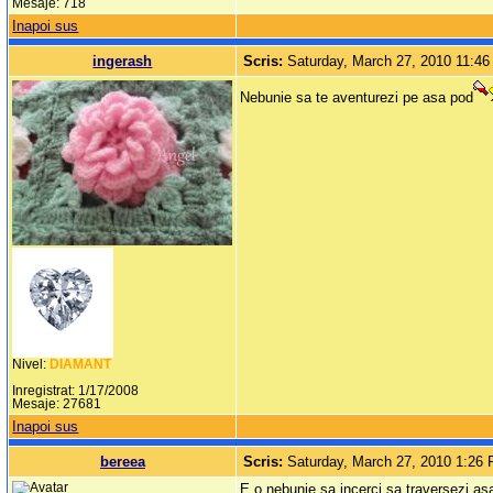
Mesaje: 718
Inapoi sus
ingerash
Scris:
Saturday, March 27, 2010 11:4
Nebunie sa te aventurezi pe asa pod
Nivel:
DIAMANT
Inregistrat: 1/17/2008
Mesaje: 27681
Inapoi sus
bereea
Scris:
Saturday, March 27, 2010 1:26
E o nebunie sa incerci sa traversezi asa