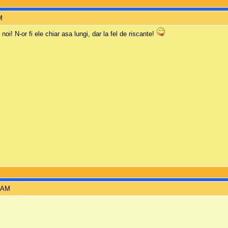
M
noi! N-or fi ele chiar asa lungi, dar la fel de riscante!
9 AM