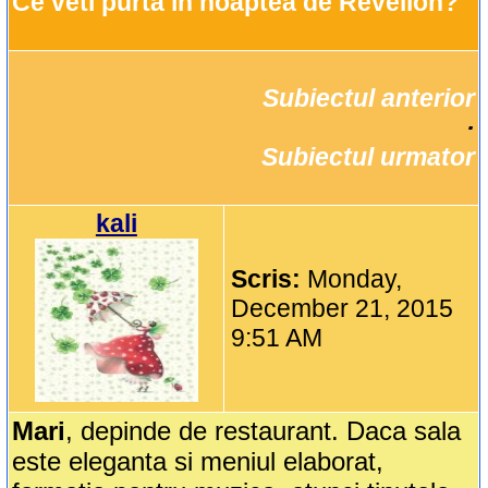
Ce veti purta in noaptea de Revelion?
Subiectul anterior
		·

Subiectul urmator
kali
Scris:
Monday,
December 21, 2015
9:51 AM
Mari
, depinde de restaurant. Daca sala
este eleganta si meniul elaborat,