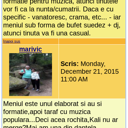
formatie pentru muzica, atunci tinutele
vor fi ca la nunta/cumatrii. Daca e cu
specific - vanatoresc, crama, etc... - iar
meniul sub forma de bufet suedez + dj,
atunci tinuta va fi una casual.
Inapoi sus
marivic
Scris:
Monday,
December 21, 2015
11:00 AM
Meniul este unul elaborat si au si
formatie,apoi taraf cu muzica
populara...Deci acea rochita,Kali nu ar
merge?Mai am una din dantela