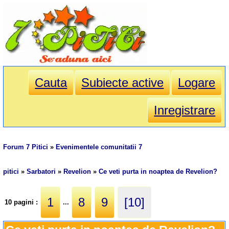
Cauta
Subiecte active
Logare
Inregistrare
Forum 7 Pitici
»
Evenimentele comunitatii 7
pitici
»
Sarbatori
»
Revelion
»
Ce veti purta in noaptea de Revelion?
1
8
9
[10]
10 pagini :
...