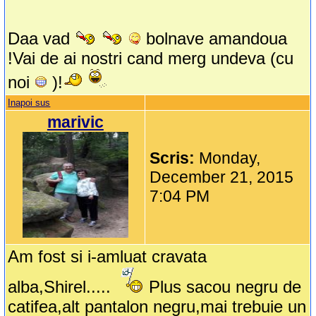
Daa vad
bolnave amandoua
!Vai de ai nostri cand merg undeva (cu
noi
)!
Inapoi sus
marivic
Scris:
Monday,
December 21, 2015
7:04 PM
Am fost si i-amluat cravata
alba,Shirel.....
Plus sacou negru de
catifea,alt pantalon negru,mai trebuie un