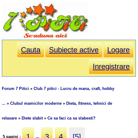
Cauta
Subiecte active
Logare
Inregistrare
Forum 7 Pitici
»
Club 7 pitici - Lucru de mana, craft, hobby
...
»
Clubul mamicilor moderne
»
Dieta, fitness, tehnici de
relaxare
»
Diete slabit
»
Ce sa faci ca sa slabesti?
1
3
4
[5]
5 pagini :
...