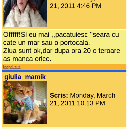
21, 2011 4:46 PM
Offfff!Si eu mai ,,pacatuiesc ''seara cu
cate un mar sau o portocala.
Ziua sunt ok,dar dupa ora 20 e teroare
as manca orice.
Inapoi sus
giulia_mamik
Scris:
Monday, March
21, 2011 10:13 PM