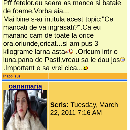
Pff fetelor,eu seara as manca si bataie
de foame.Vorba aia...
Mai bine s-ar intitula acest topic:"Ce
mancati de va ingrasati?".Ca eu
mananc cam de toate la orice
ora,oriunde,oricat...si am pus 3
kilograme iarna asta
.Oricum intr o
luna,pana de Pasti,vreau sa le dau jos
.Important e sa vrei cica...
Inapoi sus
oanamaria
Scris:
Tuesday, March
22, 2011 7:16 AM