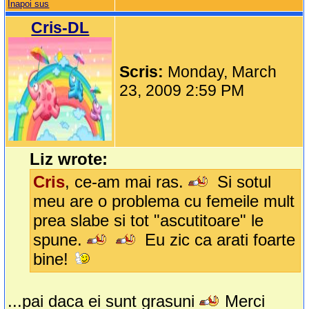
Inapoi sus
Cris-DL
Scris:
Monday, March
23, 2009 2:59 PM
Liz wrote:
Cris
, ce-am mai ras.
Si sotul
meu are o problema cu femeile mult
prea slabe si tot "ascutitoare" le
spune.
Eu zic ca arati foarte
bine!
...pai daca ei sunt grasuni
Merci