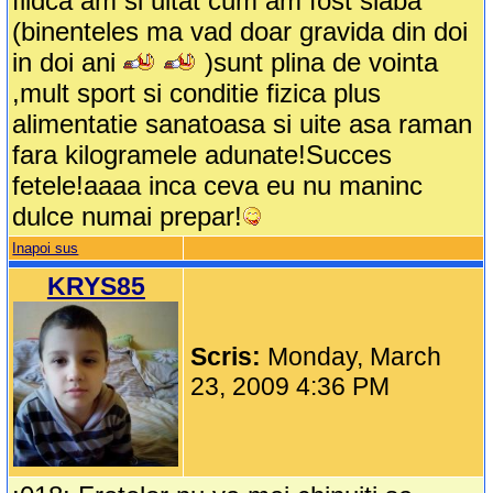
fiidca am si uitat cum am fost slaba
(binenteles ma vad doar gravida din doi
in doi ani
)sunt plina de vointa
,mult sport si conditie fizica plus
alimentatie sanatoasa si uite asa raman
fara kilogramele adunate!Succes
fetele!aaaa inca ceva eu nu maninc
dulce numai prepar!
Inapoi sus
KRYS85
Scris:
Monday, March
23, 2009 4:36 PM