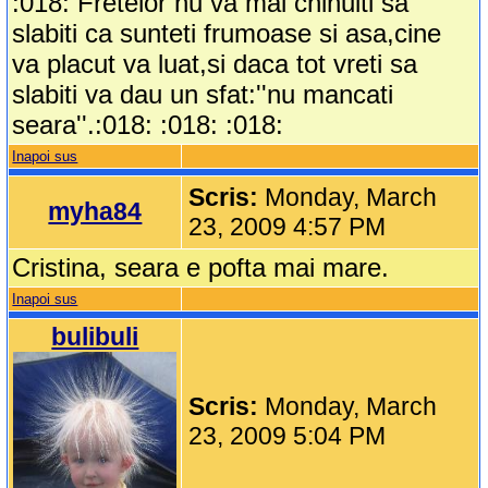
:018: Fretelor nu va mai chinuiti sa
slabiti ca sunteti frumoase si asa,cine
va placut va luat,si daca tot vreti sa
slabiti va dau un sfat:''nu mancati
seara''.:018: :018: :018:
Inapoi sus
Scris:
Monday, March
myha84
23, 2009 4:57 PM
Cristina, seara e pofta mai mare.
Inapoi sus
bulibuli
Scris:
Monday, March
23, 2009 5:04 PM