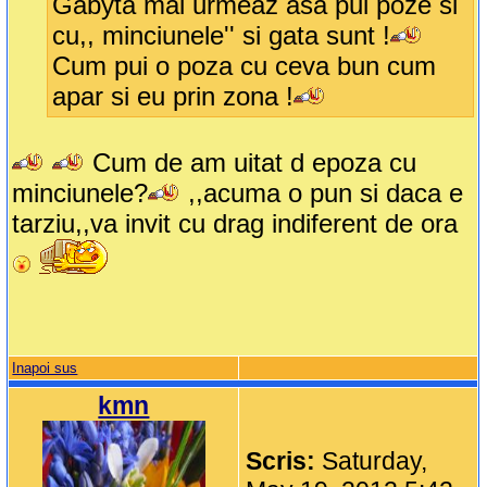
Gabyta mai urmeaz asa pui poze si
cu,, minciunele'' si gata sunt !
Cum pui o poza cu ceva bun cum
apar si eu prin zona !
Cum de am uitat d epoza cu
minciunele?
,,acuma o pun si daca e
tarziu,,va invit cu drag indiferent de ora
Inapoi sus
kmn
Scris:
Saturday,