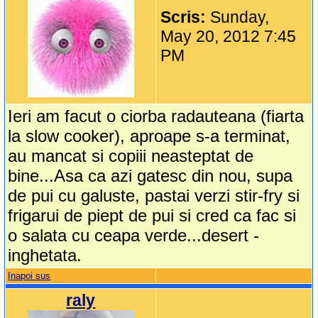
Scris:
Sunday,
May 20, 2012 7:45
PM
Ieri am facut o ciorba radauteana (fiarta
la slow cooker), aproape s-a terminat,
au mancat si copiii neasteptat de
bine...Asa ca azi gatesc din nou, supa
de pui cu galuste, pastai verzi stir-fry si
frigarui de piept de pui si cred ca fac si
o salata cu ceapa verde...desert -
inghetata.
Inapoi sus
raly