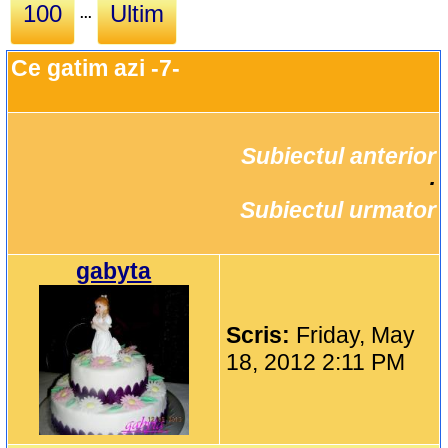
100
Ultim
...
Ce gatim azi -7-
Subiectul anterior
		·

Subiectul urmator
gabyta
Scris:
Friday, May
18, 2012 2:11 PM