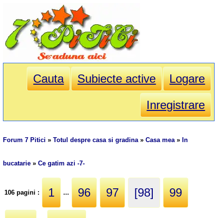
Cauta
Subiecte active
Logare
Inregistrare
Forum 7 Pitici
»
Totul despre casa si gradina
»
Casa mea
»
In
bucatarie
»
Ce gatim azi -7-
1
96
97
[98]
99
106 pagini :
...