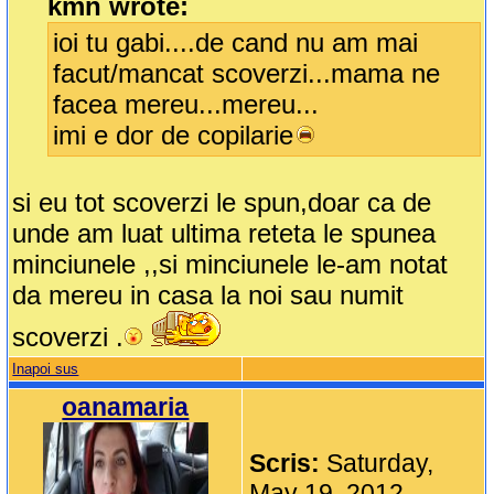
kmn wrote:
ioi tu gabi....de cand nu am mai
facut/mancat scoverzi...mama ne
facea mereu...mereu...
imi e dor de copilarie
si eu tot scoverzi le spun,doar ca de
unde am luat ultima reteta le spunea
minciunele ,,si minciunele le-am notat
da mereu in casa la noi sau numit
scoverzi .
Inapoi sus
oanamaria
Scris:
Saturday,
May 19, 2012