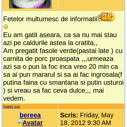
Fetelor multumesc de informatii
Eu am gatit aseara, ca sa nu mai stau
azi pe caldurile astea la cratita,,
Am pregatit fasole verde(pastai late ) cu
carnita de porc proaspata ,,,urmeaza
azi sa o pun la foc inca vreo 20 min ca
sa ai pun mararul si sa ai fac ingrosala(f
putina faina cu smantana si putin usturoi
) si vreau sa fac ceva dulce,,, mai
vedem.
Inapoi sus
bereea
Scris:
Friday, May
18, 2012 9:30 AM