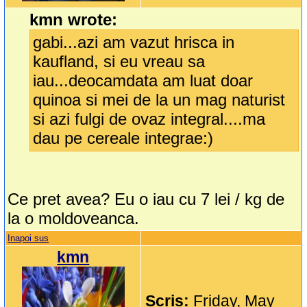
kmn wrote:
gabi...azi am vazut hrisca in
kaufland, si eu vreau sa
iau...deocamdata am luat doar
quinoa si mei de la un mag naturist
si azi fulgi de ovaz integral....ma
dau pe cereale integrae:)
Ce pret avea? Eu o iau cu 7 lei / kg de
la o moldoveanca.
Inapoi sus
kmn
Scris:
Friday, May