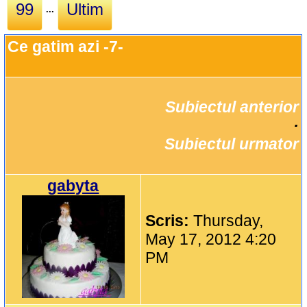
99
Ultim
...
Ce gatim azi -7-
Subiectul anterior
		·

Subiectul urmator
gabyta
Scris:
Thursday,
May 17, 2012 4:20
PM