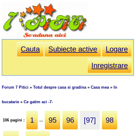
Cauta
Subiecte active
Logare
Inregistrare
Forum 7 Pitici
»
Totul despre casa si gradina
»
Casa mea
»
In
bucatarie
»
Ce gatim azi -7-
1
95
96
[97]
98
106 pagini :
...