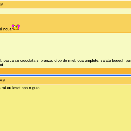
AM
si noua
iel, pasca cu ciocolata si branza, drob de miel, oua umplute, salata boueuf, 
at.
4 AM
 mi-au lasat apa-n gura....