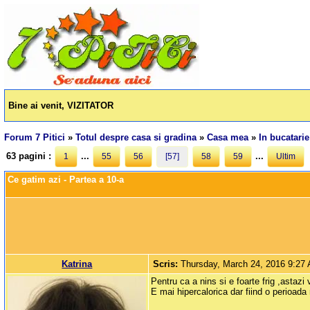
Bine ai venit, VIZITATOR
Forum 7 Pitici
»
Totul despre casa si gradina
»
Casa mea
»
In bucatarie
63 pagini :
...
...
1
55
56
[57]
58
59
Ultim
Ce gatim azi - Partea a 10-a
Katrina
Scris:
Thursday, March 24, 2016 9:27
Pentru ca a nins si e foarte frig ,asta
E mai hipercalorica dar fiind o perioada 