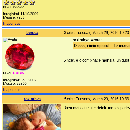
Nivel:
Senior
Inregistrat: 11/10/2009
Mesaje: 7238
Inapoi sus
bereea
Scris:
Tuesday, March 29, 2016 10:2
roxinthya wrote:
Daaaa, nimic special - dar musuri
Sincer, e o combinatie mortala, un gust 
Nivel:
RUBIN
Inregistrat: 3/29/2007
Mesaje: 22800
Inapoi sus
roxinthya
Scris:
Tuesday, March 29, 2016 10:3
Daca mai dai multe detalii ma teleporte