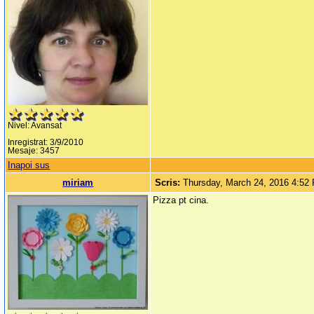
Nivel: Avansat
Inregistrat: 3/9/2010
Mesaje: 3457
Inapoi sus
miriam
Scris:
Thursday, March 24, 2016 4:52
Pizza pt cina.