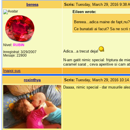
bereea
Scris:
Tuesday, March 29, 2016 9:38 
Eileen wrote:
Bereea...adica maine de fapt,nu?
Ce bunatati ai facut? Sa ne scrii 
Nivel:
RUBIN
Adica...a trecut deja!
Inregistrat: 3/29/2007
Mesaje: 22800
N-am gatit nimic special: friptura de m
caramel sarat , ceva aperitive si cam at
Inapoi sus
roxinthya
Scris:
Tuesday, March 29, 2016 10:1
Daaaa, nimic special - dar musurile alea