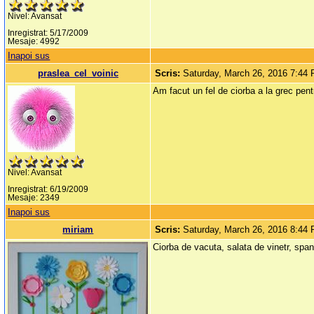
Nivel: Avansat
Inregistrat: 5/17/2009
Mesaje: 4992
Inapoi sus
praslea_cel_voinic
Scris:
Saturday, March 26, 2016 7:44
Am facut un fel de ciorba a la grec pent
Nivel: Avansat
Inregistrat: 6/19/2009
Mesaje: 2349
Inapoi sus
miriam
Scris:
Saturday, March 26, 2016 8:44
Ciorba de vacuta, salata de vinetr, span