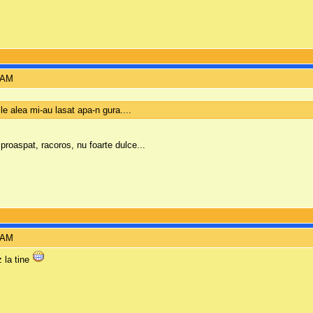
0 AM
le alea mi-au lasat apa-n gura....
proaspat, racoros, nu foarte dulce...
3 AM
z la tine