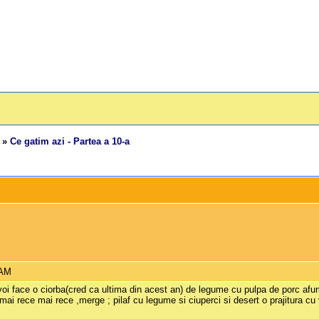
»
Ce gatim azi - Partea a 10-a
 AM
zi voi face o ciorba(cred ca ultima din acest an) de legume cu pulpa de porc 
mai rece mai rece ,merge ; pilaf cu legume si ciuperci si desert o prajitura cu 