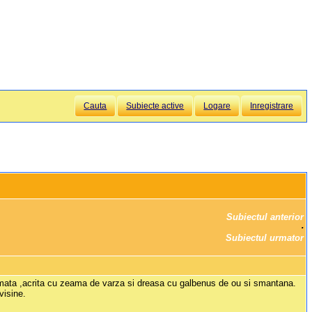
Cauta
Subiecte active
Logare
Inregistrare
Subiectul anterior
		·

Subiectul urmator
afumata ,acrita cu zeama de varza si dreasa cu galbenus de ou si smantana.
visine.