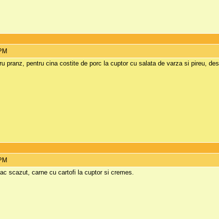
 PM
ru pranz, pentru cina costite de porc la cuptor cu salata de varza si pireu, de
 PM
ac scazut, carne cu cartofi la cuptor si cremes.