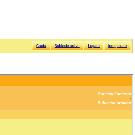
Cauta
Subiecte active
Logare
Inregistrare
Subiectul anterior
		·

Subiectul urmator