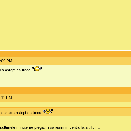
1:09 PM
bia astept sa treca
1:11 PM
l sar,abia astept sa treca
,ultimele minute ne pregatim sa iesim in centru la artificii...