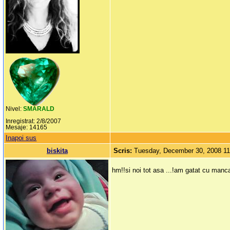
Nivel:
SMARALD
Inregistrat: 2/8/2007
Mesaje: 14165
Inapoi sus
biskita
Scris:
Tuesday, December 30, 2008 1
hm!!si noi tot asa ...!am gatat cu manc