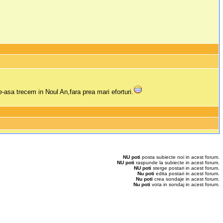
e-asa trecem in Noul An,fara prea mari eforturi.
NU poti
posta subiecte noi in acest forum.
NU poti
raspunde la subiecte in acest forum.
NU poti
sterge postari in acest forum.
Nu poti
edita postari in acest forum.
Nu poti
crea sondaje in acest forum.
Nu poti
vota in sondaj in acest forum.