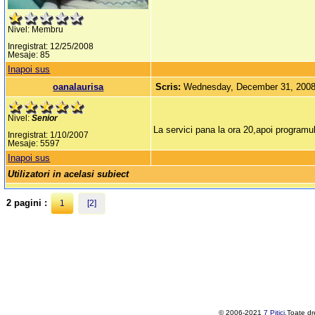
Nivel: Membru
Inregistrat: 12/25/2008
Mesaje: 85
Inapoi sus
oanalaurisa
Scris:
Wednesday, December 31, 200
Nivel:
Senior
La servici pana la ora 20,apoi programul
Inregistrat: 1/10/2007
Mesaje: 5597
Inapoi sus
Utilizatori in acelasi subiect
2 pagini :
1
[2]
© 2006-2021
7 Pitici
.Toate dr