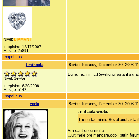
Nivel:
DIAMANT
Inregistrat: 12/17/2007
Mesaje: 25891
Inapoi sus
t-mihaela
Scris:
Tuesday, December 30, 2008 1
Eu nu fac nimic,Revelionul asta il sar,a
Nivel:
Senior
Inregistrat: 6/20/2008
Mesaje: 5142
Inapoi sus
carla
Scris:
Tuesday, December 30, 2008 1
t-mihaela wrote:
Eu nu fac nimic,Revelionul asta i
Am sarit si eu multe
...ultimele ore mancare,copii,putin forum