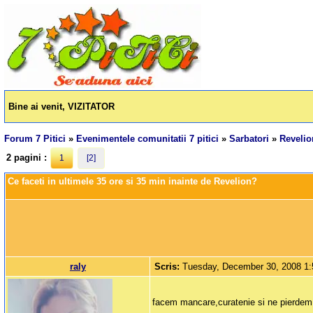
Bine ai venit, VIZITATOR
Forum 7 Pitici
»
Evenimentele comunitatii 7 pitici
»
Sarbatori
»
Revelio
2 pagini :
1
[2]
Ce faceti in ultimele 35 ore si 35 min inainte de Revelion?
raly
Scris:
Tuesday, December 30, 2008 1
facem mancare,curatenie si ne pierdem ti