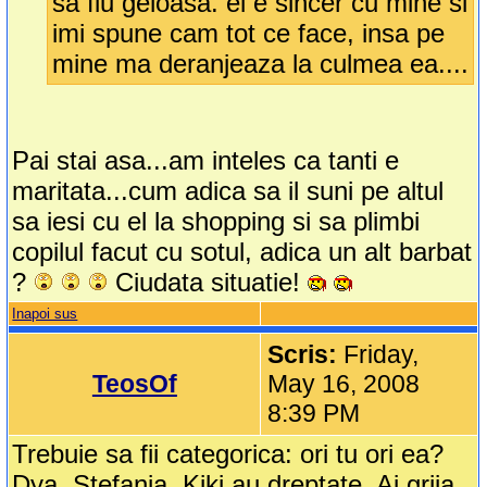
sa fiu geloasa. el e sincer cu mine si
imi spune cam tot ce face, insa pe
mine ma deranjeaza la culmea ea....
Pai stai asa...am inteles ca tanti e
maritata...cum adica sa il suni pe altul
sa iesi cu el la shopping si sa plimbi
copilul facut cu sotul, adica un alt barbat
?
Ciudata situatie!
Inapoi sus
Scris:
Friday,
TeosOf
May 16, 2008
8:39 PM
Trebuie sa fii categorica: ori tu ori ea?
Dya, Stefania, Kiki au dreptate. Ai grija,