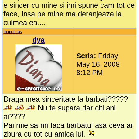
e sincer cu mine si imi spune cam tot ce
face, insa pe mine ma deranjeaza la
culmea ea....
Inapoi sus
dya
Scris:
Friday,
May 16, 2008
8:12 PM
Draga mea sinceritate la barbati?????
Nu te supara dar citi ani
ai????
Pai mie sa-mi faca barbatul asa ceva ar
zbura cu tot cu amica lui.