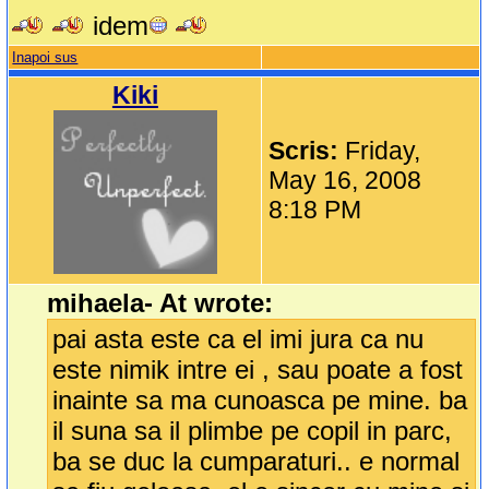
idem
Inapoi sus
Kiki
Scris:
Friday,
May 16, 2008
8:18 PM
mihaela- At wrote:
pai asta este ca el imi jura ca nu
este nimik intre ei , sau poate a fost
inainte sa ma cunoasca pe mine. ba
il suna sa il plimbe pe copil in parc,
ba se duc la cumparaturi.. e normal