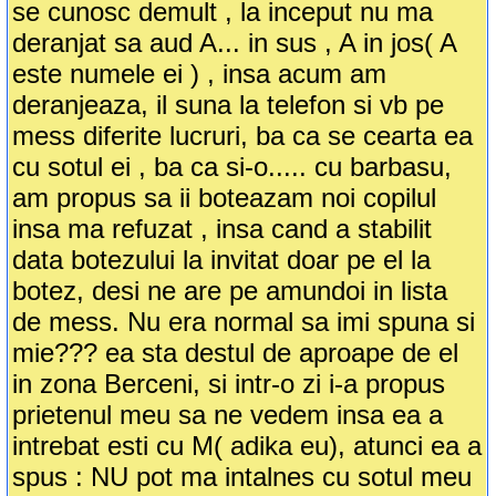
se cunosc demult , la inceput nu ma
deranjat sa aud A... in sus , A in jos( A
este numele ei ) , insa acum am
deranjeaza, il suna la telefon si vb pe
mess diferite lucruri, ba ca se cearta ea
cu sotul ei , ba ca si-o..... cu barbasu,
am propus sa ii boteazam noi copilul
insa ma refuzat , insa cand a stabilit
data botezului la invitat doar pe el la
botez, desi ne are pe amundoi in lista
de mess. Nu era normal sa imi spuna si
mie??? ea sta destul de aproape de el
in zona Berceni, si intr-o zi i-a propus
prietenul meu sa ne vedem insa ea a
intrebat esti cu M( adika eu), atunci ea a
spus : NU pot ma intalnes cu sotul meu