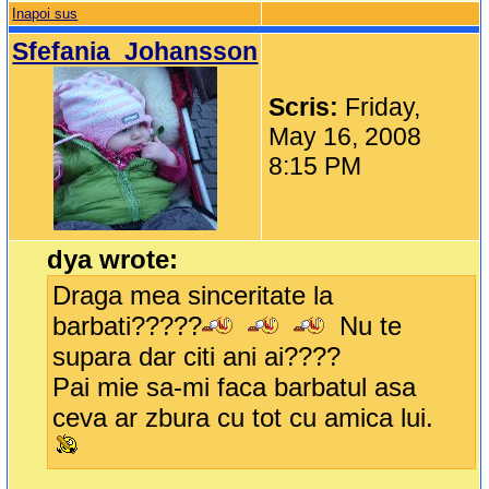
Inapoi sus
Sfefania_Johansson
Scris:
Friday,
May 16, 2008
8:15 PM
dya wrote:
Draga mea sinceritate la
barbati?????
Nu te
supara dar citi ani ai????
Pai mie sa-mi faca barbatul asa
ceva ar zbura cu tot cu amica lui.