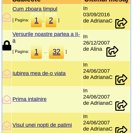
In
Cum zboara timpul
03/09/2016
1
2
[ Pagina:
,
]
de AdrianaC
Versurile noastre partea a II-
In
a
26/12/2007
de Alina
1
32
[ Pagina:
...
]
In
24/06/2007
Iubirea mea de-o viata
de AdrianaC
In
24/06/2007
Prima intalnire
de AdrianaC
In
24/06/2007
Visul unei nopti de patimi
de AdrianaC