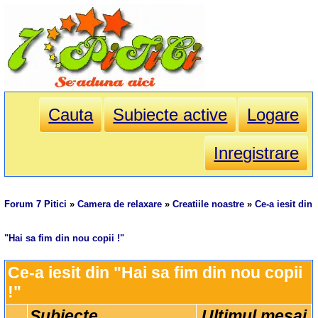
Cauta
Subiecte active
Logare
Inregistrare
Forum 7 Pitici
»
Camera de relaxare
»
Creatiile noastre
»
Ce-a iesit din
"Hai sa fim din nou copii !"
Ce-a iesit din "Hai sa fim din nou copii 
!"
Subiecte
Ultimul mesaj