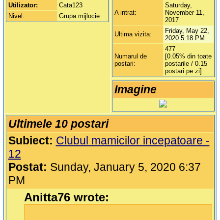
Utilizator:
Cata123
Saturday,
A intrat:
November 11,
Nivel:
Grupa mijlocie
2017
Friday, May 22,
Ultima vizita:
2020 5:18 PM
477
Numarul de
[0.05% din toate
postari:
postarile / 0.15
postari pe zi]
Imagine
Ultimele 10 postari
Subiect:
Clubul mamicilor incepatoare -
12
Postat:
Sunday, January 5, 2020 6:37
PM
Anitta76 wrote: