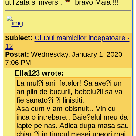
utilizata si invers..
bravo Maia !!!
Subiect:
Clubul mamicilor incepatoare -
12
Postat:
Wednesday, January 1, 2020
7:06 PM
Ella123 wrote:
La mul?i ani, fetelor! Sa ave?i un
an plin de bucurii, bebelu?ii sa va
fie sanato?i ?i linistiti.
Asa cum v am obisnuit.. Vin cu
inca o intrebare.. Baie?elul meu da
lapte pe nas. Adica dupa masa sau
chiar ?i în timpul mesei uneori mai