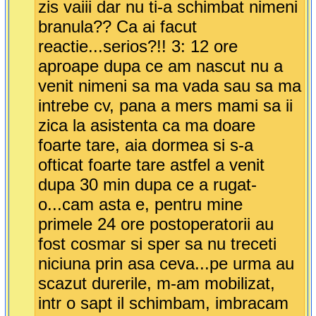
zis vaiii dar nu ti-a schimbat nimeni
branula?? Ca ai facut
reactie...serios?!! 3: 12 ore
aproape dupa ce am nascut nu a
venit nimeni sa ma vada sau sa ma
intrebe cv, pana a mers mami sa ii
zica la asistenta ca ma doare
foarte tare, aia dormea si s-a
ofticat foarte tare astfel a venit
dupa 30 min dupa ce a rugat-
o...cam asta e, pentru mine
primele 24 ore postoperatorii au
fost cosmar si sper sa nu treceti
niciuna prin asa ceva...pe urma au
scazut durerile, m-am mobilizat,
intr o sapt il schimbam, imbracam