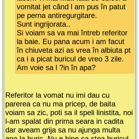
vomitat jet când l am pus în patut
pe perna antiregurgitare.
Sunt ingrijorata..
Si voiam sa va mai întreb referitor
la baie. Eu pana acum i am facut
în chiuveta azi as vrea în albiuta pt
ca i a picat buricul de vreo 3 zile.
Am voie sa l ?in în apa?
Referitor la vomat nu imi dau cu
parerea ca nu ma pricep, de baita
voiam sa zic, poti sa il speli linistita, noi
l-am spalat din prima seara in cadita
dar aveam grija sa nu ajunga multa
apa la buric. Nu e bine sa stea buricul