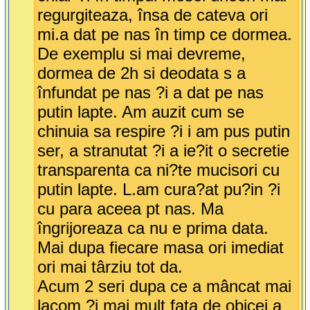
regurgiteaza, însa de cateva ori
mi.a dat pe nas în timp ce dormea.
De exemplu si mai devreme,
dormea de 2h si deodata s a
înfundat pe nas ?i a dat pe nas
putin lapte. Am auzit cum se
chinuia sa respire ?i i am pus putin
ser, a stranutat ?i a ie?it o secretie
transparenta ca ni?te mucisori cu
putin lapte. L.am cura?at pu?in ?i
cu para aceea pt nas. Ma
îngrijoreaza ca nu e prima data.
Mai dupa fiecare masa ori imediat
ori mai târziu tot da.
Acum 2 seri dupa ce a mâncat mai
lacom ?i mai mult fata de obicei a